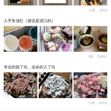
3
11赞 2评论
入手朱顶红（据说是进口的）
3
9赞 25评论
专业的脱了坑，业余的入了坑
9
11赞 6评论