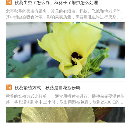
秋葵生虫了怎么办，秋葵长了蚜虫怎么处理
危害秋葵的害虫有很多，常见的有蚜虫、蚂蚁、飞蛾和地老虎等。
其中蚜虫会吸食汁液，影响果实质量，需要用吡虫啉进行灭杀。蚂
蚁主要聚集在花上吸食花粉，可用乐斯本EC喷杀。飞蛾和地老虎
多为昼伏夜出，可以用安保EC和辛硫磷乳油消灭。需要注意的
是，采收前一周不要喷药。
秋葵繁殖方式，秋葵是自花授粉吗
秋葵的繁殖方式比较单一，通常用播种法进行。播种前先要浸种催
芽，将其浸泡到水中12小时，取出用湿布包裹，放到25-30℃的环
境中，一天后就可以出芽。将出芽的种子播到土壤中，一般用穴
播，每穴播种3粒，浇水后覆盖2厘米的土，之后保持湿润即可。