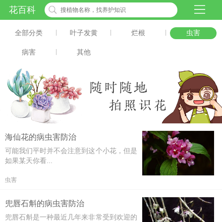
花百科
全部分类
|
叶子发黄
|
烂根
|
虫害
病害
|
其他
海仙花的病虫害防治
可能我们平时并不会注意到这个小花，但是
如果某天你看...
虫害
兜唇石斛的病虫害防治
兜唇石斛是一种最近几年来非常受到欢迎的