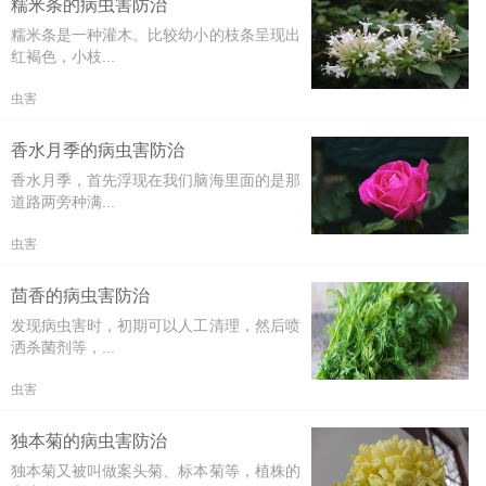
糯米条的病虫害防治
糯米条是一种灌木。比较幼小的枝条呈现出
红褐色，小枝...
虫害
香水月季的病虫害防治
香水月季，首先浮现在我们脑海里面的是那
道路两旁种满...
虫害
茴香的病虫害防治
发现病虫害时，初期可以人工清理，然后喷
洒杀菌剂等，...
虫害
独本菊的病虫害防治
独本菊又被叫做案头菊、标本菊等，植株的