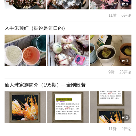
9
11赞 6评论
入手朱顶红（据说是进口的）
3
9赞 25评论
仙人球家族简介（195期）—金刚般若
3
11赞 2评论