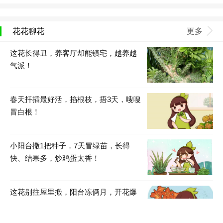
花花聊花
更多
这花长得丑，养客厅却能镇宅，越养越
气派！
春天扦插最好活，掐根枝，捂3天，嗖嗖
冒白根！
小阳台撒1把种子，7天冒绿苗，长得
快、结果多，炒鸡蛋太香！
这花别往屋里搬，阳台冻俩月，开花爆
满盆！