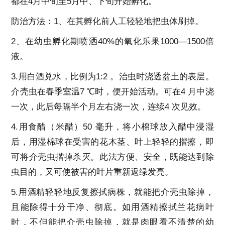
都在4月中旬至5月中、下旬开始孵化。
防治方法：1、在其孵化前人工轻轻地把虫体刷掉。
2、在幼虫孵化期喷洒40%的氧化乐果1000—1500倍
液。
3.用白酒兑水，比例为1:2 。治虫时浇透盆土的表层。
介壳虫在春季室温7 ℃时，便开始活动。可在4 月中浇
一次，此后每隔半个月左右浇一次，连续4 次见效。
4.用食醋（米醋）50 毫升，将小棉球放入醋中浸湿
后，用湿棉球在受害的花木茎、叶上轻轻的揩擦，即
可将介壳虫揩掉杀灭。此法方便、安全，既能达到除
虫目的，又可使被害的叶片重新返绿发亮。
5.用酒精轻轻地反复擦拭病株，就能把介壳虫除掉，
且能除得十分干净、彻底。如用酒精擦拭兰花病叶
时，不但能把介壳虫除掉，就是肉眼看不清楚的幼