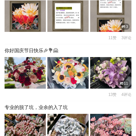
3
11赞 3评论
你好国庆节日快乐🎉💐🤗
11
13赞 4评论
专业的脱了坑，业余的入了坑