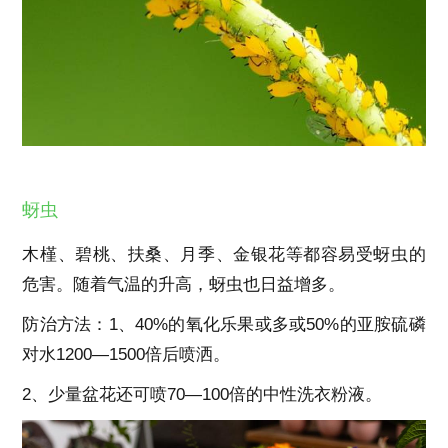
蚜虫
木槿、碧桃、扶桑、月季、金银花等都容易受蚜虫的
危害。随着气温的升高，蚜虫也日益增多。
防治方法：1、40%的氧化乐果或多或50%的亚胺硫磷
对水1200—1500倍后喷洒。
2、少量盆花还可喷70—100倍的中性洗衣粉液。