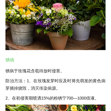
锈病
锈病于玫瑰花含苞待放时侵害。
防治方法：1、在玫瑰发芽时应及时将先萌发的黄色病
芽摘掉烧毁，消灭传染病源。
2、在初侵害期喷洒15%的粉锈宁700—1000倍液。