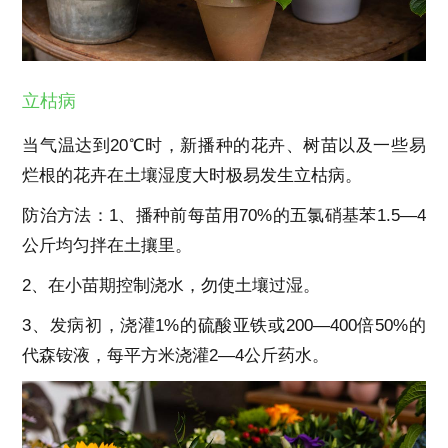
立枯病
当气温达到20℃时，新播种的花卉、树苗以及一些易
烂根的花卉在土壤湿度大时极易发生立枯病。
防治方法：1、播种前每苗用70%的五氯硝基苯1.5—4
公斤均匀拌在土攘里。
2、在小苗期控制浇水，勿使土壤过湿。
3、发病初，浇灌1%的硫酸亚铁或200—400倍50%的
代森铵液，每平方米浇灌2—4公斤药水。