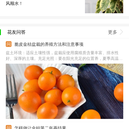
风顺水！
花友问答
更多
脆皮金桔盆栽的养殖方法和注意事项
盆土环境：适应土壤性强，盆栽应使用腐殖质含量丰富、排水性
好、深厚的土壤。充足光照：要在阳光充足的位置养，夏季高温天
气需在凉爽处养。补充水分：保持盆土处于微微湿润状，忌积水产
生，水分过量易烂根。注意事项：换盆的话可在春季进行，并在换
盆时剪掉生长不良的根系。
怎样做让金桔第二年再结果