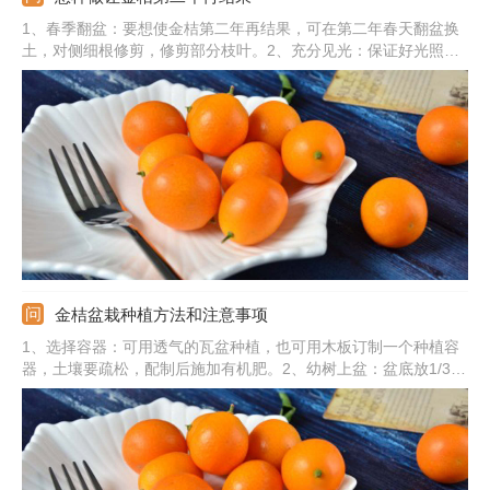
1、春季翻盆：要想使金桔第二年再结果，可在第二年春天翻盆换
土，对侧细根修剪，修剪部分枝叶。2、充分见光：保证好光照，
养在光线明亮阳光充足的位置。3、及时修剪：盛果期结束后修剪
掉果实，还需清除掉枯枝烂叶。4、合理施肥：及时施加氮磷钾复
合肥，补充营养。5、适当浇水：根据金桔的生长需求，可以适当
浇水。
金桔盆栽种植方法和注意事项
1、选择容器：可用透气的瓦盆种植，也可用木板订制一个种植容
器，土壤要疏松，配制后施加有机肥。2、幼树上盆：盆底放1/3土
壤，把幼树栽种好，覆土后轻提植株，按实土浇透水。3、适当见
光：缓苗前不要见光，后期要充足的接受光照，夏季要遮阳。4、
注意事项：生长期及时补水，盆土干旱后及时给水。