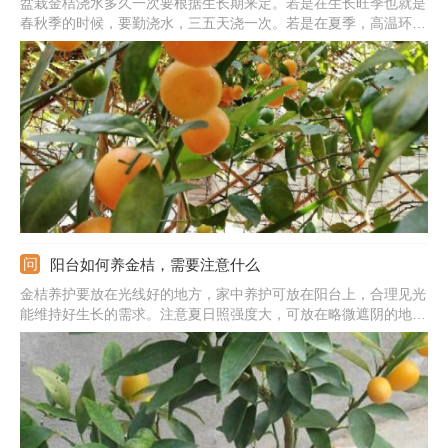
盆栽金桔浇水多久一次要根据生长期来定。若是在生长旺季也就是
春秋季的时候，要勤浇水，三五天浇一次。若是在夏季，高温环境
下水分蒸发的非常快，要勤补水，每天浇两次，早晚各一次。若是
在冬季，需水量非常少，要减少浇水，最好让土壤微干些，水分太
多反而对过冬不利。
阳台如何养金桔，需要注意什么
金桔养护要放在光线好的地方，家中养护可放在阳台上，合理见光
能维持好生长的需求。注意夏日照强度大，可放在略微遮阴的地
方。它在喜湿润但忌积水，生长时期合理浇水，环境干燥时向叶片
喷水。要求肥水合理，生长期施氮肥，开花后多施磷肥。金桔喜欢
凉爽，冬季移到室内保暖。