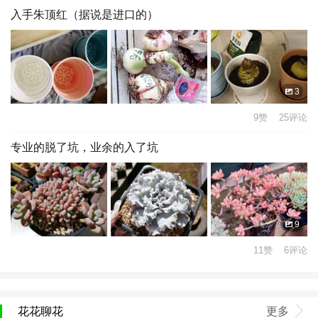
入手朱顶红（据说是进口的）
3
9赞 25评论
专业的脱了坑，业余的入了坑
9
11赞 6评论
花花聊花
更多