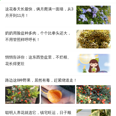
这花春天长最快，俩月爬满一面墙，从3
月开到11月！
奶奶用脸盆种多肉，个个比拳头还大，
不用管照样呼呼长！
悄悄告诉你：这东西垫盆里，不烂根、
花长得更壮
路边这8种野果，居然有毒，赶紧绕道走！
聪明人养花就选它，镇宅旺运，日子顺