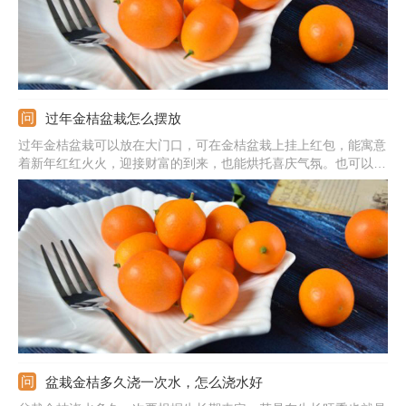
过年金桔盆栽怎么摆放
过年金桔盆栽可以放在大门口，可在金桔盆栽上挂上红包，能寓意
着新年红红火火，迎接财富的到来，也能烘托喜庆气氛。也可以放
在入户玄关，能当做门面，寓意着大吉大利，吉祥如意。还可以放
在阳台上，光线较好能利于长势。或者是放在客厅的位置，可以摆
放在电视柜旁边或窗边。
盆栽金桔多久浇一次水，怎么浇水好