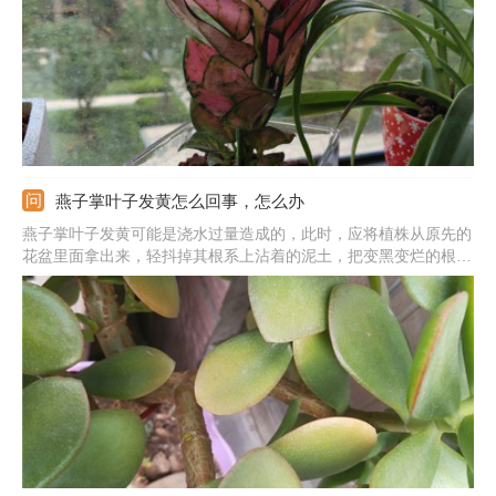
燕子掌叶子发黄怎么回事，怎么办
燕子掌叶子发黄可能是浇水过量造成的，此时，应将植株从原先的
花盆里面拿出来，轻抖掉其根系上沾着的泥土，把变黑变烂的根须
都剪掉，再把它栽种到不容易积水的新的土壤里。也可能是土壤板
结造成的，此时要给它换上养分充足、透气性好的新土。还可能是
光照过强造成的，此时要剪掉它所有的黄叶，再把它放在半阴处养
护。