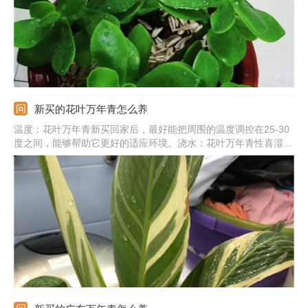
新买的花叶万年青怎么养
温度：花叶万年青新买回家后，最好能把周围的温度调控在25-30
度之间，能够帮助它更好的适应环境。浇水：花叶万年青性喜湿
润，买回家后需经常浇水，长期保持土壤的湿润，也可以向植株周
围喷洒水雾，以保持湿度。施肥：新买的花叶万年青对肥料需求性
不强，并且吸收能力差，不要急着施肥，以免烧根。光照：花叶万
年青喜光，买回家后可让它接受柔和的散光照射，可以促进它的生
长，每天光照时间不要少于六小时。