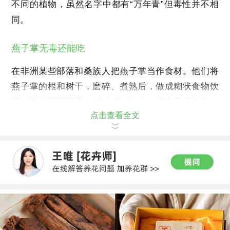
不同的植物，虽然名字中都有“万年青”但毒性并不相
同。
燕子掌无毒还能吃
在非洲某些部落和桑族人把燕子掌当作食材。他们将
燕子掌的根和树干，磨碎、煮熟后，做成糊状食物饮
用。树叶还可药用、 煮牛奶时加入一些燕子掌树叶、
点击查看全文
饮用后可以治疗腹泻。