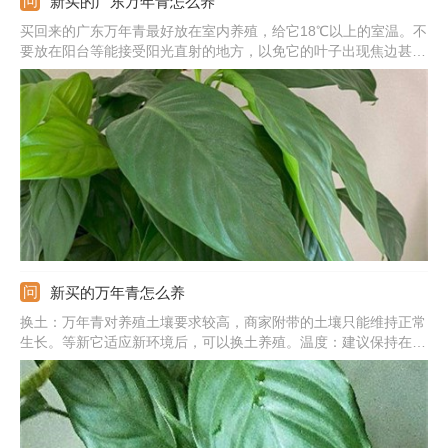
新买的广东万年青怎么养
买回来的广东万年青最好放在室内养殖，给它18℃以上的室温。不
要放在阳台等能接受阳光直射的地方，以免它的叶子出现焦边甚至
枯黄的问题。不要浇水太勤，它最怕土壤积水。要等土壤见干后再
浇。先不要给它施肥，要等它适应新的环境，重新开始生长以后，
再为它施肥。
新买的万年青怎么养
换土：万年青对养殖土壤要求较高，商家附带的土壤只能维持正常
生长。等新它适应新环境后，可以换土养殖。温度：建议保持在
20-38℃之间。光照：不要让它接受阳光照射，先在荫蔽通风处养
护一段时间。浇水：需要控制浇水量，通常一次浇水之后，三天内
不要再浇。等它适应新环境之后再恢复正常浇水。