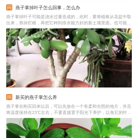
燕子掌掉叶子怎么回事，怎么办
燕子掌掉叶子可能是浇水过量造成的，此时，要将植株从花盆中取
出来，剪掉烂根，再把它种到排水能力好的新土壤里面。也可能是
温度不适造成的，此时要把它改放到一个温度在15-32℃之间的环
境中养护。还可能是忘记施肥造成的。此时，要适当增加施肥的次
数，来为它补充养分。
新买的燕子掌怎么养
燕子掌在刚买回来以后，可以先放在一个有柔和光照的地方，并且
将温度保持在23℃左右，不要直接置于阳光下养护，以免它的叶片
被强光照射。施肥也需要暂停，以免它的根系被肥料烧伤。由于它
在此时生长比较缓慢，浇水量和次数均需要减少，通常每3-4天浇
一次即可。