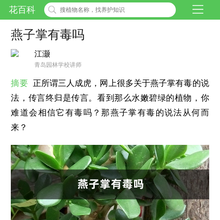
花百科
燕子掌有毒吗
江灏
青岛园林学校讲师
摘要
正所谓三人成虎，网上很多关于燕子掌有毒的说
法，传言终归是传言。看到那么水嫩碧绿的植物，你
难道会相信它有毒吗？那燕子掌有毒的说法从何而
来？