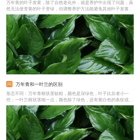
万年青的叶子发黄，除了自然老化外，就是养护中出现了问题，虽
然无法使变黄的叶子变绿，但调整养护方法能避免其他叶子发黄。
若是温度偏低导致的，可以做好保暖措施，移到室内温暖的地方。
若是强光暴晒导致的，可及时移到阴凉处。若是浇水太多导致的，
要促进积水排出，若是施肥太浓导致的，应该浇水稀释。
万年青和一叶兰的区别
形态不同：万年青根状茎较粗，颜色是深绿色，叶子比后者小一
些；一叶兰根状茎细一点，颜色除了绿色，还有黄白色的条纹或是
斑点，要大一些。花朵不同：万年青是穗状花序，颜色是黄白色；
一叶兰是莲座状，花朵是紫色的。品种不同：前者属于天门冬科、
万年青属；后者是百合科、蜘蛛抱蛋属的植物。