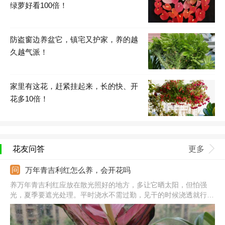
绿萝好看100倍！
防盗窗边养盆它，镇宅又护家，养的越
久越气派！
家里有这花，赶紧挂起来，长的快、开
花多10倍！
花友问答
更多
万年青吉利红怎么养，会开花吗
养万年青吉利红应放在散光照好的地方，多让它晒太阳，但怕强
光，夏季要遮光处理。平时浇水不需过勤，见干的时候浇透就行，
就能满足需求。它喜温暖环境，春秋季的温度利于生长，夏冬季要
控温。此外，生长季还会消耗很多养分，要勤施肥，半月一次。