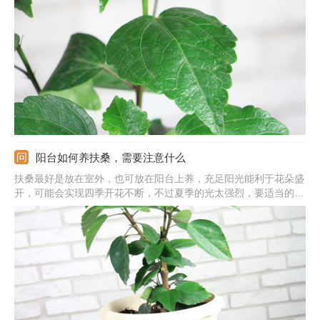
长在湿润的环境中，给水需及时，浇水保证浇透，开花前给予充足
的养分。还需适当对植株修剪，去除掉多余的芽，适当剪除过密的
枝条。
阳台如何养扶桑，需要注意什么
扶桑最好是放在室外，也可放在阳台上养，充足阳光能利于花朵盛
开，可能会实现四季开花不断，不过夏季的光太强烈，要适当的遮
荫。它耐不住干旱，生长期保持盆土湿润，土表层发干后立即浇
水。生长期隔10-15天施次肥。温度在15到25度之间生长良好，夏
季要降温，冬季保持在8度以上。