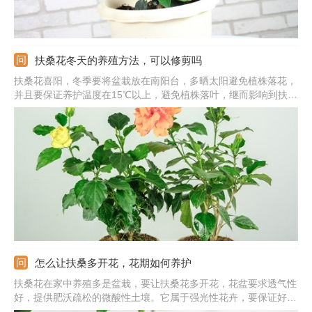
扶桑花冬天的养殖方法，可以修剪吗
扶桑花喜阳，冬季要将盆栽放在南阳台，多晒太阳避免植株落花，
并且要保证养护温度在15℃以上，避免植株落叶，继而影响到扶桑
花以后的生长发育和开花。冬季温度低，浇水就不能太勤，最好等
土接近干透再浇水，也不要施肥，避免植株发生肥害，除非养在暖
气房，可以少量施加淡淡的肥水。
怎么让扶桑多开花，花期如何养护
扶桑花在家中养殖多是盆栽，要让扶桑花多开花，花盆要求透气性
好，提供肥沃疏松的微酸性土壤。它属于强光性花卉，要保证好光
照，生长需提供阳光充足的环境。注意好水肥管理，扶桑花喜欢生