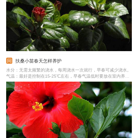
扶桑小苗春天怎样养护
水分：无需太频繁的浇水，每周浇水一次就行，早春可减少浇水。
气温：最好是控制在15-25℃左右，早春气温低时要放在室内养。
光照：应保证有充足的太阳光，可以将其放在阳光底下养护。通
风：要确保室内的通风性，在室内养时要注意多开窗。