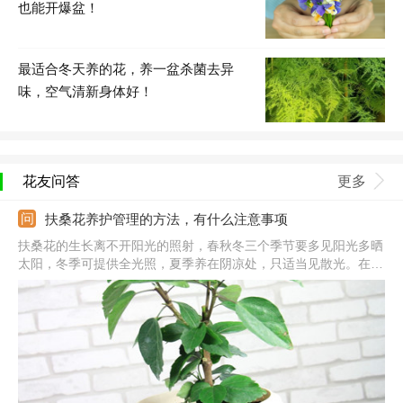
也能开爆盆！
最适合冬天养的花，养一盆杀菌去异
味，空气清新身体好！
花友问答
更多
扶桑花养护管理的方法，有什么注意事项
扶桑花的生长离不开阳光的照射，春秋冬三个季节要多见阳光多晒
太阳，冬季可提供全光照，夏季养在阴凉处，只适当见散光。在生
长期及时浇水，保持盆土湿润，夏季可三天左右浇次水。生长的阶
段合理施肥，可用氮磷钾复合肥，冬季前追肥一次。盆栽养护土壤
要提供好，土质要求疏松、透气、排水、营养。