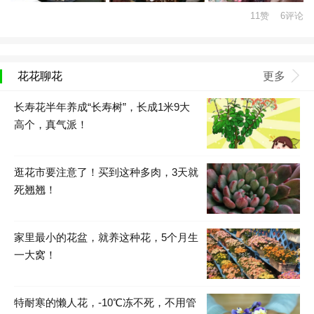
11赞 6评论
花花聊花
更多
长寿花半年养成“长寿树”，长成1米9大
高个，真气派！
逛花市要注意了！买到这种多肉，3天就
死翘翘！
家里最小的花盆，就养这种花，5个月生
一大窝！
特耐寒的懒人花，-10℃冻不死，不用管