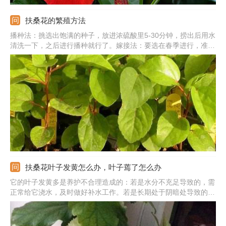
扶桑花的繁殖方法
播种法：挑选出饱满的种子，放进浓硫酸里5-30分钟，捞出后用水
清洗一下，之后进行播种就行了。嫁接法：要选在春季进行，准备
好健壮的插穗和砧木，可以用靠接、劈接、切接的方法繁殖。扦插
法：在5-6月份剪取一段枝条，留下顶部的1-2片叶子，插进土里适
当喷水就好了。
扶桑花叶子发黄怎么办，叶子蔫了怎么办
它的叶子发黄多是养护不合理造成的：若是水分不充足导致的，需
正常给它浇水，及时做好补水工作。若是长期处于阴暗处导致的，
需搬到阳光充足的位置，一段时间后就会好转了。如果叶子蔫了，
那就是缺水、晒伤导致的，要根据原因改变养护方法。