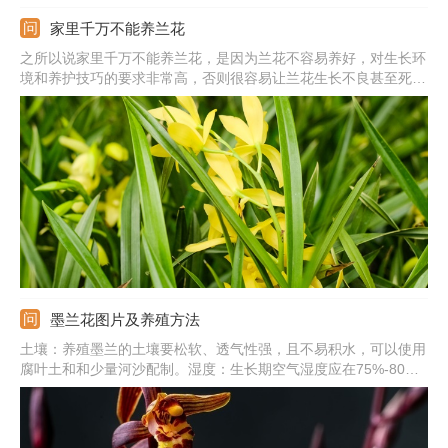
家里千万不能养兰花
之所以说家里千万不能养兰花，是因为兰花不容易养好，对生长环
境和养护技巧的要求非常高，否则很容易让兰花生长不良甚至死
亡。而且一些品种的兰花十分名贵，购买的价格不低，同时使用的
兰花植料、肥料一般都是兰花专用型的，因此新手想要在家里养好
兰花需要购买特殊的园艺资材，让很多人觉得兰花不能养。
墨兰花图片及养殖方法
土壤：养殖墨兰的土壤要松软、透气性强，且不易积水，可以使用
腐叶土和和少量河沙配制。湿度：生长期空气湿度应在75%-80%
之间，冬季湿度应在50%左右，土壤要保持湿润状，不能有积水。
阳光：它喜欢散光，夏季一定要进行遮光，避免强光晒伤，冬季则
要放到阳光直射的位置。