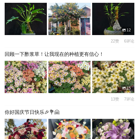
12
22赞 6评论
回顾一下酢浆草！让我现在的种植更有信心！
15
13赞 7评论
你好国庆节日快乐🎉💐🤗