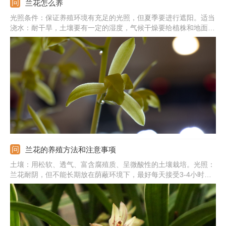
兰花怎么养
光照条件：保证养殖环境有充足的光照，但夏季要进行遮阳。适当
浇水：耐干旱，土壤要有一定的湿度，气候干燥要给植株和地面喷
水。基质环境：栽培基质要有良好的透气性，表面可铺上水苔进行
保水。注意事项：北方地区过冬要注意防寒，可搬到室内，并调整
温度在5℃以上。
兰花的养殖方法和注意事项
土壤：用松软、透气、富含腐殖质、呈微酸性的土壤栽培。光照：
兰花耐阴，但不能长期放在荫蔽环境下，最好每天接受3-4小时的
散光。肥水：生长季勤浇水，保证土壤微湿，还要勤施薄肥，用稀
释的肥液即可。温度：提供15-25℃的环境，冬季需保温在10℃以
上。注意事项：养殖兰花期间需加强通风，否则易感染病虫害。