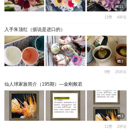
11
13赞 4评论
入手朱顶红（据说是进口的）
3
9赞 25评论
仙人球家族简介（195期）—金刚般若
3
11赞 2评论