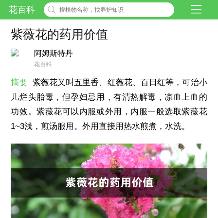
花百科
紫薇花的药用价值
阿姆斯特丹
花百科
摘要
紫薇花又叫五里香、红薇花、百日红等，可治小
儿烂头胎毒，但孕妇忌用，有清热解毒，凉血上血的
功效。紫薇花可以内服或外用，内服一般选取紫薇花
1~3浅，煎汤服用。外用直接用热水煎煮，水洗。