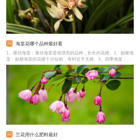
海棠花哪个品种最好看
1、垂丝海棠：垂丝海棠是很漂亮的品种，长长的花梗。2、贴梗海
棠：贴梗海棠的花梗十分短粗，有时近乎无梗。3、四季海棠：四
季海棠全年开花，花朵成簇生长，姿态优美。4、西府海棠：西府
海棠未开花前花色鲜红，开花后变粉红色。5、其他：还有丽格海
棠、钻石海棠、木瓜海棠、梨花海棠、红宝石海棠、北美海棠等。
兰花用什么肥料最好