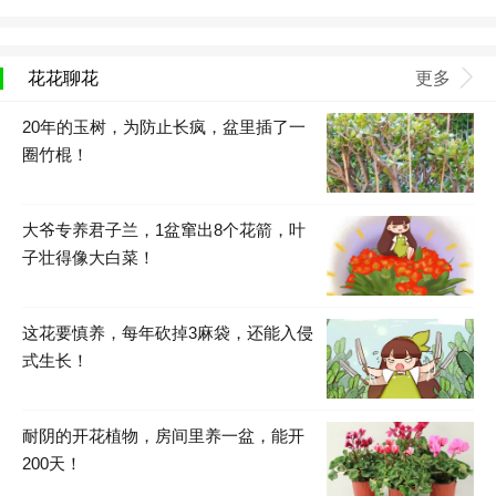
花花聊花
更多
20年的玉树，为防止长疯，盆里插了一
圈竹棍！
大爷专养君子兰，1盆窜出8个花箭，叶
子壮得像大白菜！
这花要慎养，每年砍掉3麻袋，还能入侵
式生长！
耐阴的开花植物，房间里养一盆，能开
200天！