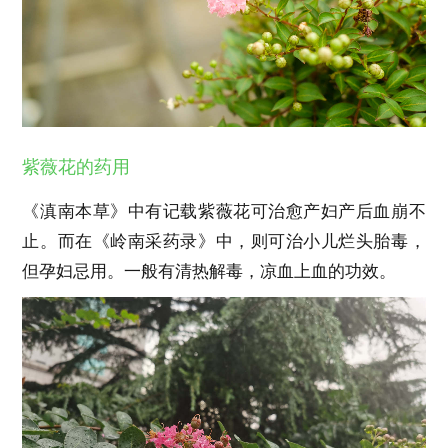
紫薇花的药用
《滇南本草》中有记载紫薇花可治愈产妇产后血崩不
止。而在《岭南采药录》中，则可治小儿烂头胎毒，
但孕妇忌用。一般有清热解毒，凉血上血的功效。