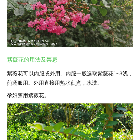
紫薇花的用法及禁忌
紫薇花可以内服或外用。内服一般选取紫薇花1~3浅，
煎汤服用。外用直接用热水煎煮，水洗。
孕妇禁用紫薇花。