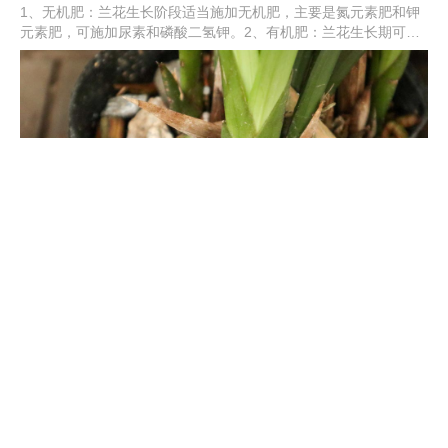
1、无机肥：兰花生长阶段适当施加无机肥，主要是氮元素肥和钾
元素肥，可施加尿素和磷酸二氢钾。2、有机肥：兰花生长期可施
加有机肥，主要是当做底肥使用，也可以当做追肥。3、水溶肥：
兰花还可以施加水溶肥，能促使根部充分吸收养分。4、专用肥：
可以使用兰花专用缓释肥，有效促进兰花根部的生长。
兰花品种排名
1、鬼兰：鬼兰非常的名贵，姿态奇特，花色洁白，花型飘逸，野
生鬼兰非常稀有。2、素冠荷鼎：素冠荷鼎的花型像荷花，花色素
净好看。3、荷之冠：荷之冠是莲瓣兰的一种名贵品种，花型优
美，花色丰富。4、蝴蝶兰：蝴蝶兰就像是飞舞的蝴蝶，花色绚丽
多彩。5、其他：还有翡翠兰、石斛兰、墨兰、建兰、春兰、蕙兰
等品种。