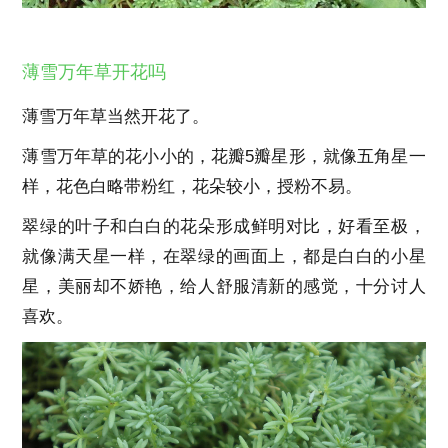
薄雪万年草开花吗
薄雪万年草当然开花了。
薄雪万年草的花小小的，花瓣5瓣星形，就像五角星一
样，花色白略带粉红，花朵较小，授粉不易。
翠绿的叶子和白白的花朵形成鲜明对比，好看至极，
就像满天星一样，在翠绿的画面上，都是白白的小星
星，美丽却不娇艳，给人舒服清新的感觉，十分讨人
喜欢。