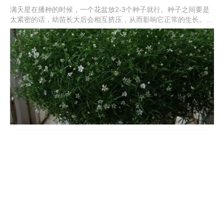
满天星在播种的时候，一个花盆放2-3个种子就行。种子之间要是
太紧密的话，幼苗长大后会相互挤压，从而影响它正常的生长。若
种植的是大花品种，每盆1个种子就行。满天星鲜花的颜色较少，
一般只有白色、粉红色和玫瑰红色。干花颜色则较多，有粉色、黄
色、绿色、蓝色等。
满天星种子什么时候播种，种子种植方法
满天星种子播种时，温度应该保持在15℃以上，可以在春秋季进
行。春季可在2-5月份左右进行，秋季可在8-10月份进行。播种前
要准备好基质，挑选出饱满的种子，放在水里浸泡后用湿纸巾包裹
好，催芽后播在土里，调整温度在15-20℃左右就可以。