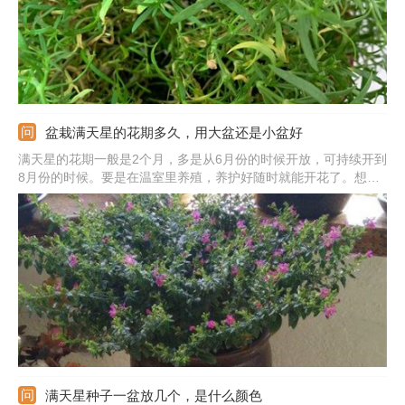
盆栽满天星的花期多久，用大盆还是小盆好
满天星的花期一般是2个月，多是从6月份的时候开放，可持续开到
8月份的时候。要是在温室里养殖，养护好随时就能开花了。想要
开花更好更久，需合理浇水，但不能浇水太多，土壤不干就行。花
期不能缺光，要放在光线好的位置养。在植株幼苗期可用小盆，直
径在10cm即可，成株的话则要用大口径的花盆。
满天星种子一盆放几个，是什么颜色