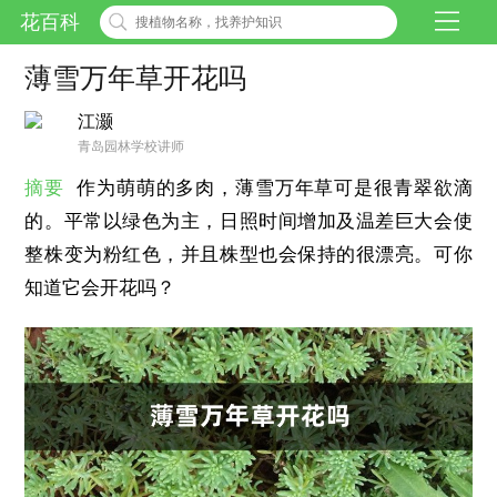
花百科
薄雪万年草开花吗
江灏
青岛园林学校讲师
摘要
作为萌萌的多肉，薄雪万年草可是很青翠欲滴
的。平常以绿色为主，日照时间增加及温差巨大会使
整株变为粉红色，并且株型也会保持的很漂亮。可你
知道它会开花吗？