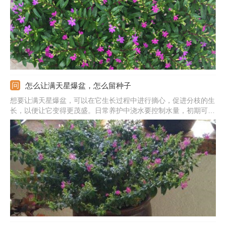
意思。
怎么让满天星爆盆，怎么留种子
想要让满天星爆盆，可以在它生长过程中进行摘心，促进分枝的生
长，以便让它变得更茂盛。日常养护中浇水要控制水量，初期可以
适当多浇，长成后就要减少浇水，以免引起植株徒长。另外还要注
意施肥，前期以氮肥为主，后期补充磷钾肥。每天的光照时间不能
低于14小时。开花的时候轻拍，可以将其种子收集起来。