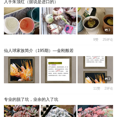
入手朱顶红（据说是进口的）
3
9赞 25评论
仙人球家族简介（195期）—金刚般若
3
11赞 2评论
专业的脱了坑，业余的入了坑