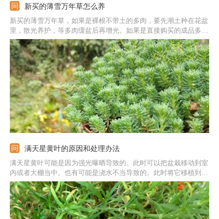
新买的薄雪万年草怎么养
新买的薄雪万年草，如果是裸根不带土的多肉，要先潮土种在花盆
里，散光养护，等多肉缓盆后再增光。如果是直接购买的成品多
肉，可以直接搬去晒太阳，生长期浇水见干见湿。等多肉长的太旺
时，可重剪剃头让其重新生长。冬季低温休眠期少浇水，保持盆土
干燥，有利于多肉安全越冬。
满天星黄叶的原因和处理办法
满天星黄叶可能是因为强光曝晒导致的。此时可以把盆栽移动到室
内或者大棚当中。也有可能是浇水不当导致的。此时将它移植到松
软湿润的新土中精心呵护即可恢复如初。还有可能是所用的药械残
余除草剂，对它造成了伤害。此时，应及时清理已经死亡的叶片，
然后移栽养护即可。