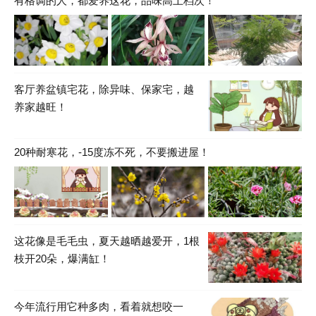
有格调的人，都爱养这花，品味高上档次！
客厅养盆镇宅花，除异味、保家宅，越
养家越旺！
20种耐寒花，-15度冻不死，不要搬进屋！
这花像是毛毛虫，夏天越晒越爱开，1根
枝开20朵，爆满缸！
今年流行用它种多肉，看着就想咬一