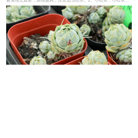
季栽培难度较大，不耐水湿。3、玉蝶：玉蝶在夏季湿度大，通风
性差的环境中容易黑腐。4、劳尔：劳尔在夏季会掉叶子、化水、
黑腐。5、其他：还有福娘、乌木、虹之玉、乙女心、白熊、黄熊
等。
多肉植物介绍
多肉植物按照贮水器官可范围不同的四大类，分别为叶多肉植物、
根多肉植物、茎多肉植物、其他多肉植物。从生长习性上看，喜欢
温暖、通风好、光照足的环境，耐高温以及耐寒性都是比较差的，
耐旱，但是惧怕水涝。因此养护期间需及时控温，尤其是夏冬两季
的高低温，还要严格控水，浇水宁干勿湿。