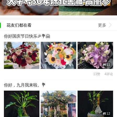
花友们都在看
更多
你好国庆节日快乐🎉💐🤗
11
13赞 4评论
你好，九月我来啦。💐
12