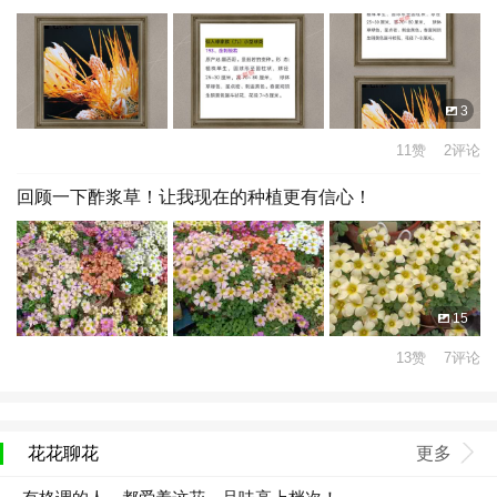
3
11赞 2评论
回顾一下酢浆草！让我现在的种植更有信心！
15
13赞 7评论
花花聊花
更多