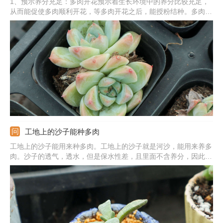
1、预示养分充足：多肉开花预示着生长环境中的养分比较充足，
从而能促使多肉顺利开花，等多肉开花之后，能授粉结种。多肉的
种类很多，对于某一些多肉来说，开花预示着死亡，之后会逐渐衰
败，走向死亡。2、预示的精神：多肉开花能预示着一种好运和积
极向上的态度，也寓意着身体健康，生活顺利，还寓意着顽强的意
志力。
工地上的沙子能种多肉
工地上的沙子能用来种多肉。工地上的沙子就是河沙，能用来养多
肉。沙子的透气，透水，但是保水性差，且里面不含养分，因此不
可用纯沙子。可在沙子中掺杂泥炭土、颗粒土，泥炭土中富含营
养，沙子和颗粒土可提高土壤的透气透水能力，从而可促使多肉植
物旺盛生长。