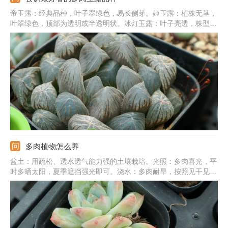
帝玉露：经典品种，叶子翠绿色，易长侧芽。姬玉露：植株无茎，
叶翠绿色，顶部为透明或半透明状。冰灯玉露：叶子亮透，株型
大，生长紧凑，叶片饱满肥厚。宫灯玉露：顶部有细绒毛，叶片深
绿色，顶部有纹路。霓虹灯玉露：叶片为三角形，顶端有窗，大且
亮，绿色，光照充足为紫黑色。
多肉植物怎么养
盆土：用疏松、透水透气能力强的土壤栽培。光照：多肉喜光，平
时多晒太阳，夏季遮挡强光即可。浇水：多肉耐旱，按照见干见湿
法浇水最好，夏冬季严格控水。温度：主要控制夏季和冬季的温
度，夏季加强通风，冬季搬到温暖处。施肥：春秋季最好每个月追
肥一次，选稀释的肥液，营养足长势更旺盛。