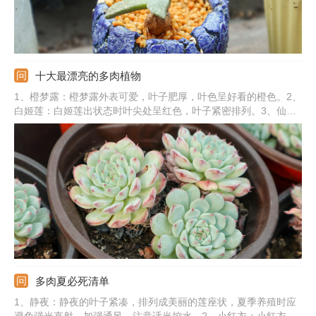
十大最漂亮的多肉植物
1、橙梦露：橙梦露外表可爱，叶子肥厚，叶色呈好看的橙色。2、
白姬莲：白姬莲出状态时叶尖处呈红色，叶子紧密排列。3、仙女
杯：仙女杯的叶片是白色，叶尖是有一定弧形的。4、红宝石：红
宝石叶色好看，外表通红，叶子排列呈莲花座。5、其他：还有碧
光环、静夜、蓝苹果、爱斯诺、唐印、奶酪。
多肉夏必死清单
1、静夜：静夜的叶子紧凑，排列成美丽的莲座状，夏季养殖时应
避免强光直射，加强通风，注意适当控水。2、小红衣：小红衣夏