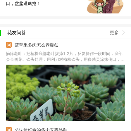
口，盆盆遭疯抢！
花友问答
更多
蓝苹果多肉怎么养爆盆
摘除老叶：把植株底部老叶拔掉1-2片，反复操作一段时间，底部
会长侧芽。砍头处理：用利刀对植株砍头，用多菌灵涂抹伤口，并
在阴凉通风处养。光照充足：把它放到向阳处，每天见光不少于5
个小时，夏季要避免暴晒。合理浇水：生长期保持土壤湿润，大型
植株可适当控水，保证良好的通风性。
公认最好看的多肉玉露品种