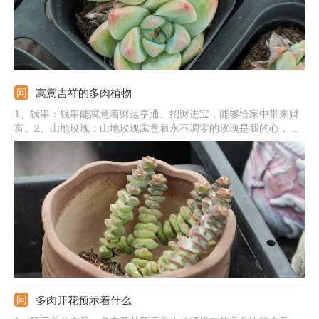
寓意吉祥的多肉植物
1、钱串：钱串能寓意着财运亨通、招财进宝，能够给家中带来财
富。2、山地玫瑰：山地玫瑰寓意着永不凋零的玫瑰是我的心，能
象征爱情。3、佛珠：佛珠能寓意着吉祥、如意，给人们带来好运
气。4、熊童子：熊童子的寓意是玲珑优雅，也有较好的观赏性。
5、其他植物：还有爱之蔓、心叶球兰、玉露、火祭、吸财树、红
宝石等。
多肉开花预示着什么