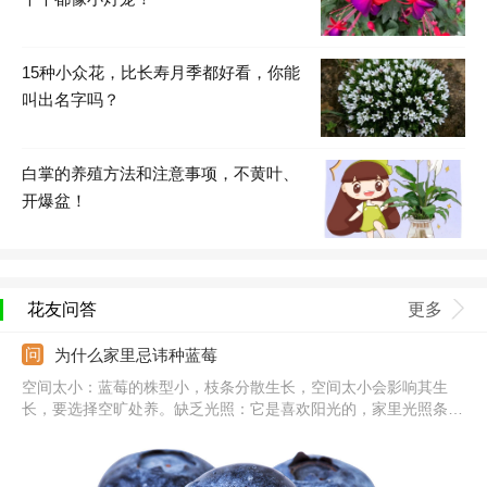
15种小众花，比长寿月季都好看，你能
叫出名字吗？
白掌的养殖方法和注意事项，不黄叶、
开爆盆！
花友问答
更多
为什么家里忌讳种蓝莓
空间太小：蓝莓的株型小，枝条分散生长，空间太小会影响其生
长，要选择空旷处养。缺乏光照：它是喜欢阳光的，家里光照条件
差的话也会阻碍其生长，要保证良好日照。环境太闷：养殖蓝莓的
环境要流通，家里通风性不好，太闷的话易生病虫害，养殖期间应
保证室内的空气流通。