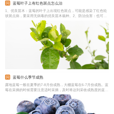
蓝莓叶子上有红色斑点怎么治
1、优良苗木：蓝莓的叶子上出现红色斑点，可能是感染了红色轮
状斑点病，要采用无病毒的优良苗木栽种。2、防治虫害：也可通
过粉蚧及其他害虫传播，要注意防治害虫。3、加强栽培：加强养
护管理，注意适当浇水，科学施肥，提高抗病能力。4、涂抹药
物：用20%丁硫克百威原液涂茎，每月涂茎2-3次，每隔7-10天一
次。
蓝莓什么季节成熟
露地蓝莓一般在夏季的7-8月份成熟，大棚蓝莓在6-7月份成熟。蓝
莓在采摘的时候需要注意适时采摘，及时将达到采收成熟度的蓝莓
采摘下来，有利于增产增收。同时也要注意采摘需要分批次进行，
每7天采摘一次，大约采摘3-4周。为了提高销量，还需要进行果实
分级，挑除劣果，并依据果实大小进行分装。