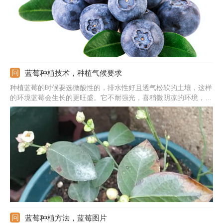
蓝莓种植技术，种植气候要求
种植蓝莓的时候要选微酸性的，排水性好且透气松软的土壤，这样
的环境蓝莓会生长的更旺盛。它不耐强光，喜稍微阴凉的环境，因
此夏季强光的时候注意遮挡，且温度也不能太高，夏季多通风。管
理期间浇水不用太勤，见干浇就行。此外，生长期间还要补充肥
料，半个月一次稀薄的液肥就行，不能过量，避免肥害。
蓝莓种植方法，蓝莓图片