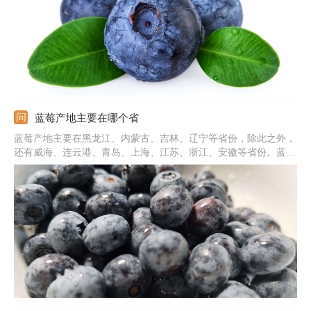
蓝莓产地主要在哪个省
蓝莓产地主要在黑龙江、内蒙古、吉林、辽宁等省份，除此之外，
还有威海、连云港、青岛、上海、江苏、浙江、安徽等省份。蓝莓
是杜鹃花科、越橘属的多年生灌木，被称为浆果之王。蓝莓灌木丛
生，单叶互生，花朵为总状花序，通常由7-10朵花组成，花两性，
成熟果实呈深蓝色或紫罗兰色，形状呈扁圆形、梨形、球形、椭圆
形等。