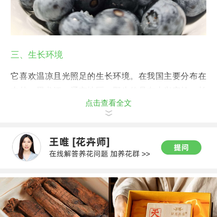
三、生长环境
它喜欢温凉且光照足的生长环境。在我国主要分布在
吉林，黑龙江，辽宁地区。野生的是在大兴安岭，长
点击查看全文
白山等地。品种主要是笃斯越桔，越桔等。