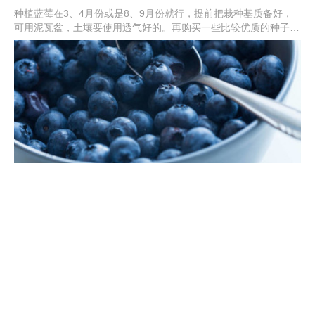
种植蓝莓在3、4月份或是8、9月份就行，提前把栽种基质备好，
可用泥瓦盆，土壤要使用透气好的。再购买一些比较优质的种子，
干瘪的话就不要使用了。取出来种子把它放在盆土里，覆上土壤之
后要稍微喷洒些水，最后放在通风处就可以了。
蓝莓树苗多少钱一棵（种苗多少钱一棵）
关于树苗的价格，其实并不是确定的。通常情况下，每棵树苗的价
格在5~10元左右，有些时候价格可能会高一些，每棵能达到30
元。购买时数量多的话，整体价格就会降低。购买会种苗后，需要
尽快的栽种，并且前期不要给它施肥。