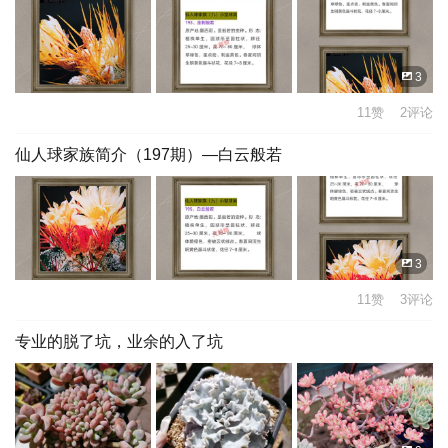
3
11赞 2评论
仙人球家族简介（197期）—白云般若
3
11赞 3评论
专业的脱了坑，业余的入了坑