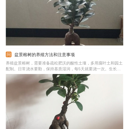
境，水土不服也会掉叶。尽量不要更换环境，更换也要保证和原来
的环境类似。
盆景榕树的养殖方法和注意事项
养殖盆景榕树，需要准备疏松肥沃的酸性土壤，多用腐叶土和园土
配制。日常浇水要勤，保持基质湿润，每5天就要浇一次。生长期
还要给它施肥，肥料多用矾肥水。另外要注意光照，提供充足的散
射光，避免太阴暗或被暴晒。每年要给它换盆，以免土壤板结后影
响植株发育。