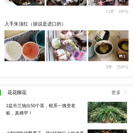
9
11赞 6评论
入手朱顶红（据说是进口的）
3
9赞 25评论
花花聊花
更多
1盆吊兰抽出50个茎，根系一拽变老
桩，真稀罕！