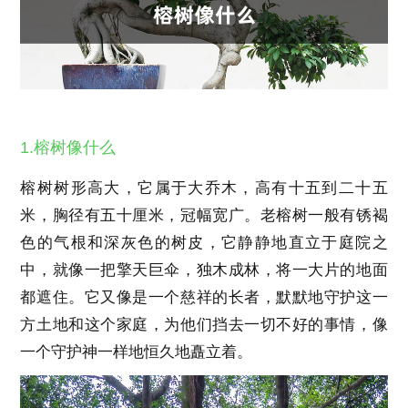
1.榕树像什么
榕树树形高大，它属于大乔木，高有十五到二十五
米，胸径有五十厘米，冠幅宽广。老榕树一般有锈褐
色的气根和深灰色的树皮，它静静地直立于庭院之
中，就像一把擎天巨伞，独木成林，将一大片的地面
都遮住。它又像是一个慈祥的长者，默默地守护这一
方土地和这个家庭，为他们挡去一切不好的事情，像
一个守护神一样地恒久地矗立着。