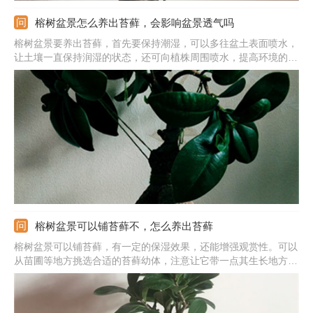
榕树盆景怎么养出苔藓，会影响盆景透气吗
榕树盆景要养出苔藓，首先要保持潮湿，可以多往盆土表面喷水，
让土壤一直保持润湿的状态，还可向植株周围喷水，提高环境的湿
度。期间注意避免阳光照射，可以放置在比较阴暗的环境中。此
外，还可以人工移植，从苗圃等地挖取块状的苔藓，将其均匀地平
铺在盆土表面，逐步压实后浇水即可。另外还可以适当施肥来促进
苔藓生长。
榕树盆景可以铺苔藓不，怎么养出苔藓
榕树盆景可以铺苔藓，有一定的保湿效果，还能增强观赏性。可以
从苗圃等地方挑选合适的苔藓幼体，注意让它带一点其生长地方的
泥土，能够保持它的生命力，从而使苔藓移植更加容易。若是自己
养出苔藓的话，需要保持环境的适宜，首先要多往盆土表面及周围
喷水，保持潮湿。另外要避免光照，需暂时养护在比较阴暗的环境