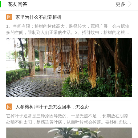
花友问答
更多
家里为什么不能养榕树
1、空间有限：榕树的树体高大，胸径较大，冠幅广展，会占据较
多的空间，限制到人们正常的生活。2、招引蚊虫：榕树的老根会
伸展出很多气根，为蚊虫提供适宜的栖息场所，从而招引蚊虫。
3、影响采光：榕树的树冠会影响到室内采光。4、通风不良：榕树
较高大，会影响到室内的通风。
人参榕树掉叶子是怎么回事，怎么办
它掉叶子通常是三种原因导致的。一是光照不足 ，长期放在阴凉
处晒不到太阳，易感染黄叶病，从而叶片就会掉落。要移到光线处
多晒太阳。二是水肥太多，水大会沤根掉叶，肥量大烧根也会掉
叶。要添加新土，吸收肥水，帮助恢复。三是环境突变，更换环