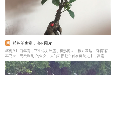
中。
榕树的寓意，榕树图片
榕树又叫万年青，它生命力旺盛，树形庞大，根系发达，有着“有
容乃大、无欲则刚”的含义。人们习惯把它种在庭院之中，寓意家
庭稳固、长寿安康。榕树生命力强，代表着长寿，将它送给长辈的
寓意会很好。另外，榕树还代表着纯洁的爱情，寓意着感情历程虽
然比较艰辛，但是会拥有稳固的幸福。