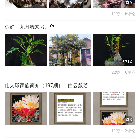
9
11赞 6评论
你好，九月我来啦。💐
12
22赞 6评论
仙人球家族简介（197期）—白云般若
3
11赞 3评论