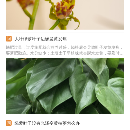
大叶绿萝叶子边缘发黄发焦
施肥过量：过度施肥就会营养过盛，烧根后会导致叶子发黄发焦，
要薄肥勤施。水分缺少：土壤太干旱植株就会脱水发黄，要及时浇
水，维持土壤湿润。阳光强烈：被夏季强光暴晒后，叶子会发黄发
焦，要遮光补水。气温太低：温度太低会使植株休眠，出于自我保
护叶子就会发黄发焦。
绿萝叶子没有光泽变黄枯萎怎么办