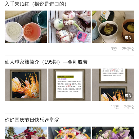
入手朱顶红（据说是进口的）
3
9赞 25评论
仙人球家族简介（195期）—金刚般若
3
11赞 2评论
你好国庆节日快乐🎉💐🤗