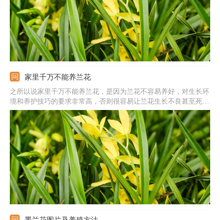
家里千万不能养兰花
之所以说家里千万不能养兰花，是因为兰花不容易养好，对生长环
境和养护技巧的要求非常高，否则很容易让兰花生长不良甚至死
亡。而且一些品种的兰花十分名贵，购买的价格不低，同时使用的
兰花植料、肥料一般都是兰花专用型的，因此新手想要在家里养好
兰花需要购买特殊的园艺资材，让很多人觉得兰花不能养。
墨兰花图片及养殖方法