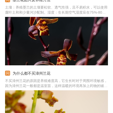
土壤：养殖墨兰的土壤要松软、透气性强，且不易积水，可以使用
腐叶土和和少量河沙配制。湿度：生长期空气湿度应在75%-80%
之间，冬季湿度应在50%左右，土壤要保持湿润状，不能有积水。
阳光：它喜欢散光，夏季一定要进行遮光，避免强光晒伤，冬季则
要放到阳光直射的位置。
为什么都不买漳州兰花
不买漳州兰花的原因是养殖难度高，它生长时对于周围环境敏感，
因为漳州兰花一般都是温室苗，这样温暖的环境再加上药物的辅助
生长，购买后植株无法适应自然环境就会死亡。在养殖漳州兰花
时，应选择透气、疏松且肥沃的土壤，它的根系脆弱，土壤中不能
有积水，以免烂根，养殖环境的通风性还要足够好。