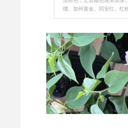
淡粉色，之后颜色逐渐加深
缨、加州黄金、同安红、红