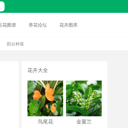
百花图谱
养花论坛
花卉图库
阳台种菜
花卉大全
鸟尾花
金粟兰