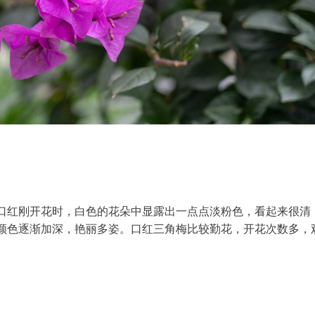
口红刚开花时，白色的花朵中显露出一点点淡粉色，看起来很清
颜色逐渐加深，艳丽多姿。口红三角梅比较勤花，开花次数多，