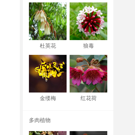
杜英花
狼毒
金缕梅
红花荷
多肉植物