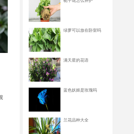
栀子花怎么养护
绿萝可以放在卧室吗
满天星的花语
蓝色妖姬是玫瑰吗
观
兰花品种大全