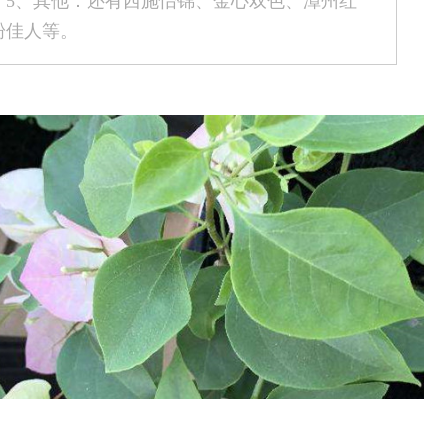
。5、其他：还有西施怡锦、金心双色、漳州红
粉佳人等。