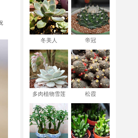
况
冬美人
帝冠
多肉植物雪莲
松霞