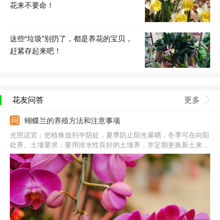
花来不要命！
这些“垃圾”别扔了，都是养花的宝贝，
赶紧存起来吧！
花友问答
更多
蝴蝶兰的养殖方法和注意事项
光照适宜：把植株放到半阴处，夏季防止阳光暴晒，冬季可在向阳
处养。土壤要求：要用排水性良好的土壤养，并定期更换新土来维
持透气性。水肥合理：春夏两季每天浇水，保持盆土湿润，生长旺
季每周施肥一次。注意事项：在开花前要控制氮肥施加量，适当增
加磷钾促进其开花。