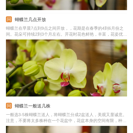
蝴蝶兰几点开放
蝴蝶兰在早晨7点到9点之间开放，，花期是在春季的4到6月份之
间。花朵可持续2到3个月左右。开花时花色鲜艳，丰富，花姿优
美，就像飞舞的蝴蝶一样，观赏价值极高。常见的花色有白色的、
红色的、紫色的、粉红色，很多品种还带有斑点。想要它更好的开
花要注意平时的养护，提供适宜的环境才行。
蝴蝶兰一般送几株
一般选3-5株蝴蝶兰送人，将蝴蝶兰分成2盆送人，美观又显诚意。
注意，不要将太多株种在一个花盆中，花盆本身的空间有限，种植
太密会导致株型拥挤，不利于光照和通风，会影响到正常生长。蝴
蝶兰的花语是幸福向你飞来，将美丽的花卉送人，能给人带去美好