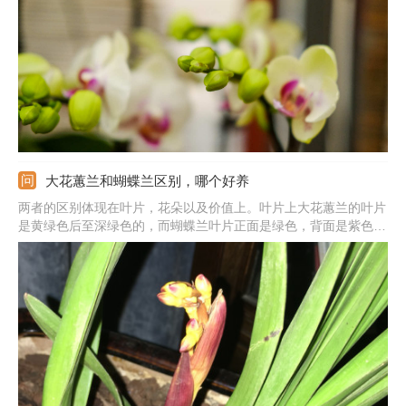
的祝福，祝愿对方往后的生活更好。
大花蕙兰和蝴蝶兰区别，哪个好养
两者的区别体现在叶片，花朵以及价值上。叶片上大花蕙兰的叶片
是黄绿色后至深绿色的，而蝴蝶兰叶片正面是绿色，背面是紫色
的。花朵上大花蕙兰花序较长，花色也很多。而蝴蝶兰花朵生长在
集中的，形似蝴蝶。此外，价值上看大花蕙兰更适合养护在阳台，
窗台以及花架上。蝴蝶兰花色朵，多是用来进行杂交。