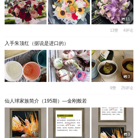
11
13赞 4评论
入手朱顶红（据说是进口的）
3
9赞 25评论
仙人球家族简介（195期）—金刚般若
3