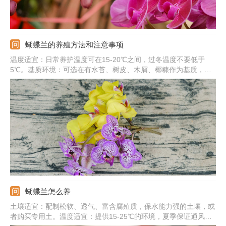
蝴蝶兰的养殖方法和注意事项
温度适宜：日常养护温度可在15-20℃之间，过冬温度不要低于
5℃。基质环境：可选在有水苔、树皮、木屑、椰糠作为基质，并
每隔1-2年换一次。修剪造型：花期可用铁丝和木架支撑植株，并
在花败后及时将花梗剪掉。注意事项：夏季高于30℃要注意降温，
开花期间应保证充足的光照。
蝴蝶兰怎么养
土壤适宜：配制松软、透气、富含腐殖质，保水能力强的土壤，或
者购买专用土。温度适宜：提供15-25℃的环境，夏季保证通风良