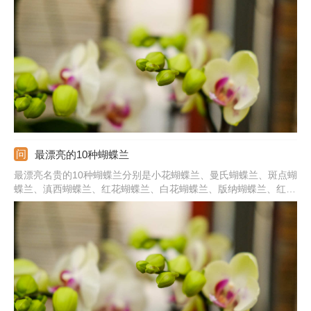
好，冬季需放在室内。肥水充足：它喜湿润环境，见干就需及时浇
水，还需喷洒水。此外，生长季还要勤施肥液，确保营养足。光照
充足：平时需放在光线明亮处，多晒散光，缺光会影响开花。
最漂亮的10种蝴蝶兰
最漂亮名贵的10种蝴蝶兰分别是小花蝴蝶兰、曼氏蝴蝶兰、斑点蝴
蝶兰、滇西蝴蝶兰、红花蝴蝶兰、白花蝴蝶兰、版纳蝴蝶兰、红心
蝴蝶兰、菲律宾蝴蝶兰、阿福德蝴蝶兰等。每个品种都极具观赏价
值，尤其在开花阶段。想要它们旺盛生长，更好的开花最好提供温
暖、通风好且光照足的环境，加强养护管理。