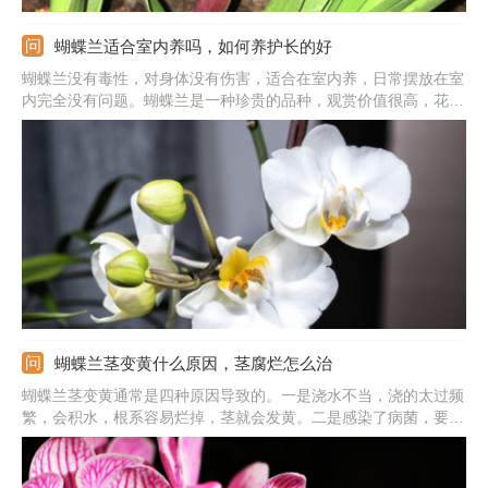
蝴蝶兰适合室内养吗，如何养护长的好
蝴蝶兰没有毒性，对身体没有伤害，适合在室内养，日常摆放在室
内完全没有问题。蝴蝶兰是一种珍贵的品种，观赏价值很高，花朵
颜色艳丽，形态酷似飞舞的蝴蝶，能装点家居环境。并且蝴蝶兰白
天在有阳光的情况下，可以吸收阳光合成养分，释放出氧气，改善
空气质量，对身体有利。
蝴蝶兰茎变黄什么原因，茎腐烂怎么治
蝴蝶兰茎变黄通常是四种原因导致的。一是浇水不当，浇的太过频
繁，会积水，根系容易烂掉，茎就会发黄。二是感染了病菌，要尽
快消毒处理。三是施肥不当，施加的浓肥或者是生肥，会灼伤根
茎，出现黄化情况。三是光照太强，强光下会晒伤，茎叶都容易发
黄。不管哪种原因导致的，都要尽快救治才行。