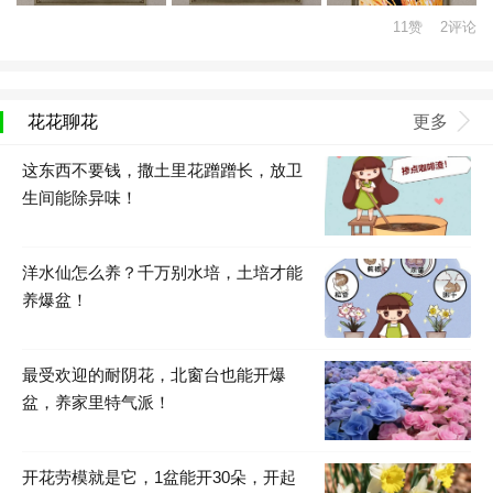
11赞 2评论
花花聊花
更多
这东西不要钱，撒土里花蹭蹭长，放卫
生间能除异味！
洋水仙怎么养？千万别水培，土培才能
养爆盆！
最受欢迎的耐阴花，北窗台也能开爆
盆，养家里特气派！
开花劳模就是它，1盆能开30朵，开起