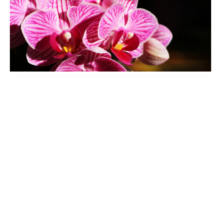
蝴蝶兰叶子开裂是什么原因，叶子褶皱变软
它的叶子开裂通常是三种原因导致的。一是空气太干燥，喜欢湿润
环境环境，气候太干燥叶子吸收不到水分就会慢慢开裂，在气候干
燥的时候要勤喷水才行。二是虫害导致的，感染虫害的时候会啃咬
叶子，叶子上就会有伤口会开裂。发现虫害要及时喷药救治才行。
三是人为损伤的，管理期间不小心损伤叶子就会翻折，会开裂。