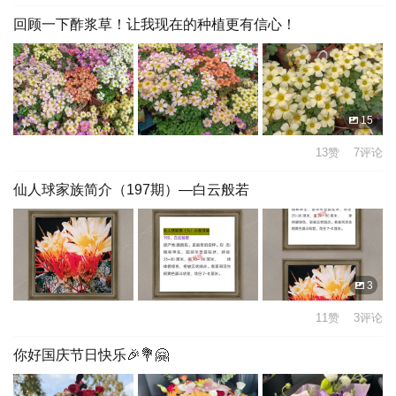
回顾一下酢浆草！让我现在的种植更有信心！
15
13赞 7评论
仙人球家族简介（197期）—白云般若
3
11赞 3评论
你好国庆节日快乐🎉💐🤗