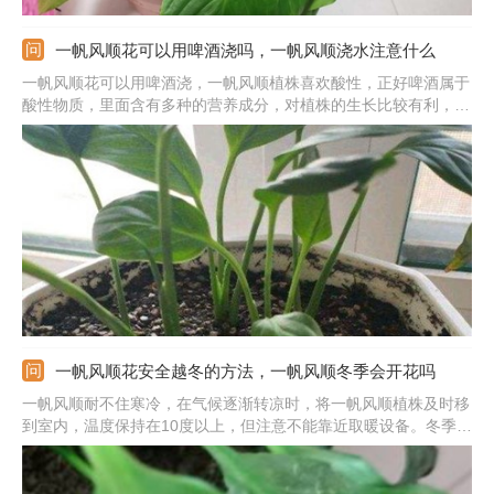
一帆风顺花可以用啤酒浇吗，一帆风顺浇水注意什么
一帆风顺花可以用啤酒浇，一帆风顺植株喜欢酸性，正好啤酒属于
酸性物质，里面含有多种的营养成分，对植株的生长比较有利，能
促进植株茁壮生长，枝叶茂盛。啤酒不能直接拿来浇，需要经过兑
水稀释50倍之后再拿来浇。还可以兑水后用来擦拭叶片，可以促进
叶子生长，使叶子变得油亮嫩绿。
一帆风顺花安全越冬的方法，一帆风顺冬季会开花吗
一帆风顺耐不住寒冷，在气候逐渐转凉时，将一帆风顺植株及时移
到室内，温度保持在10度以上，但注意不能靠近取暖设备。冬季的
温度比较低，生长速度明显减慢，所以水肥方面要减少。冬季室内
比较的干燥，用小喷壶向周边喷水保湿。将一帆风顺移到光线好的
地方，保证好充足的光照。