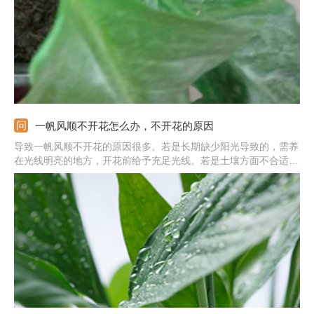
一帆风顺不开花怎么办，不开花的原因
导致一帆风顺不开花的原因很多。若是长期缺少阳光导致的，需养
在光线明亮的地方，开花前给予充足光线。若是土壤方面不合适导
致的，养殖1-2年就更换一次盆土，提供疏松、排水好、富含营养
的砂质壤土。若是长期不施肥导致的，需在开花期增施磷钾肥。若
是温度偏低导致的，可将温度维持在20度左右适合开花。