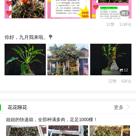
3
12赞 11评论
你好，九月我来啦。💐
12
22赞 6评论
花花聊花
更多
姐姐的快递箱，全部种满多肉，足足1000棵！