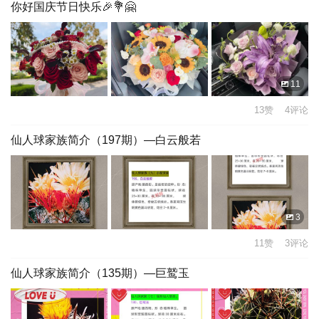
你好国庆节日快乐🎉💐🤗
11
13赞 4评论
仙人球家族简介（197期）—白云般若
3
11赞 3评论
仙人球家族简介（135期）—巨鹫玉