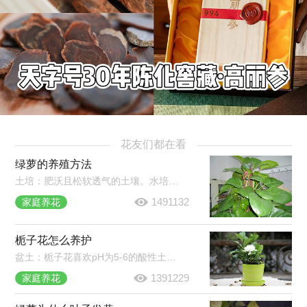
花友们都在看
绿萝的养殖方法
土培：肥沃且松软透气的土壤。水培：耐阴，但需每半月移至强光照环境中。光照和温度：室温20℃以上即可。水肥管理：盆土变干需要及时浇水，一次浇透，秋冬减少浇水和施肥。常见病害：炭疽病、根腐病、叶斑病。
1491132
家庭养花
栀子花怎么养护
盆土：栀子花喜欢pH为5-6的酸性土壤。施肥：生长期每周浇肥水一次，现蕾期追肥1-2次，夏季35℃以上和秋季15℃以上时停止施肥。浇水：保持盆土湿润，晚上可喷雾将叶片淋湿。光照：要充足，除七八月份正午外可放在阳光下养护。
1391229
家庭养花