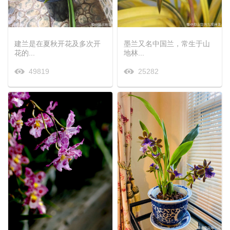
建兰是在夏秋开花及多次开
墨兰又名中国兰，常生于山
花的...
地林...
49819
25282