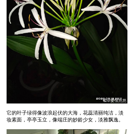
它的叶子绿得像波浪起伏的大海，花蕊清丽纯洁，淡
妆素面，亭亭玉立，像端庄的妙龄少女，淡雅飘逸。