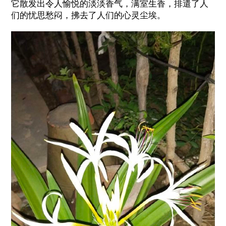
它散发出令人愉悦的淡淡香气，满室生香，排遣了人
们的忧思愁闷，拂去了人们的心灵尘埃。