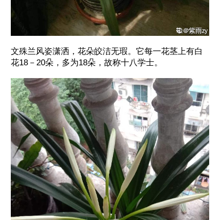
文殊兰风姿潇洒，花朵皎洁无瑕。它每一花茎上有白
花18－20朵，多为18朵，故称十八学士。