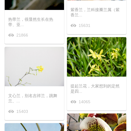
紫香兰，兰科接瓣兰属（紫
香兰...
热带兰，很显然生长在热
带、亚...
15631
21866
提起兰花，大家想到的定然
是四...
文心兰，别名吉祥兰，跳舞
兰、...
14065
15403