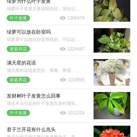
绿萝为什么叶子发黄
绿萝叶子发黄主要原因包括：浇水过多或过少、光照过强、施肥过多、换盆换土导致的环境改变等。在绿萝养护过程中，需要多加观察，发现叶片发黄及时找出对应原因并作出处理。
1306474
叶子发黄
绿萝可以放在卧室吗
绿萝是可以放在卧室养殖的，可以起到净化空气的作用。虽然绿萝有毒但是只要不食用不误食它的汁液就不会对人体产生伤害，建议晚上不要放在卧室养殖，因为呼吸作用会生成二氧化碳。
1224447
家庭养花
满天星的花语
满天星的花语是思念、青春、梦境、真心喜欢。它蕴含着清纯、致远、浪漫的意思。满天星被当做礼物的时候通常表达这样的意思：我在思念你，你是清纯的，我是真心喜欢你的，拥有你我很喜悦。
1154990
家庭养花
发财树叶子发黄怎么回事
浇水不当引起的叶子发黄应及时通风、翻盆。夏季因温度过高造成发财树黄叶，及时将植株移到阴凉的地方。施肥过多导致发财树根部腐烂，将植株脱盆，清理腐烂的部分，换上新土，重新栽种。
1011218
叶子发黄
君子兰开花有什么兆头