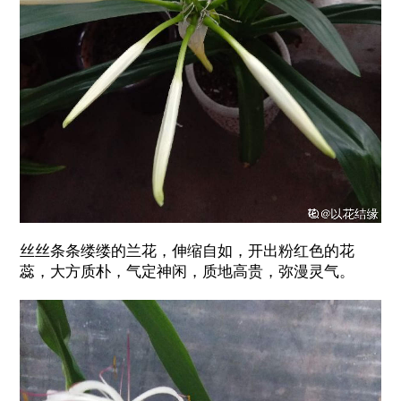
丝丝条条缕缕的兰花，伸缩自如，开出粉红色的花
蕊，大方质朴，气定神闲，质地高贵，弥漫灵气。