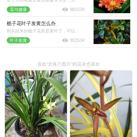
君子兰的花期主要以春夏季为主，开花是报喜的兆头，象征着家庭和睦，家族驯良。君子兰花语是高贵宝贵，象征人高尚品格，寓意高雅公正。正如花开养人屋的说法一样，君子兰开花是个很好的兆头。
981539
花与健康
栀子花叶子发黄怎么办
刚买回来的栀子花若是黄叶了，可以放到半阴的环境中养护一段时间，若是养了挺久的栀子花黄叶了，那就将黄叶剪掉，然后合理的浇水施肥，并注意经常开窗通风。
902534
叶子发黄
喜欢"文殊兰图片"的花友也喜欢