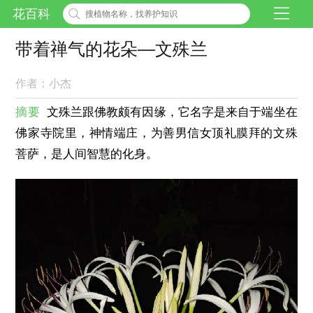
花百科
带着禅气的花朵—文殊兰
作者：小杰
摘要
文殊兰跟佛教颇有因缘，它名字是来自于端坐在
佛家寺院里，神情端庄，为善男信女顶礼膜拜的文殊
菩萨，是人间智慧的化身。