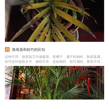
此时，要将它移放到阴凉通风处养护。土壤的碱性太强也会导致黄
叶。此时，需为它换上偏酸性的土壤。
散尾葵和棕竹的区别
品种不同：散尾葵又叫做紫葵、黄椰子，属于棕榈科、散尾葵属；
棕竹还叫做筋头竹、矮棕竹等，是棕榈科、棕竹属的。株型不同：
散尾葵茎部粗大约4-5厘米；棕竹比较的纤细，直径大约1.5-3厘
米，要比前者细。叶子不同：散尾葵的叶子繁茂，是羽状复叶，长
约40-150厘米；棕竹属于掌状，长约20-25厘米。