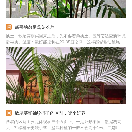
新买的散尾葵怎么养
换土：散尾葵刚买回来之后，先不要着急换土。应等它适应新环境
后再换。温度：最好能控制在20-35度之间，这样能够帮助散尾葵
更快的适应新环境。光照：可以让刚买回来的散尾葵接受一些柔和
的散射光，如果遇到强光，应当立刻移动其位置，避免被直射到，
灼伤植株。湿度：需适时喷水，给它保持一定的环境湿度。
散尾葵和袖珍椰子的区别，哪个好养
两者的区别主要是体现在三个方面上。一是外形不同，散尾葵高
大，袖珍椰子更矮小些，盆栽种植的一般不会高于1米。二是叶片