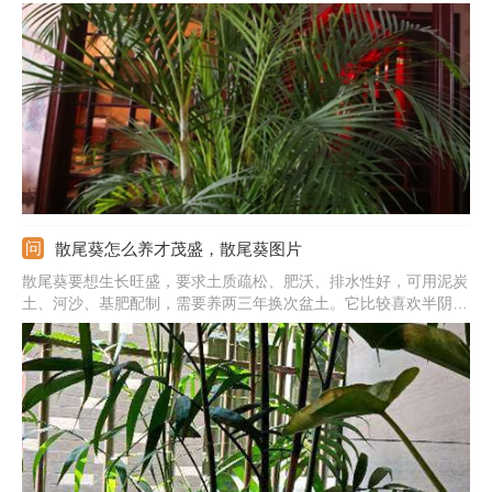
不同，散尾葵叶片宽大，是黄绿色的。袖珍椰子是披针形的，且是
深绿色的。三是花朵不同，散尾葵是圆锥花序，而袖珍椰子是肉穗
花序。
散尾葵怎么养才茂盛，散尾葵图片
散尾葵要想生长旺盛，要求土质疏松、肥沃、排水性好，可用泥炭
土、河沙、基肥配制，需要养两三年换次盆土。它比较喜欢半阴，
平时要接触充足散光，夏季注意防止强光暴晒。散尾葵在温暖环境
中生长良好，保持在15-28度左右。旺盛生长期保持盆土湿润，还
需喷水保持湿度。生长迅速旺盛期，每隔半个月或一个月施次肥。