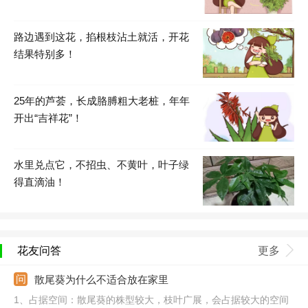
路边遇到这花，掐根枝沾土就活，开花
结果特别多！
25年的芦荟，长成胳膊粗大老桩，年年
开出“吉祥花”！
水里兑点它，不招虫、不黄叶，叶子绿
得直滴油！
花友问答
更多
散尾葵为什么不适合放在家里
1、占据空间：散尾葵的株型较大，枝叶广展，会占据较大的空间