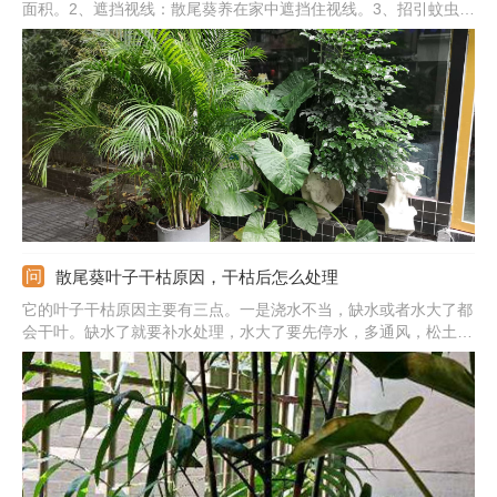
面积。2、遮挡视线：散尾葵养在家中遮挡住视线。3、招引蚊虫：
散尾葵可能会吸引一些蚊虫，容易遭受白粉虱、蚧虫的侵扰。4、
生长不良：散尾葵养在家里可能得不到充足的光线照射。5、影响
通风：散尾葵的株型偏大，可能会影响到通风。
散尾葵叶子干枯原因，干枯后怎么处理
它的叶子干枯原因主要有三点。一是浇水不当，缺水或者水大了都
会干叶。缺水了就要补水处理，水大了要先停水，多通风，松土蒸
发水分。二是施肥太多了。施加的肥料过量会烧根，时间长了叶片
也会干枯。应浇清水稀释，必要时要换土重新栽种。三是强光晒伤
的，及时移到半阴处，多洒水帮助恢复。