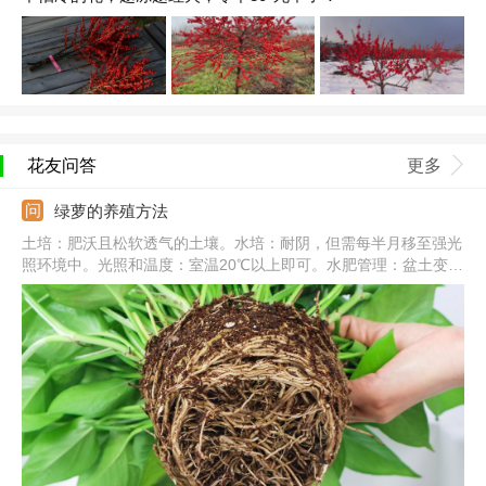
花友问答
更多
绿萝的养殖方法
土培：肥沃且松软透气的土壤。水培：耐阴，但需每半月移至强光
照环境中。光照和温度：室温20℃以上即可。水肥管理：盆土变干
需要及时浇水，一次浇透，秋冬减少浇水和施肥。常见病害：炭疽
病、根腐病、叶斑病。