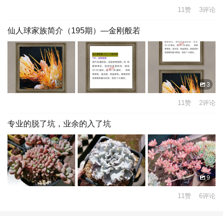
11赞 3评论
仙人球家族简介（195期）—金刚般若
3
11赞 2评论
专业的脱了坑，业余的入了坑
9
11赞 6评论