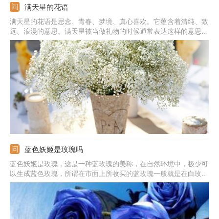
满天星的花语
满天星的花语是思念、青春、梦境、真心喜欢。它蕴含着清纯、致
远、浪漫的意思。满天星被当做礼物的时候通常表达这样的意思：
我在思念你，你是清纯的，我是真心喜欢你的，拥有你我很喜悦。
蓝色妖姬是玫瑰吗
蓝色妖姬是玫瑰，这是一种蓝玫瑰的美称，在自然环境中，极少可
以生成蓝色玫瑰，所谓在市面上所收买的蓝玫瑰一般就是在白玫瑰
成长初期，还未长成成熟花朵品种的时候，人工加上不易掉色的蓝
色染色剂染制而成。