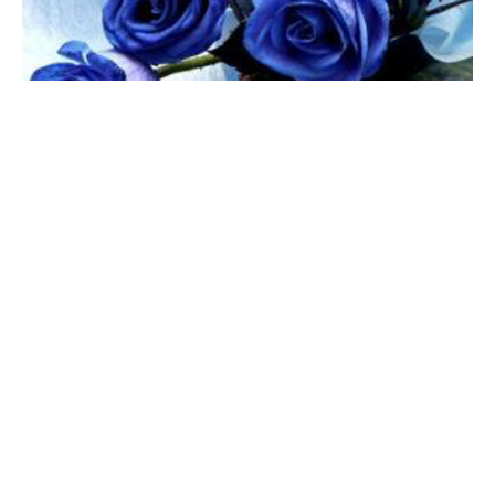
发财树叶子发黄怎么回事
浇水不当引起的叶子发黄应及时通风、翻盆。夏季因温度过高造成
发财树黄叶，及时将植株移到阴凉的地方。施肥过多导致发财树根
部腐烂，将植株脱盆，清理腐烂的部分，换上新土，重新栽种。
君子兰开花有什么兆头