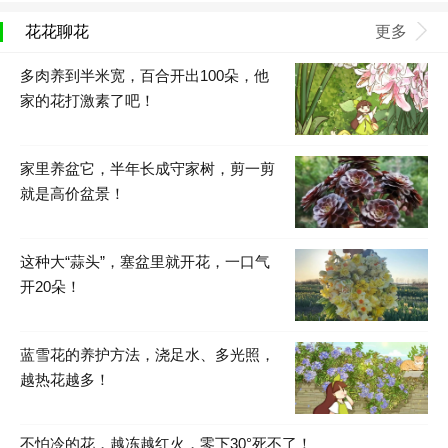
花花聊花
更多
多肉养到半米宽，百合开出100朵，他
家的花打激素了吧！
家里养盆它，半年长成守家树，剪一剪
就是高价盆景！
这种大“蒜头”，塞盆里就开花，一口气
开20朵！
蓝雪花的养护方法，浇足水、多光照，
越热花越多！
不怕冷的花，越冻越红火，零下30°死不了！