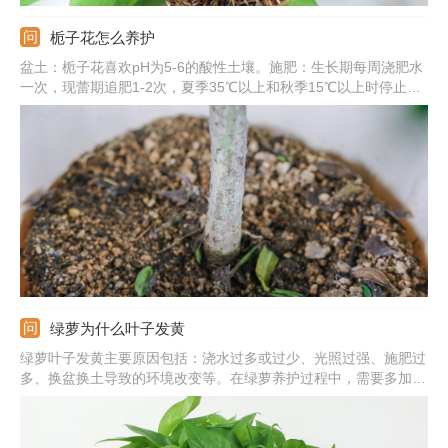
栀子花怎么养护
盆土：栀子花喜欢pH为5-6的酸性土壤。施肥：生长期每周浇肥水
一次，现蕾期追肥1-2次，夏季35℃以上和秋季15℃以上时停止施
肥。浇水：保持盆土湿润，晚上可喷雾将叶片淋湿。光照：要充
足，除七八月份正午外可放在阳光下养护。
绿萝为什么叶子发黄
绿萝叶子发黄主要原因包括：浇水过多或过少、光照过强、施肥过
多、换盆换土导致的环境改变等。在绿萝养护过程中，需要多加观
察，发现叶片发黄及时找出对应原因并作出处理。