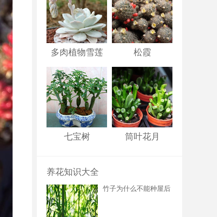
多肉植物雪莲
松霞
七宝树
筒叶花月
养花知识大全
竹子为什么不能种屋后