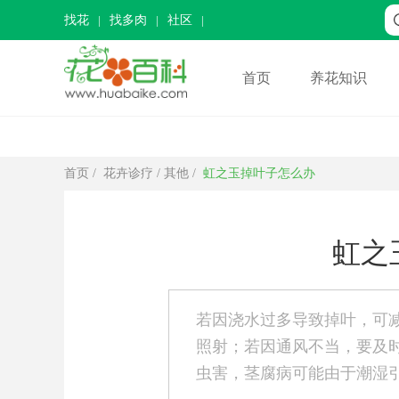
找花
找多肉
社区
首页
养花知识
首页
/
花卉诊疗
/
其他
/
虹之玉掉叶子怎么办
虹之
若因浇水过多导致掉叶，可
照射；若因通风不当，要及
虫害，茎腐病可能由于潮湿