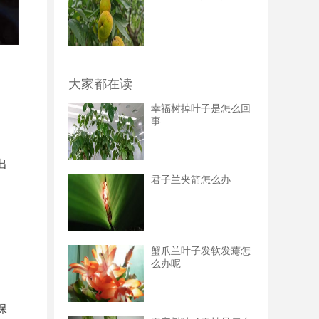
大家都在读
幸福树掉叶子是怎么回
事
出
君子兰夹箭怎么办
蟹爪兰叶子发软发蔫怎
么办呢
保