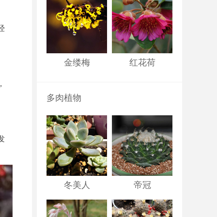
经
金缕梅
红花荷
，
多肉植物
发
冬美人
帝冠