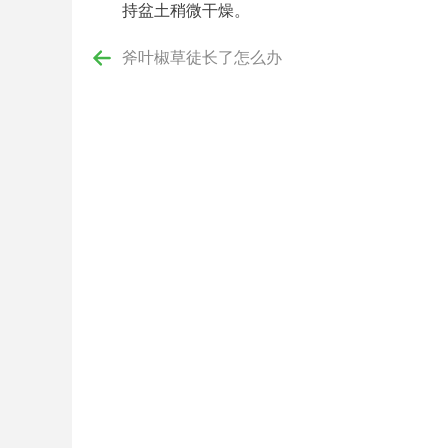
持盆土稍微干燥。
斧叶椒草徒长了怎么办