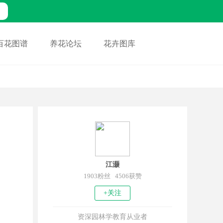
百花图谱
养花论坛
花卉图库
江灏
1903粉丝 4506获赞
+关注
资深园林学教育从业者