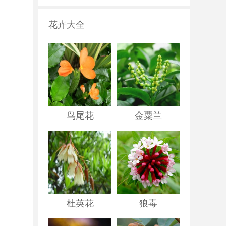
花卉大全
鸟尾花
金粟兰
杜英花
狼毒