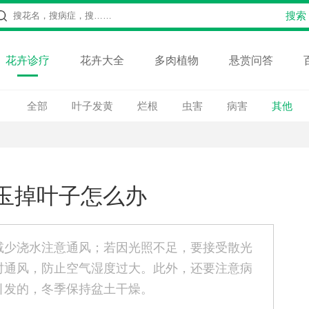
花卉诊疗
花卉大全
多肉植物
悬赏问答
全部
叶子发黄
烂根
虫害
病害
其他
玉掉叶子怎么办
减少浇水注意通风；若因光照不足，要接受散光
时通风，防止空气湿度过大。此外，还要注意病
引发的，冬季保持盆土干燥。