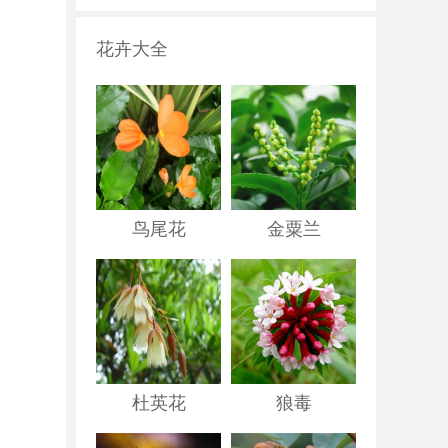
花卉大全
鸟尾花
金粟兰
杜英花
狼毒