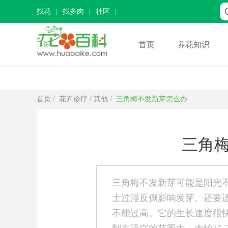
找花
找多肉
社区
首页
养花知识
首页
/
花卉诊疗
/
其他
/
三角梅不发新芽怎么办
三角
三角梅不发新芽可能是阳光
土过湿反倒影响发芽。还要
不能过高。它的生长速度很