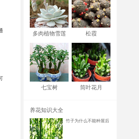
通
多肉植物雪莲
松霞
可
七宝树
筒叶花月
养花知识大全
竹子为什么不能种屋后