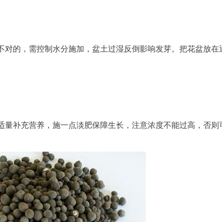
不对的，需控制水分施加，盆土过湿反倒影响发芽。把花盆放在
适量补充营养，施一点淡肥保障生长，注意浓度不能过高，否则