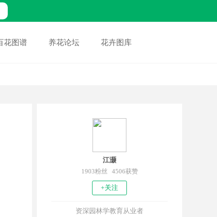
百花图谱
养花论坛
花卉图库
江灏
1903粉丝 4506获赞
+关注
资深园林学教育从业者