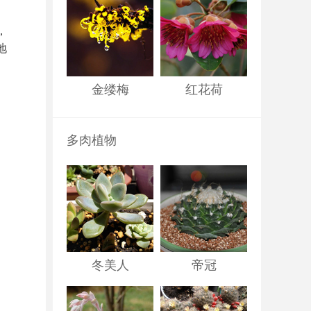
，
地
金缕梅
红花荷
多肉植物
冬美人
帝冠