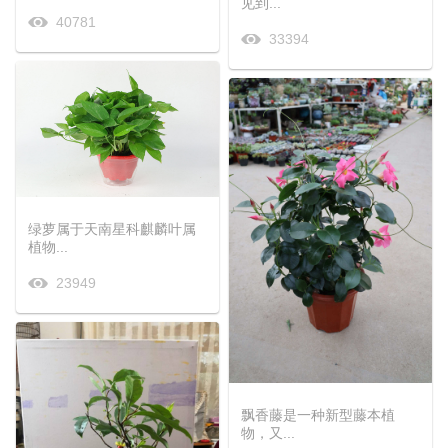
见到...
40781
33394
绿萝属于天南星科麒麟叶属
植物...
23949
飘香藤是一种新型藤本植
物，又...