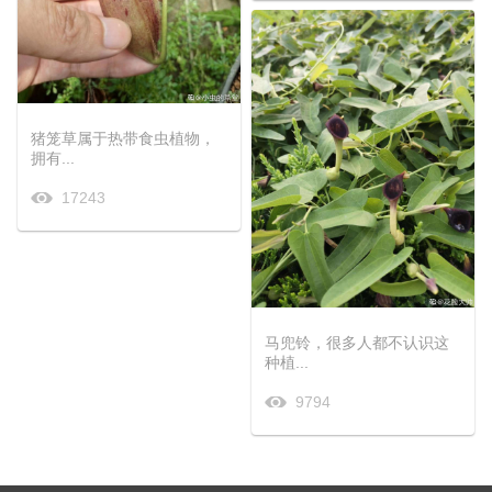
猪笼草属于热带食虫植物，
拥有...
17243
马兜铃，很多人都不认识这
种植...
9794