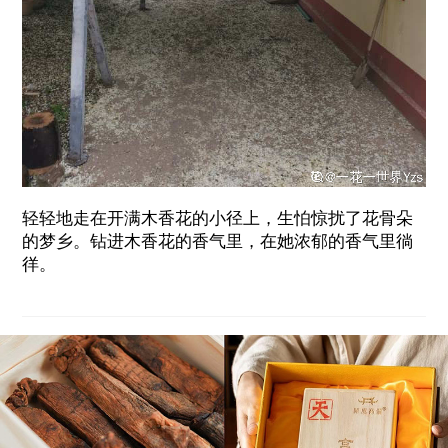
轻轻地走在开满木香花的小径上，生怕惊扰了花骨朵
的梦乡。钻进木香花的香气里，在她浓郁的香气里徜
徉。