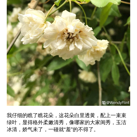
我仔细的瞧了瞧花朵，这花朵白里透黄，配上一束束
绿叶，显得格外柔嫩清秀，像哪家的大家闺秀，玉洁
冰清，娇气未了，一碰就“羞”的不得了。