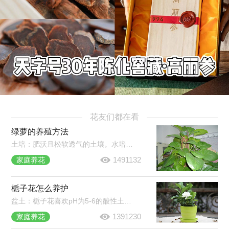
花友们都在看
绿萝的养殖方法
土培：肥沃且松软透气的土壤。水培：耐阴，但需每半月移至强光照环境中。光照和温度：室温20℃以上即可。水肥管理：盆土变干需要及时浇水，一次浇透，秋冬减少浇水和施肥。常见病害：炭疽病、根腐病、叶斑病。
1491132
家庭养花
栀子花怎么养护
盆土：栀子花喜欢pH为5-6的酸性土壤。施肥：生长期每周浇肥水一次，现蕾期追肥1-2次，夏季35℃以上和秋季15℃以上时停止施肥。浇水：保持盆土湿润，晚上可喷雾将叶片淋湿。光照：要充足，除七八月份正午外可放在阳光下养护。
1391230
家庭养花