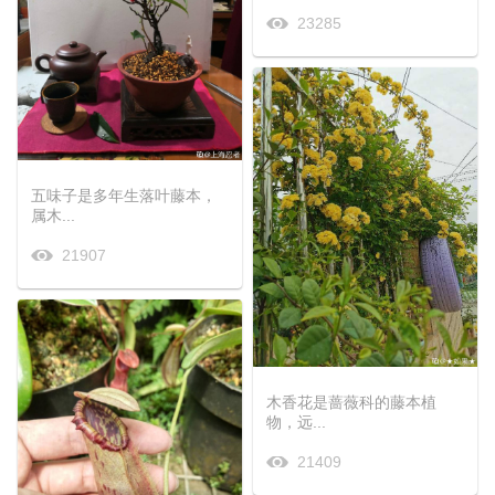
23285
五味子是多年生落叶藤本，
属木...
21907
木香花是蔷薇科的藤本植
物，远...
21409