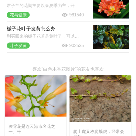
君子兰的花期主要以春夏季为主，开花是报喜的兆头，象征着家庭和睦，家族驯良。君子兰花语是高贵宝贵，象征人高尚品格，寓意高雅公正。正如花开养人屋的说法一样，君子兰开花是个很好的兆头。
981540
花与健康
栀子花叶子发黄怎么办
刚买回来的栀子花若是黄叶了，可以放到半阴的环境中养护一段时间，若是养了挺久的栀子花黄叶了，那就将黄叶剪掉，然后合理的浇水施肥，并注意经常开窗通风。
902535
叶子发黄
喜欢"白色木香花图片"的花友也喜欢
凌霄花是连云港市名花之
爬山虎又称爬墙虎，经常会
一。千...