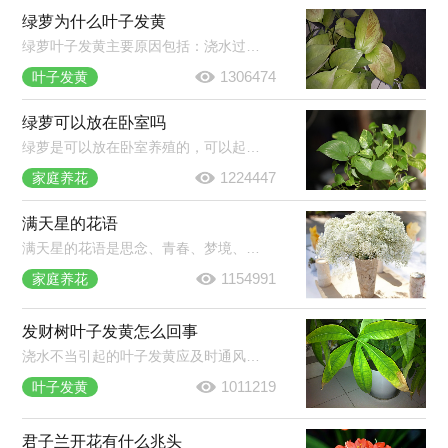
绿萝为什么叶子发黄
绿萝叶子发黄主要原因包括：浇水过多或过少、光照过强、施肥过多、换盆换土导致的环境改变等。在绿萝养护过程中，需要多加观察，发现叶片发黄及时找出对应原因并作出处理。
1306474
叶子发黄
绿萝可以放在卧室吗
绿萝是可以放在卧室养殖的，可以起到净化空气的作用。虽然绿萝有毒但是只要不食用不误食它的汁液就不会对人体产生伤害，建议晚上不要放在卧室养殖，因为呼吸作用会生成二氧化碳。
1224447
家庭养花
满天星的花语
满天星的花语是思念、青春、梦境、真心喜欢。它蕴含着清纯、致远、浪漫的意思。满天星被当做礼物的时候通常表达这样的意思：我在思念你，你是清纯的，我是真心喜欢你的，拥有你我很喜悦。
1154991
家庭养花
发财树叶子发黄怎么回事
浇水不当引起的叶子发黄应及时通风、翻盆。夏季因温度过高造成发财树黄叶，及时将植株移到阴凉的地方。施肥过多导致发财树根部腐烂，将植株脱盆，清理腐烂的部分，换上新土，重新栽种。
1011219
叶子发黄
君子兰开花有什么兆头