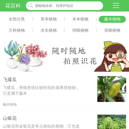
花百科
全部分类
|
草本植物
|
木本植物
|
藤本植物
兰科植物
|
水生植物
|
球根植物
|
宿根植物
飞碟瓜
飞碟瓜，养殖形状比较特别的观果类植物，
它是属于藤本...
藤本植物
山银花
山银花和金银花是有点相似的植物，它也是