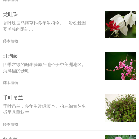
龙吐珠
龙吐珠属马鞭草科多年生植物。一般盆栽因
受剪枝的限制...
藤本植物
珊瑚藤
四季常绿的珊瑚藤原产地位于中美洲地区。
海洋里的珊瑚...
藤本植物
千叶吊兰
千叶吊兰，多年生常绿藤本。植株匍匐丛生
或呈悬垂状生...
藤本植物