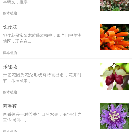
本研发，推崇...
藤本植物
炮仗花
炮仗花是常绿木质藤本植物，原产自中美洲
地区，现在在...
藤本植物
禾雀花
禾雀花因为花朵形状奇特而出名，花开时
节，吊挂成串，...
藤本植物
西番莲
西番莲是一种芳香可口的水果，有“果汁之
王”的美誉，...
藤本植物