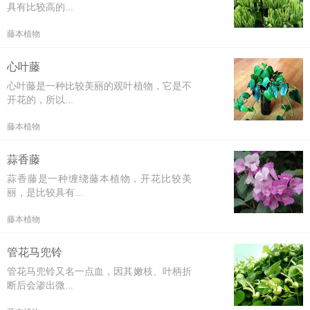
具有比较高的...
藤本植物
心叶藤
心叶藤是一种比较美丽的观叶植物，它是不
开花的，所以...
藤本植物
蒜香藤
蒜香藤是一种缠绕藤本植物，开花比较美
丽，是比较具有...
藤本植物
管花马兜铃
管花马兜铃又名一点血，因其嫩枝、叶柄折
断后会渗出微...