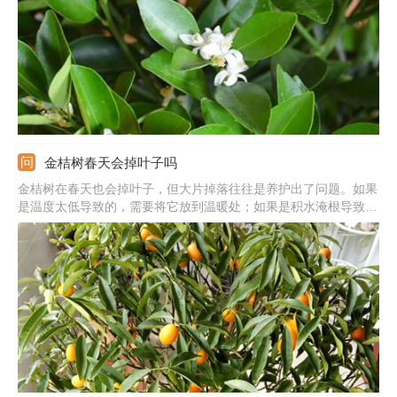
金桔树春天会掉叶子吗
金桔树在春天也会掉叶子，但大片掉落往往是养护出了问题。如果
是温度太低导致的，需要将它放到温暖处；如果是积水淹根导致
的，需要将积水排出，把它从盆中取出，修剪根部后重新栽种；如
果是养分不足导致的，需要在开花之前，每周施一次酱渣水；如果
是土质碱性化导致的，需要用硫酸亚铁溶液或矾肥水浇灌。