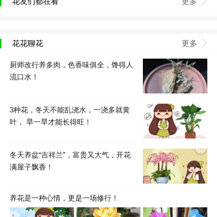
花友们都在看
更多
花花聊花
更多
厨师改行养多肉，色香味俱全，馋得人
流口水！
3种花，冬天不能乱浇水，一浇多就黄
叶， 旱一旱才能长得旺！
冬天养盆“吉祥兰”，富贵又大气，开花
满屋子飘香！
养花是一种心情，更是一场修行！