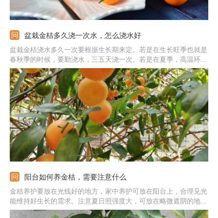
盆栽金桔多久浇一次水，怎么浇水好
盆栽金桔浇水多久一次要根据生长期来定。若是在生长旺季也就是
春秋季的时候，要勤浇水，三五天浇一次。若是在夏季，高温环境
下水分蒸发的非常快，要勤补水，每天浇两次，早晚各一次。若是
在冬季，需水量非常少，要减少浇水，最好让土壤微干些，水分太
多反而对过冬不利。
阳台如何养金桔，需要注意什么
金桔养护要放在光线好的地方，家中养护可放在阳台上，合理见光
能维持好生长的需求。注意夏日照强度大，可放在略微遮阴的地
方。它在喜湿润但忌积水，生长时期合理浇水，环境干燥时向叶片