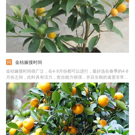
喷水。要求肥水合理，生长期施氮肥，开花后多施磷肥。金桔喜欢
凉爽，冬季移到室内保暖。
金桔嫁接时间
金桔嫁接时间很广泛，在4-9月份都可以进行，最好选在春季的4-8
月份之间，此时具有活力，愈合能力很强，并且生根的速度非常
快，其次还可以选择夏季和秋季，不能选在寒冷的冬季。嫁接方法
可以用枝接和芽接，前者选取健壮的枝条，后者是从枝条上取下饱
满的芽。