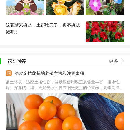
这花赶紧换盆，土都吃完了，再不换就
饿死！
花友问答
更多
脆皮金桔盆栽的养殖方法和注意事项
盆土环境：适应土壤性强，盆栽应使用腐殖质含量丰富、排水性
好、深厚的土壤。充足光照：要在阳光充足的位置养，夏季高温天
气需在凉爽处养。补充水分：保持盆土处于微微湿润状，忌积水产
生，水分过量易烂根。注意事项：换盆的话可在春季进行，并在换
盆时剪掉生长不良的根系。