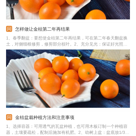
怎样做让金桔第二年再结果
1、春季翻盆：要想使金桔第二年再结果，可在第二年春天翻盆换
土，对侧细根修剪，修剪部分枝叶。2、充分见光：保证好光照，
养在光线明亮阳光充足的位置。3、及时修剪：盛果期结束后修剪
掉果实，还需清除掉枯枝烂叶。4、合理施肥：及时施加氮磷钾复
合肥，补充营养。5、适当浇水：根据金桔的生长需求，可以适当
浇水。
金桔盆栽种植方法和注意事项
1、选择容器：可用透气的瓦盆种植，也可用木板订制一个种植容
器，土壤要疏松，配制后施加有机肥。2、幼树上盆：盆底放1/3土