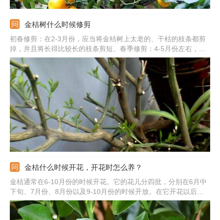
金桔树什么时候修剪
初春修剪：在2-3月份，应当将金桔树上太老的、干枯的枝条都剪
掉，并且将长得比较长的枝条剪短。春季修剪：4-5月份左右，要
在它的主要枝干上长出新芽时，及时将它们抹除。花后修剪：7-8
月开花之后，要及时剪掉残花以及病枝。
金桔什么时候开花，开花时怎么养？
金桔通常在6-10月份的时候开花。它的花儿分四批，分别在6月中
下旬、7月份、8月份以及9-10月份的时候开放。在它开花以后，
要减少浇水，并且为它防雨。还要每10-15天追施一次磷肥。在它
头一批的花儿谢掉后，要及时剪掉残花。