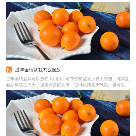
壤，把幼树栽种好，覆土后轻提植株，按实土浇透水。3、适当见
光：缓苗前不要见光，后期要充足的接受光照，夏季要遮阳。4、
注意事项：生长期及时补水，盆土干旱后及时给水。
过年金桔盆栽怎么摆放
过年金桔盆栽可以放在大门口，可在金桔盆栽上挂上红包，能寓意
着新年红红火火，迎接财富的到来，也能烘托喜庆气氛。也可以放
在入户玄关，能当做门面，寓意着大吉大利，吉祥如意。还可以放
在阳台上，光线较好能利于长势。或者是放在客厅的位置，可以摆
放在电视柜旁边或窗边。