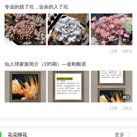
专业的脱了坑，业余的入了坑
9
11赞 6评论
仙人球家族简介（195期）—金刚般若
3
11赞 2评论
花花聊花
更多