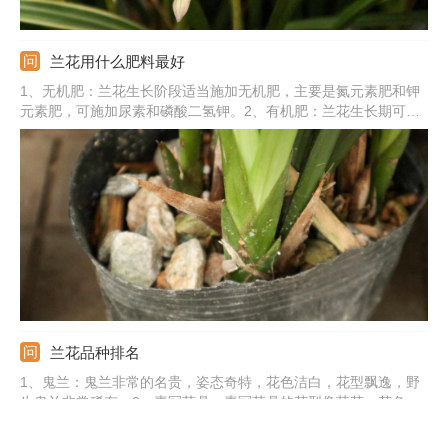
兰花用什么肥料最好
1、无机肥：兰花生长阶段适当施加无机肥，主要是氮元素肥和钾
元素肥，可施加尿素和磷酸二氢钾。2、有机肥：兰花生长期可施
加有机肥，主要是当做底肥使用，也可以当做追肥。3、水溶肥：
兰花还可以施加水溶肥，能促使根部充分吸收养分。4、专用肥：
可以使用兰花专用缓释肥，有效促进兰花根部的生长。
兰花品种排名
1、鬼兰：鬼兰非常的名贵，姿态奇特，花色洁白，花型飘逸，野
生鬼兰非常稀有。2、素冠荷鼎：素冠荷鼎的花型像荷花，花色素
净好看。3、荷之冠：荷之冠是莲瓣兰的一种名贵品种，花型优
美，花色丰富。4、蝴蝶兰：蝴蝶兰就像是飞舞的蝴蝶，花色绚丽