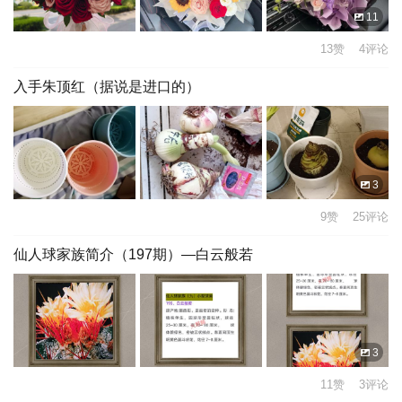
11
13赞 4评论
入手朱顶红（据说是进口的）
3
9赞 25评论
仙人球家族简介（197期）—白云般若
3
11赞 3评论