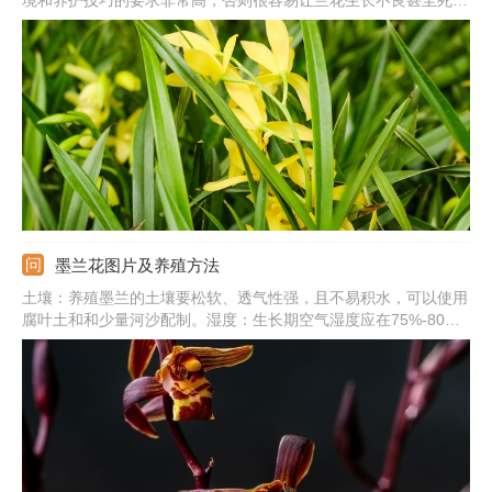
境和养护技巧的要求非常高，否则很容易让兰花生长不良甚至死
亡。而且一些品种的兰花十分名贵，购买的价格不低，同时使用的
兰花植料、肥料一般都是兰花专用型的，因此新手想要在家里养好
兰花需要购买特殊的园艺资材，让很多人觉得兰花不能养。
墨兰花图片及养殖方法
土壤：养殖墨兰的土壤要松软、透气性强，且不易积水，可以使用
腐叶土和和少量河沙配制。湿度：生长期空气湿度应在75%-80%
之间，冬季湿度应在50%左右，土壤要保持湿润状，不能有积水。
阳光：它喜欢散光，夏季一定要进行遮光，避免强光晒伤，冬季则
要放到阳光直射的位置。