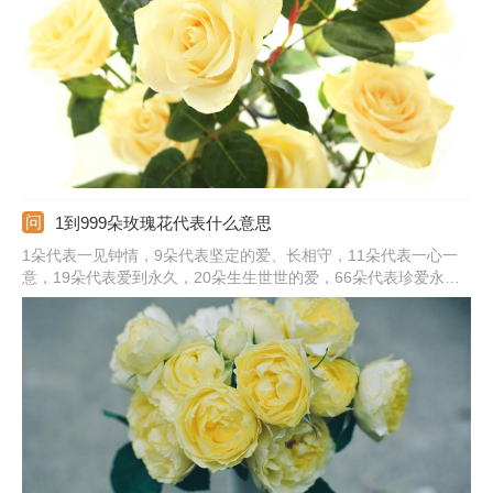
浪漫；50朵玫瑰花代表邂逅不期而遇；99朵玫瑰花代表天长地
久；100朵玫瑰花代表百分之百的爱。
1到999朵玫瑰花代表什么意思
1朵代表一见钟情，9朵代表坚定的爱、长相守，11朵代表一心一
意，19朵代表爱到永久，20朵生生世世的爱，66朵代表珍爱永不
变、爱无止境，99朵代表长相厮守、天长地久，100朵代表百年好
合、白头偕老，111朵代表爱你一生一世，365朵代表天天想你天
天爱你，999朵代表天长地久、无尽的爱。