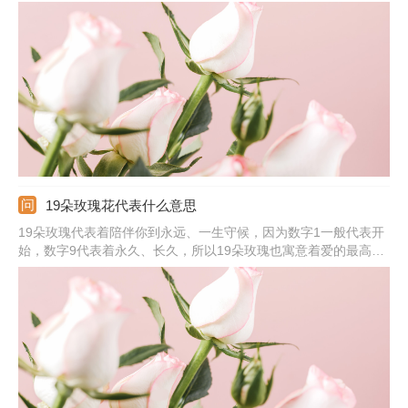
瑰花的时候，可以选择红色、粉色，也可以送香槟色的，都可以表
达内心的爱意。红玫瑰表达爱意热烈，粉色适合送初恋，而香槟色
适合相恋很久的恋人，代表我只钟情于你。
19朵玫瑰花代表什么意思
19朵玫瑰代表着陪伴你到永远、一生守候，因为数字1一般代表开
始，数字9代表着永久、长久，所以19朵玫瑰也寓意着爱的最高
点。玫瑰是爱情的象征，可将其送给另一半，或者是自己正在追求
的女生，情侣之间可以在节日、纪念日时相互赠送，这样可表达出
对方在自己心中很重要，也会一直陪伴在对方身边。