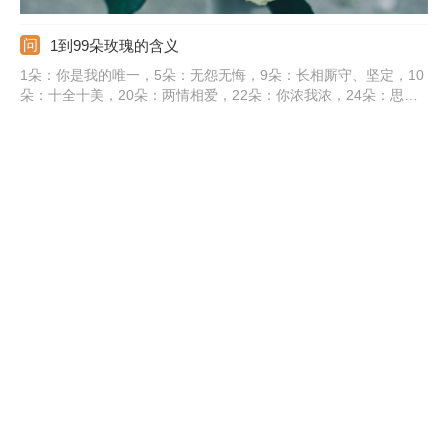
1到99朵玫瑰的含义
1朵：你是我的唯一，5朵：无怨无悔，9朵：长相厮守、坚定，10
朵：十全十美，20朵：两情相爱，22朵：你浓我浓，24朵：思念
纯洁的爱，33朵：三生三世，40朵：誓死不渝的爱情，50朵：无
悔的爱，66朵：事事顺利、六六大顺，77朵：喜相逢、求婚，99
朵：天长地久。
送玫瑰花几朵各代表什么
1朵代表你是我的唯一，我的心中只有你；9朵玫瑰花代表天长地
久、长长久久；10朵玫瑰花代表十全十美；21朵玫瑰花代表真诚
的爱；36朵玫瑰花代表浪漫；99朵玫瑰花代表天长地久；100朵玫
瑰花代表百分之百的爱；101朵玫瑰花代表最爱；999朵玫瑰花代
表天长地久。