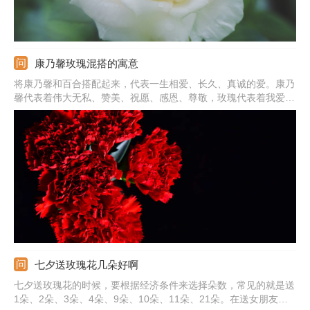
康乃馨玫瑰混搭的寓意
将康乃馨和百合搭配起来，代表一生相爱、长久、真诚的爱。康乃
馨代表着伟大无私、赞美、祝愿、感恩、尊敬，玫瑰代表着我爱
你，所以将两种花材搭配起来，不但颜值高，寓意也很美好，可把
它送给自己的爱人、妈妈，一方面是赞美对方，另一方面是表达自
己的心意，让对方知道自己是很爱她的。
七夕送玫瑰花几朵好啊
七夕送玫瑰花的时候，要根据经济条件来选择朵数，常见的就是送
1朵、2朵、3朵、4朵、9朵、10朵、11朵、21朵。在送女朋友玫