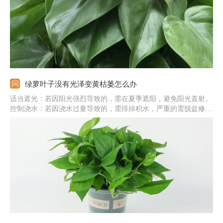
绿萝叶子没有光泽变黄枯萎怎么办
适当遮光：若因阳光强烈导致的，需在夏季遮阳，避免阳光直射。
控制浇水：若因浇水过量导致的，需排掉积水，严重的需脱盆修剪
烂根。稀释余肥：若因施肥太多导致的，需浇水稀释余肥，严重的
要更换新的土壤。调整温度：若因温度太低导致的，需在冬季注意
保温，过冬温度应在10℃以上。