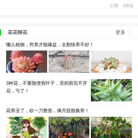
11赞 6评论
花花聊花
更多
懒人植物，穷养才能爆盆，太勤快养不好！
3种花，不要随便剪叶子，否则剪完不开
花，亏了！
花养丑了，砍一刀整形，俩月脱胎换骨！