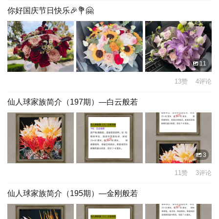
你好国庆节日快乐🎉💐🤗
11
13赞 4评论
仙人球家族简介（197期）—白云般若
3
11赞 3评论
仙人球家族简介（195期）—金刚般若