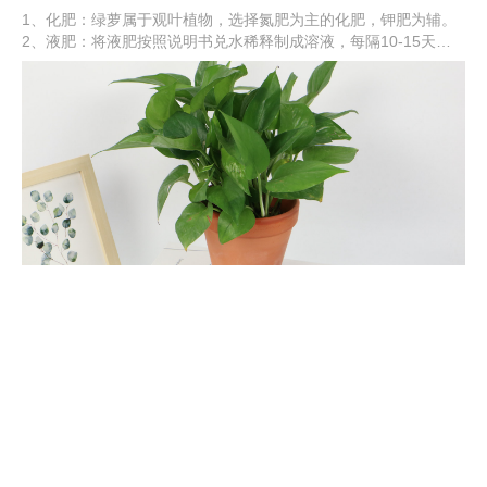
1、化肥：绿萝属于观叶植物，选择氮肥为主的化肥，钾肥为辅。
2、液肥：将液肥按照说明书兑水稀释制成溶液，每隔10-15天施
一次。3、叶面肥：将叶面肥兑水稀释，均匀向绿萝的叶片喷洒。
4、自制肥：绿萝也可以自制有机肥来施加，比如，淘米水、养鱼
水、黄豆水等。
一个鸡蛋就可以让绿萝疯长，让绿萝疯长的妙招
1、鸡蛋清：将鸡蛋取出来，然后将鸡蛋打碎，把蛋黄和蛋清分离
出来，将蛋清装入塑料瓶子里，倒入适量清水，混入淘米水，放在
光线好的位置，密封30天左右，发酵好取出兑水稀释浇花。2、鸡
蛋壳：将鸡蛋壳收集好，放在阳光下晾晒，然后碾碎呈碎末，可以
在换土上盆时使用，将鸡蛋壳混合到营养土中，也可以挖坑埋入土
壤中。