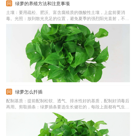
绿萝的养殖方法和注意事项
土壤：要用疏松、肥沃、富含腐殖质的微酸性土壤，上盆前要消
毒。光照：放到散光充足的位置，避免夏季的强烈阳光直射，不要
在阴处养。水分：保持盆土湿润状，冬季控水，夏季要充分浇水，
并给叶片喷水。注意事项：过冬温度应在10℃以上，室内环境要流
通，不能太闷。
绿萝怎么扦插
配制基质：提前配制松软、透气、排水性好的基质，配制好消毒后
再用。剪取插条：绿萝插条要选生长健壮的，每段上面都有气生根
才行，还要剪掉顶端的叶片。扦插入土：基质表面戳小洞，插条蘸
取生根粉，直接插入基质中，浇透水。插后管理：提供温暖、湿
润、通风好的环境，基质干燥需及时浇水保湿。