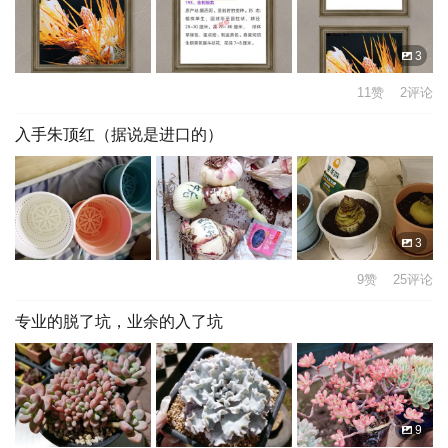
3
11赞 2评论
入手朱顶红（据说是进口的）
3
9赞 25评论
专业的脱了坑，业余的入了坑
9