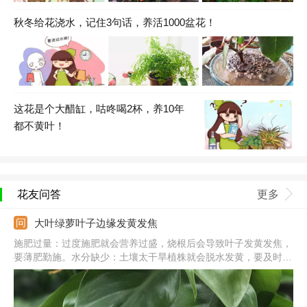
秋冬给花浇水，记住3句话，养活1000盆花！
这花是个大醋缸，咕咚喝2杯，养10年
都不黄叶！
花友问答
更多
大叶绿萝叶子边缘发黄发焦
施肥过量：过度施肥就会营养过盛，烧根后会导致叶子发黄发焦，
要薄肥勤施。水分缺少：土壤太干旱植株就会脱水发黄，要及时浇
水，维持土壤湿润。阳光强烈：被夏季强光暴晒后，叶子会发黄发
焦，要遮光补水。气温太低：温度太低会使植株休眠，出于自我保
护叶子就会发黄发焦。