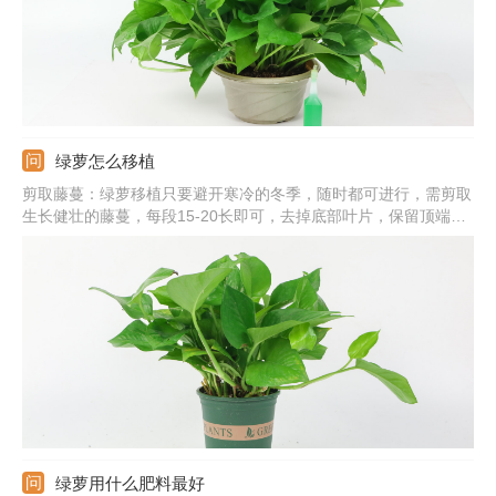
绿萝怎么移植
剪取藤蔓：绿萝移植只要避开寒冷的冬季，随时都可进行，需剪取
生长健壮的藤蔓，每段15-20长即可，去掉底部叶片，保留顶端的
几片即可。土培移植：配制松软、透气的基质，直接将茎蔓插入基
质中，浇透水，提供适宜环境，很快可生根。水培移植：准备透明
的容器和纯净水，将茎蔓插入容器中，勤换水，十天左右可生根。
绿萝用什么肥料最好