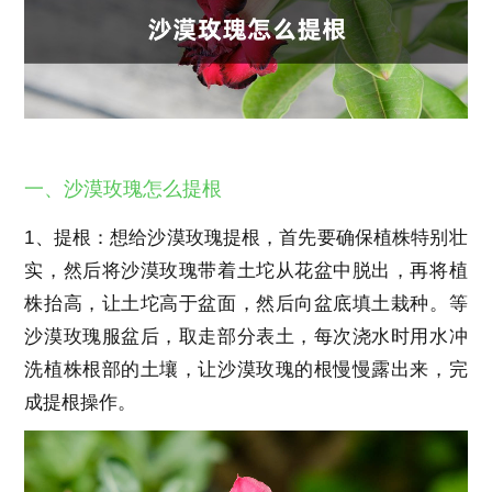
一、沙漠玫瑰怎么提根
1、提根：想给沙漠玫瑰提根，首先要确保植株特别壮
实，然后将沙漠玫瑰带着土坨从花盆中脱出，再将植
株抬高，让土坨高于盆面，然后向盆底填土栽种。等
沙漠玫瑰服盆后，取走部分表土，每次浇水时用水冲
洗植株根部的土壤，让沙漠玫瑰的根慢慢露出来，完
成提根操作。