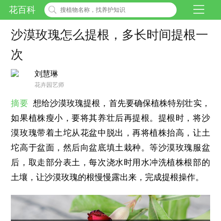
花百科
沙漠玫瑰怎么提根，多长时间提根一
次
刘慧琳
花卉园艺师
摘要
想给沙漠玫瑰提根，首先要确保植株特别壮实，
如果植株瘦小，要将其养壮后再提根。提根时，将沙
漠玫瑰带着土坨从花盆中脱出，再将植株抬高，让土
坨高于盆面，然后向盆底填土栽种。等沙漠玫瑰服盆
后，取走部分表土，每次浇水时用水冲洗植株根部的
土壤，让沙漠玫瑰的根慢慢露出来，完成提根操作。