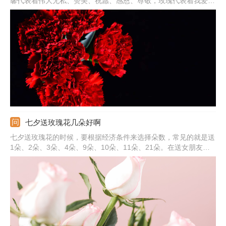
馨代表着伟大无私、赞美、祝愿、感恩、尊敬，玫瑰代表着我爱
你，所以将两种花材搭配起来，不但颜值高，寓意也很美好，可把
它送给自己的爱人、妈妈，一方面是赞美对方，另一方面是表达自
己的心意，让对方知道自己是很爱她的。
七夕送玫瑰花几朵好啊
七夕送玫瑰花的时候，要根据经济条件来选择朵数，常见的就是送
1朵、2朵、3朵、4朵、9朵、10朵、11朵、21朵。在送女朋友玫
瑰花的时候，可以选择红色、粉色，也可以送香槟色的，都可以表
达内心的爱意。红玫瑰表达爱意热烈，粉色适合送初恋，而香槟色
适合相恋很久的恋人，代表我只钟情于你。