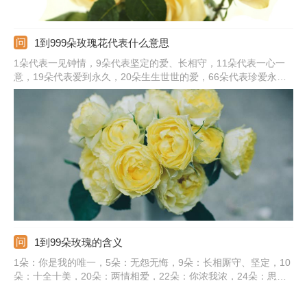
1到999朵玫瑰花代表什么意思
1朵代表一见钟情，9朵代表坚定的爱、长相守，11朵代表一心一
意，19朵代表爱到永久，20朵生生世世的爱，66朵代表珍爱永不
变、爱无止境，99朵代表长相厮守、天长地久，100朵代表百年好
合、白头偕老，111朵代表爱你一生一世，365朵代表天天想你天
天爱你，999朵代表天长地久、无尽的爱。
1到99朵玫瑰的含义
1朵：你是我的唯一，5朵：无怨无悔，9朵：长相厮守、坚定，10
朵：十全十美，20朵：两情相爱，22朵：你浓我浓，24朵：思念
纯洁的爱，33朵：三生三世，40朵：誓死不渝的爱情，50朵：无
悔的爱，66朵：事事顺利、六六大顺，77朵：喜相逢、求婚，99