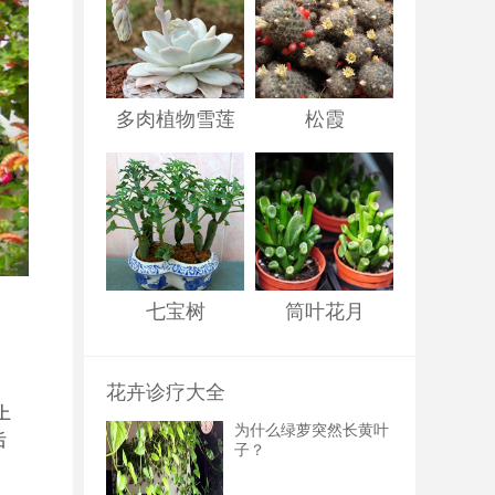
多肉植物雪莲
松霞
七宝树
筒叶花月
花卉诊疗大全
上
为什么绿萝突然长黄叶
后
子？