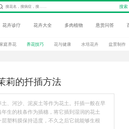
花卉诊疗
花卉大全
多肉植物
悬赏问答
家庭养花
养花技巧
花与健康
水培花卉
盆景制作
茉莉的扦插方法
养土、河沙、泥炭土等作为花土。扦插一般在早
当年生的枝条作为插穗，将它插到湿润的花土
一层塑料膜保持适度，不久之后它就能够生根