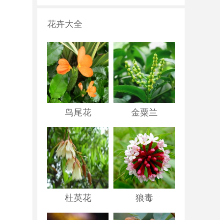
花卉大全
鸟尾花
金粟兰
杜英花
狼毒