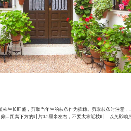
植株生长旺盛，剪取当年生的枝条作为插穗。剪取枝条时注意，
剪口距离下方的叶片0.5厘米左右，不要太靠近枝叶，以免影响