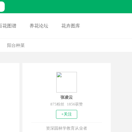
百花图谱
养花论坛
花卉图库
阳台种菜
张凌云
875粉丝 1856获赞
+关注
资深园林学教育从业者