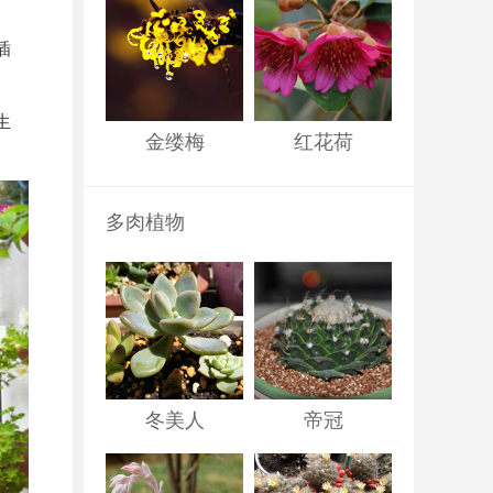
插
生
金缕梅
红花荷
多肉植物
冬美人
帝冠