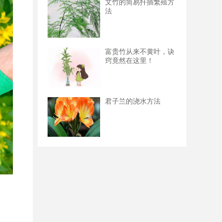
文竹的简易扦插繁殖方
法
富贵竹从来不黄叶，诀
窍竟然在这里！
君子兰的浇水方法