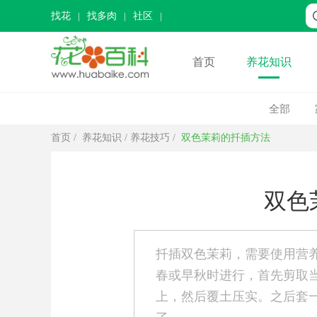
找花
找多肉
社区
首页
养花知识
全部
首页
/
养花知识
/
养花技巧
/
双色茉莉的扦插方法
双色
扦插双色茉莉，需要使用营
春或早秋时进行，首先剪取
上，然后覆土压实。之后套