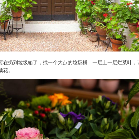
要在扔到垃圾箱了，找一个大点的垃圾桶，一层土一层烂菜叶，
栽花。