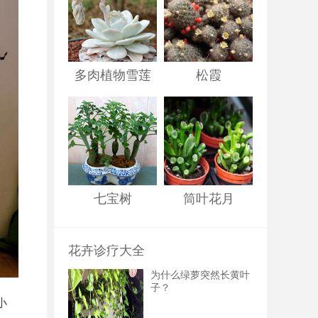
多肉植物雪莲
松霞
七宝树
筒叶花月
花卉诊疗大全
为什么绿萝突然长黄叶
子？
小