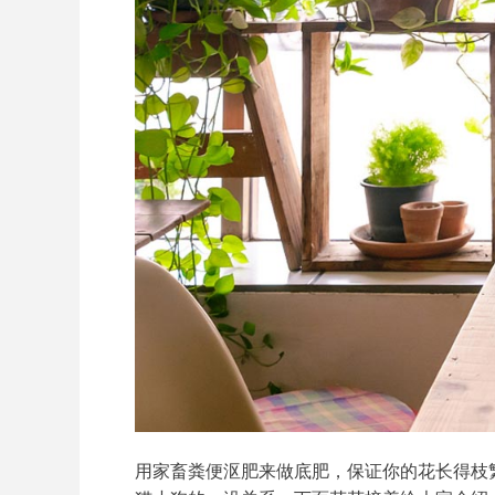
用家畜粪便沤肥来做底肥，保证你的花长得枝