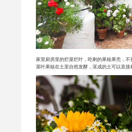
家里厨房里的烂菜烂叶，吃剩的果核果壳，不
菜叶果核在土里自然发酵，沤成的土可以直接