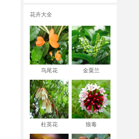
花卉大全
鸟尾花
金粟兰
杜英花
狼毒