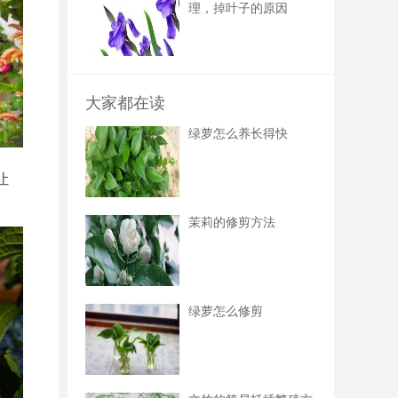
理，掉叶子的原因
大家都在读
绿萝怎么养长得快
让
茉莉的修剪方法
绿萝怎么修剪