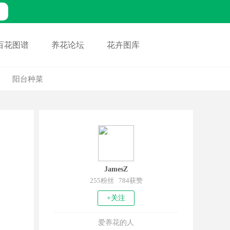
百花图谱
养花论坛
花卉图库
阳台种菜
JamesZ
255粉丝 784获赞
+关注
爱养花的人