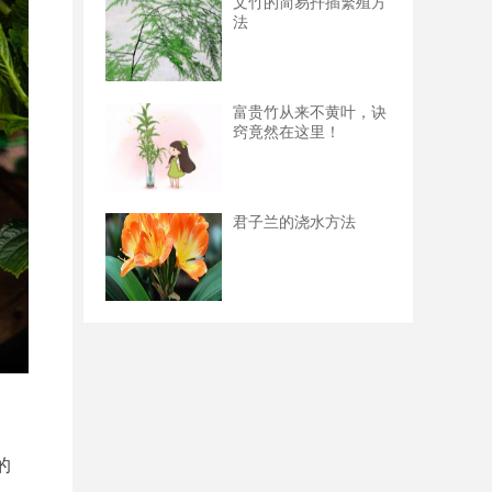
文竹的简易扦插繁殖方
法
富贵竹从来不黄叶，诀
窍竟然在这里！
君子兰的浇水方法
的