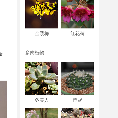
金缕梅
红花荷
多肉植物
给
冬美人
帝冠