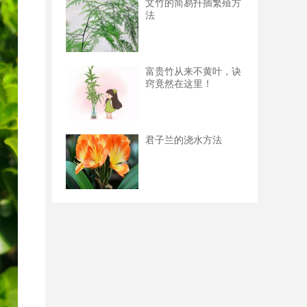
文竹的简易扦插繁殖方
法
富贵竹从来不黄叶，诀
窍竟然在这里！
君子兰的浇水方法