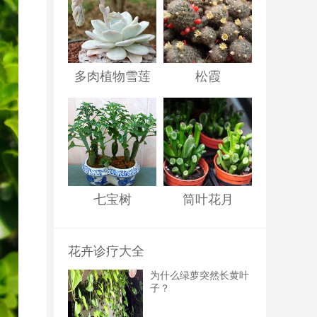
多肉植物雪莲
松霞
七宝树
筒叶花月
花卉诊疗大全
为什么绿萝突然长黄叶
子？