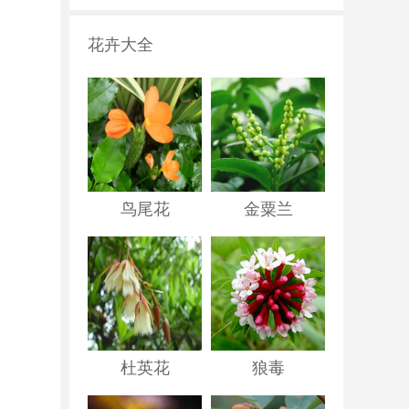
花卉大全
鸟尾花
金粟兰
杜英花
狼毒