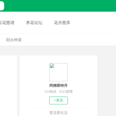
百花图谱
养花论坛
花卉图库
阳台种菜
阿姆斯特丹
533粉丝 1025获赞
+关注
爱花爱生活