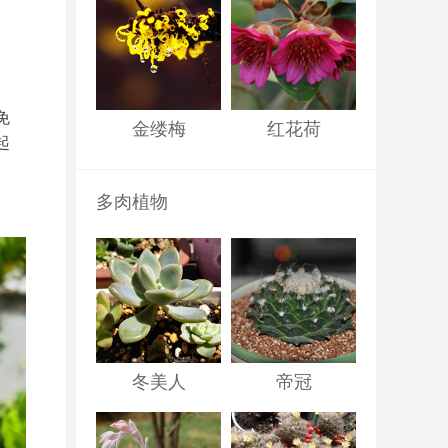
。
免
金缕梅
红花荷
起
多肉植物
冬美人
帝冠