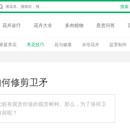
花卉诊疗
花卉大全
多肉植物
悬赏问答
家庭养花
养花技巧
花与健康
水培花卉
盆景制作
如何修剪卫矛
比较有观赏价值的观赏树种。那么，为了保持卫
修剪呢？