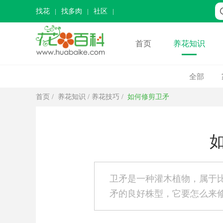
找花
找多肉
社区
首页
养花知识
全部
首页
/
养花知识
/
养花技巧
/
如何修剪卫矛
卫矛是一种灌木植物，属于
矛的良好株型，它要怎么来