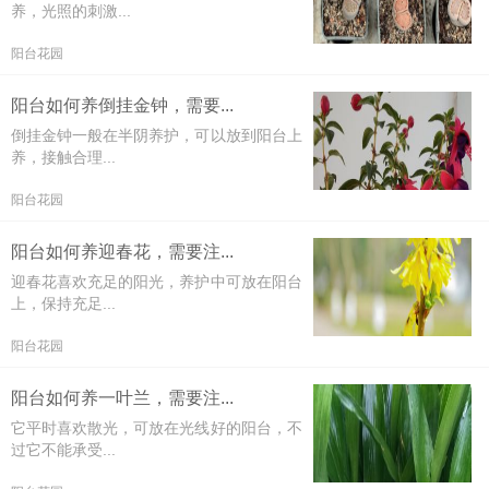
养，光照的刺激...
阳台花园
阳台如何养倒挂金钟，需要...
倒挂金钟一般在半阴养护，可以放到阳台上
养，接触合理...
阳台花园
阳台如何养迎春花，需要注...
迎春花喜欢充足的阳光，养护中可放在阳台
上，保持充足...
阳台花园
阳台如何养一叶兰，需要注...
它平时喜欢散光，可放在光线好的阳台，不
过它不能承受...