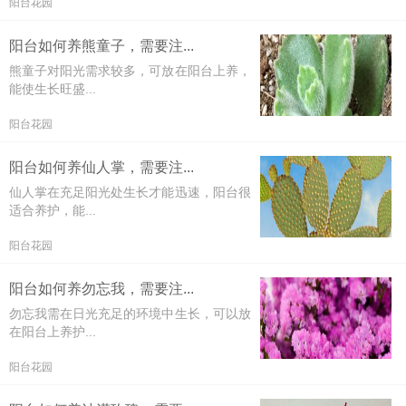
阳台花园
阳台如何养熊童子，需要注...
熊童子对阳光需求较多，可放在阳台上养，
能使生长旺盛...
阳台花园
阳台如何养仙人掌，需要注...
仙人掌在充足阳光处生长才能迅速，阳台很
适合养护，能...
阳台花园
阳台如何养勿忘我，需要注...
勿忘我需在日光充足的环境中生长，可以放
在阳台上养护...
阳台花园