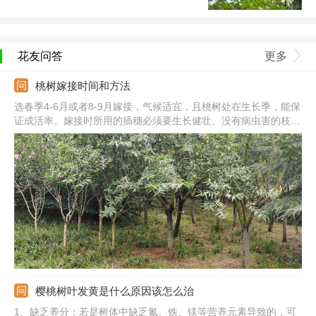
花友问答
更多
桃树嫁接时间和方法
选春季4-6月或者8-9月嫁接，气候适宜，且桃树处在生长季，能保
证成活率。嫁接时所用的插穗必须要生长健壮、没有病虫害的枝
条，砧木选亲和力强的，嫁接后伤口愈合的更快。先在砧木上切个
小口，大概3-5厘米长，将接穗插穗，然后用绳子或塑料膜固定
住，提供阴凉、通风好、干燥的环境即可。
樱桃树叶发黄是什么原因该怎么治
1、缺乏养分：若是树体中缺乏氮、铁、镁等营养元素导致的，可