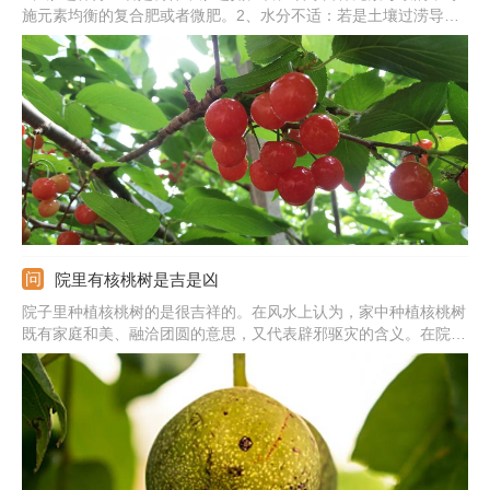
施元素均衡的复合肥或者微肥。2、水分不适：若是土壤过涝导致
的，要及时排水通风，若是土壤过旱导致的，必须及时浇水。3、
感染病虫害：若是感染了病虫害导致的，需要及时清除病枝，并轮
流喷洒2-3种药剂。4、若是肥害引起的，要冲水稀释并改善施肥方
法。
院里有核桃树是吉是凶
院子里种植核桃树的是很吉祥的。在风水上认为，家中种植核桃树
既有家庭和美、融洽团圆的意思，又代表辟邪驱灾的含义。在院子
里种植核桃树最好是选择秋季土地封冻之前和早春核桃树萌芽之
前，而且一定要找一个光照充足无遮挡的位置，结合施肥进行整地
深翻。种植时可以将二年生核桃树幼苗带土团移植到定植穴内。