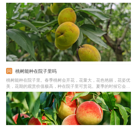
节易感染，主要危害果实。桃树要及时套袋，发病期间喷洒百菌
清、代森锰锌等药剂。3、流胶病：主要危害树干，要及时喷洒代
森锰锌防治。4、花叶病：一旦发现要及时清理病株，并加强虫害
防治。
桃树能种在院子里吗
桃树能种在院子里。春季桃树会开花，花量大，花色艳丽，花姿优
美，花期的观赏价值极高，种在院子里可赏花。夏季的时候它会结
果，可吃到可口的桃子。不过老一辈人认为桃树会招来邪气，这属
于迷信说法，没有科学依据。若是想要种在院子里，一定要选光线
好的地方，满足它对光照的需求，这样桃树才会旺盛生长。