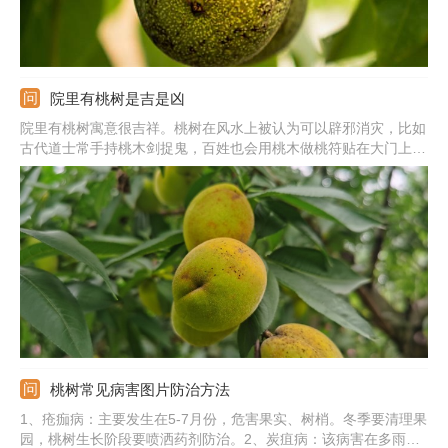
院里有桃树是吉是凶
院里有桃树寓意很吉祥。桃树在风水上被认为可以辟邪消灾，比如
古代道士常手持桃木剑捉鬼，百姓也会用桃木做桃符贴在大门上驱
邪。蟠桃在古代传说中也是健康长寿的象征，适合献给长者表示自
己的祝福。在院里种桃树一般选择春季或者秋季，用扦插的方法将
桃树种在南边向阳的位置即可。
桃树常见病害图片防治方法
1、疮痂病：主要发生在5-7月份，危害果实、树梢。冬季要清理果
园，桃树生长阶段要喷洒药剂防治。2、炭疽病：该病害在多雨季