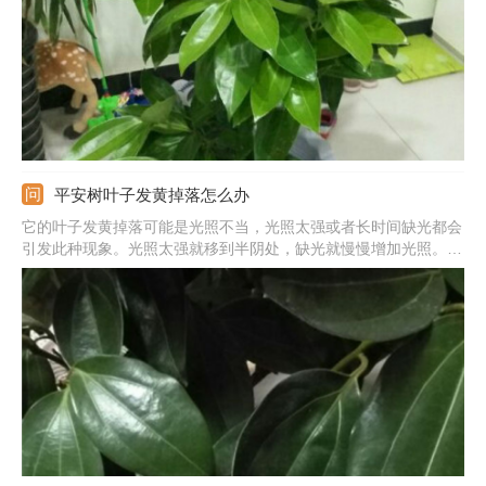
平安树叶子发黄掉落怎么办
它的叶子发黄掉落可能是光照不当，光照太强或者长时间缺光都会
引发此种现象。光照太强就移到半阴处，缺光就慢慢增加光照。也
有可能是浇水不当，水量大易烂根，缺水会旱黄。若因水大就先停
水，多通风松土蒸发水分。若是缺水就补水处理。还有可能是低温
冻伤的，注意冬季要移到温暖处度过。