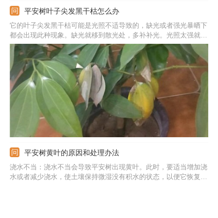
平安树叶子尖发黑干枯怎么办
它的叶子尖发黑干枯可能是光照不适导致的，缺光或者强光暴晒下
都会出现此种现象。缺光就移到散光处，多补补光。光照太强就移
到半阴的地方，勤喷水帮助恢复。也可能是浇水太多导致的，水大
易烂根。要先停水，多通风松土蒸发水分，后期注意减少水量。还
可能是低温冻伤的，要移到温暖处，冬天保温在5度以上才行。
平安树黄叶的原因和处理办法
浇水不当：浇水不当会导致平安树出现黄叶。此时，要适当增加浇
水或者减少浇水，使土壤保持微湿没有积水的状态，以便它恢复。
缺少铁元素：缺铁会导致它叶子变黄。此时，要为它施一些含有铁
元素的肥料。光照与温度不适：光温条件的不适也会使它出现黄
叶。此时，要将它移到20℃左右，具有充足阳光的地方养护。