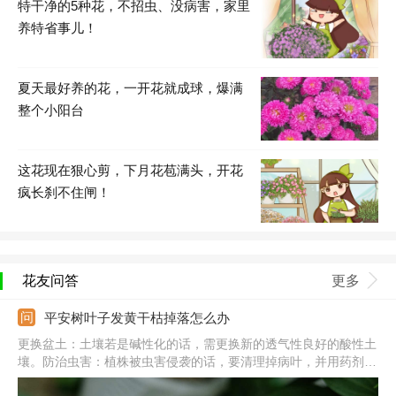
特干净的5种花，不招虫、没病害，家里
养特省事儿！
夏天最好养的花，一开花就成球，爆满
整个小阳台
这花现在狠心剪，下月花苞满头，开花
疯长刹不住闸！
花友问答
更多
平安树叶子发黄干枯掉落怎么办
更换盆土：土壤若是碱性化的话，需更换新的透气性良好的酸性土
壤。防治虫害：植株被虫害侵袭的话，要清理掉病叶，并用药剂喷
杀治疗。补铁元素：若因缺铁的话要适当补充铁元素，可在施肥时