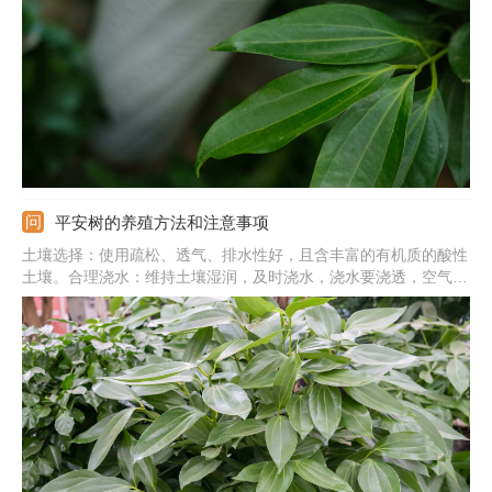
加入硫酸亚铁。定期松土：土壤板结不透气也会导致叶片生长不
良，要定期松土，保证土壤疏松。
平安树的养殖方法和注意事项
土壤选择：使用疏松、透气、排水性好，且含丰富的有机质的酸性
土壤。合理浇水：维持土壤湿润，及时浇水，浇水要浇透，空气湿
度应在80%。温度适宜：温度应在20~30℃之间，过冬温度要在
10℃以上。注意事项：浇水要注意时间选择，冬季需在温暖时间段
进行，以免刺激根系。