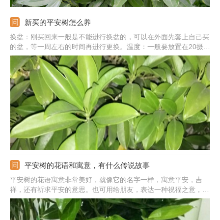
新买的平安树怎么养
换盆：刚买回来一般是不能进行换盆的，可以在外面先套上自己买
的盆，等一周左右的时间再进行更换。温度：一般要放置在20摄氏
度到30摄氏度的室内进行养殖，保证温度不能太低。施肥：刚买回
家一般是不进行施肥的，否则会导致各种问题。水分：应当保证平
安树水分的供给，要注意保持土壤和周边空气的潮湿度。
平安树的花语和寓意，有什么传说故事
平安树的花语寓意非常美好，就像它的名字一样，寓意平安，吉
祥，还有祈求平安的意思。也可用给朋友，表达一种祝福之意，祝
福对方万事如意。此外，它的花语中还有幸福安康的意思，很适合
养护在家中，能帮助家庭变得更加美满，幸福。此外，关于平安树
还有一个美好的传说故事。