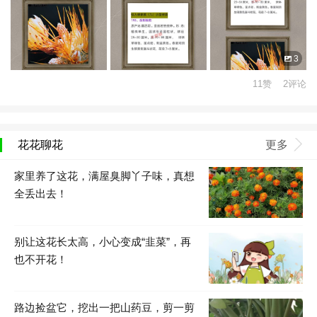
3
11赞 2评论
花花聊花
更多
家里养了这花，满屋臭脚丫子味，真想
全丢出去！
别让这花长太高，小心变成“韭菜”，再
也不开花！
路边捡盆它，挖出一把山药豆，剪一剪