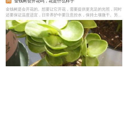
金钱树会开花吗，花是什么样子
金钱树是会开花的。想要让它开花，需要提供更充足的光照，同时
还要保证温度适宜，日常养护中要注意控水，保持土壤微干。另
外，还可以施一点磷钾肥促花。它的花是肉穗花序，佛焰苞为绿
色，形状为船型，开花时会反卷，看上去不是特别美观，但造型也
比较别致。
金钱树根部腐烂怎么办，烂根了怎么解救
金钱树根部腐烂之后，需要适当松土，将植株从花盆中取出。脱盆
后放到清水中，洗去根部的旧土，并用剪刀将腐烂的部分剪除，之
后涂抹草木灰以防伤口感染。用泥炭土、珍珠岩和河沙混合作为基
质，将修剪好的植株重新栽种，栽种后不要立刻浇水，并且适当遮
阴，等待服盆。