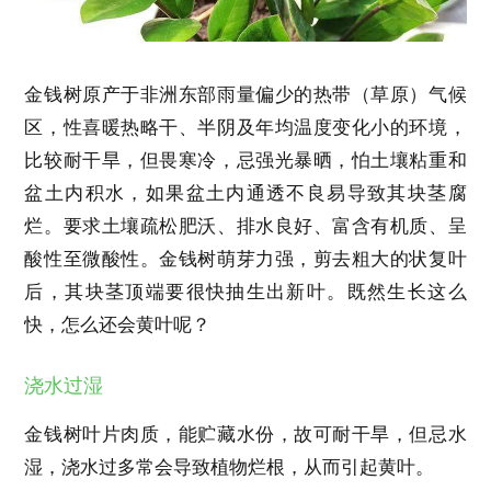
金钱树原产于非洲东部雨量偏少的热带（草原）气候
区，性喜暖热略干、半阴及年均温度变化小的环境，
比较耐干旱，但畏寒冷，忌强光暴晒，怕土壤粘重和
盆土内积水，如果盆土内通透不良易导致其块茎腐
烂。要求土壤疏松肥沃、排水良好、富含有机质、呈
酸性至微酸性。金钱树萌芽力强，剪去粗大的状复叶
后，其块茎顶端要很快抽生出新叶。既然生长这么
快，怎么还会黄叶呢？
浇水过湿
金钱树叶片肉质，能贮藏水份，故可耐干旱，但忌水
湿，浇水过多常会导致植物烂根，从而引起黄叶。