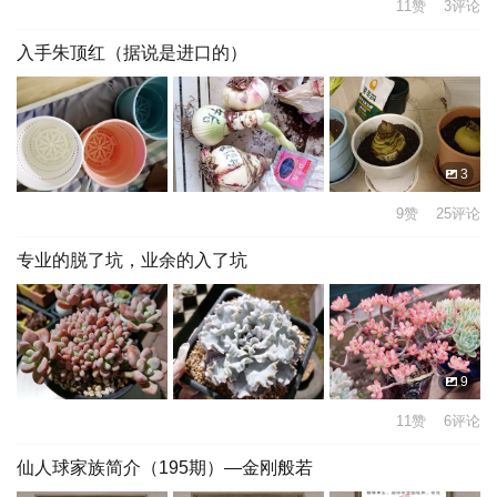
11赞 3评论
入手朱顶红（据说是进口的）
3
9赞 25评论
专业的脱了坑，业余的入了坑
9
11赞 6评论
仙人球家族简介（195期）—金刚般若