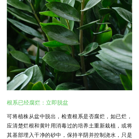
根系已经腐烂：立即脱盆
可将植株从盆中脱出，检查根系是否腐烂，如已烂，
应清楚烂根和黄叶用消毒过的培养土重新栽植，或将
其基部埋入干净的砂中，保持半阴并控制浇水，只是