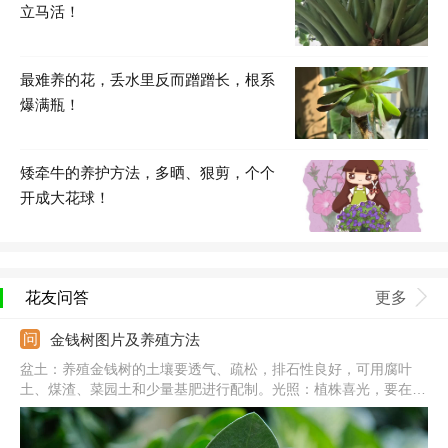
立马活！
最难养的花，丢水里反而蹭蹭长，根系
爆满瓶！
矮牵牛的养护方法，多晒、狠剪，个个
开成大花球！
花友问答
更多
金钱树图片及养殖方法
盆土：养殖金钱树的土壤要透气、疏松，排石性良好，可用腐叶
土、煤渣、菜园土和少量基肥进行配制。光照：植株喜光，要在光
线良好处养，夏季要遮挡一半的光照，保证散光为宜，避免长期在
阴暗处养。温度：适宜其生长的温度是20-32℃，过冬温度不要低