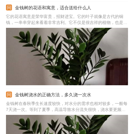
金钱树的花语和寓意，适合送给什么人
它的花语寓意是荣华富贵，招财进宝。它的叶子就像是古代的铜
钱，一串串穿起来看着非常吉利。它不仅是很吉祥的植物，也是很
有名气的风水植物，很适合养护在家中。本身寓意就很美好，开花
也很难得。若是养殖的金钱树开花了，更寓意着好运将要来临，财
运不断，财源滚滚。
金钱树浇水的正确方法，多久浇一次水
金钱树在春秋季生长速度较快，对水分的需求也相对较多，一般每
7天浇一次。等到了夏季，高温导致水分流失很快，浇水要更频
繁，每3-5天就要浇一次，但温度超过35℃后，植株生长缓慢，需
要适当控水。冬季低于10℃的话，就可以停止浇水了，如果土壤干
燥，可以少浇一点。