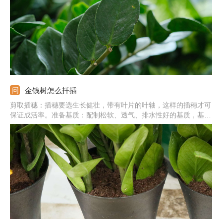
于5℃，不然植株就会受到冻伤。
金钱树怎么扦插
剪取插穗：插穗要选生长健壮，带有叶片的叶轴，这样的插穗才可
保证成活率。准备基质：配制松软、透气、排水性好的基质，基质
用之前必须要消毒才行。扦插入土：插穗直接插入基质中，大概入
土插穗的三分之一深，压实土，浇透水。后期管理：给金钱树提供
温暖、通风好、湿润的环境，通常半个月左右就能生根成活。