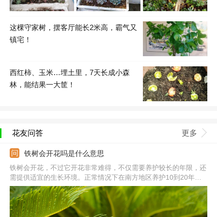
这棵守家树，摆客厅能长2米高，霸气又
镇宅！
西红柿、玉米…埋土里，7天长成小森
林，能结果一大筐！
花友问答
更多
铁树会开花吗是什么意思
铁树会开花，不过它开花非常难得，不仅需要养护较长的年限，还
需提供适宜的生长环境。正常情况下在南方地区养护10到20年才
会开花。花期通常在7-8月份。它开花代表养护了较长的年限，代
表管理方法得当，还有美好的寓意，象征着大富大贵、幸福、吉
祥、好运将要到来。