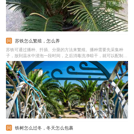
苏铁怎么繁殖，怎么养
苏铁可通过播种、扦插、分蘖的方法来繁殖。播种需要先采集种
子，放到温水中浸泡一段时间，之后消毒洗净晾干，就可以配制好
土壤播种了。扦插繁殖可选在每年的5月份，将茎干部分切成10-
15厘米的厚片，晾干后埋沙土中萌发新芽。分蘖繁殖选在每年的1-
2月份，切下生长饱满的蘖芽，然后栽种到营养的培养土中。
铁树怎么过冬，冬天怎么包裹