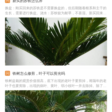
新买的苏铁怎么养
换盆：刚买回来的苏铁是不需要换盆的，但后期随着根系和主干的
生长，需要进行换盆。浇水：苏铁较为耐旱，不喜湿。新买回来
后，如果土壤较为干燥，就需要给它进行浇水，切勿浇水过多。光
照：新买回来后，可以将苏铁适当的放在阳光环境下，让它接受一
定的光照，但光照强度不要过强，遇强光时要适当遮荫。施肥：先
不要给刚买回来的苏铁施肥，因为它刚到新的环境，还没适应过
来，对肥料吸收能力差，容易烧根。
铁树怎么修剪，叶子可以剪光吗
铁树盆栽的观赏价值很高，底下出现的老叶子要剪掉，将隔年的老
叶子也要剪除，出现的病叶、黄叶、弱小枝叶一并去除掉。除了枯
黄叶子剪掉摘除，还需对过长过密的枝叶进行疏剪，具体要根据树
形来决定。铁树养一两年会换盆一次，可以对铁树的根部适当修
剪，将烂掉的根部及时去除，过长过密的根系也剪掉一部分。