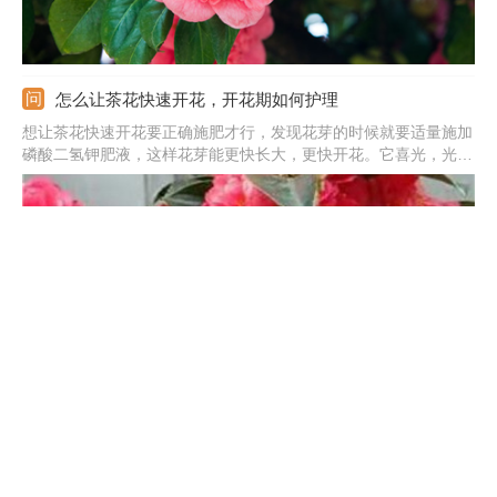
怎么让茶花快速开花，开花期如何护理
想让茶花快速开花要正确施肥才行，发现花芽的时候就要适量施加
磷酸二氢钾肥液，这样花芽能更快长大，更快开花。它喜光，光照
足可促花，因此要放在光线处，多晒晒太阳。平时的温度要注意，
温度越高开花越晚，因此夏季一定要多通风，多让植株透气。另
外，还要疏剪花芽，一个花枝留一个花芽就行。
怎么让茶花叶子变油亮，可以喷啤酒吗
想让茶花的叶子变得更油亮要经常擦拭，这样可去除叶片上的灰
尘，还可促使叶色更油亮。养护时应放在采光处，让它多晒太阳，