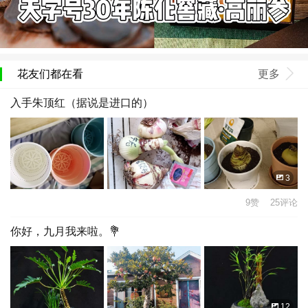
花友们都在看
更多
入手朱顶红（据说是进口的）
3
9赞 25评论
你好，九月我来啦。💐
12