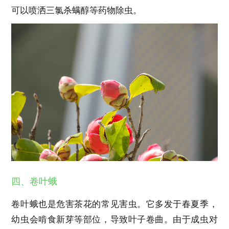
可以喷洒三氯杀螨醇等药物除虫。
四、卷叶蛾
卷叶蛾也是危害茶花的常见害虫。它多发于春夏季，
幼虫会啃食新芽等部位，导致叶子卷曲。由于成虫对