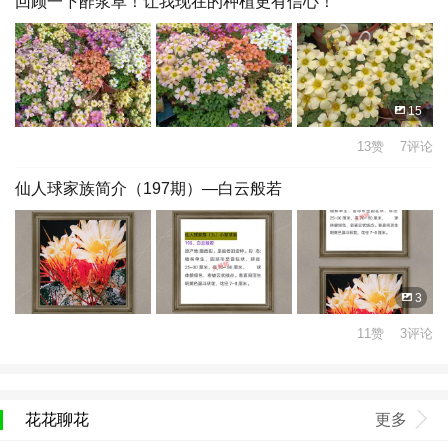
回顾一下酢浆草！让我现在的种植更有信心！
15
13赞 7评论
仙人球家族简介（197期）—白云般若
3
11赞 3评论
花花聊花
更多