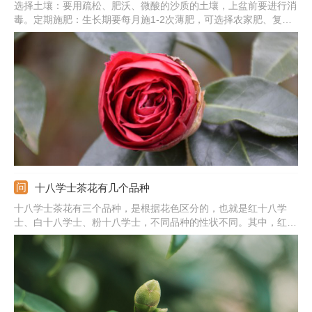
选择土壤：要用疏松、肥沃、微酸的沙质的土壤，上盆前要进行消
毒。定期施肥：生长期要每月施1-2次薄肥，可选择农家肥、复合
肥、腐熟的饼肥。光照充足：把它放到向阳的位置，充分的见光，
不要在阴处养。注意事项：温度要在18-25℃之间，夏季温度尽量
不要超过30℃。
十八学士茶花有几个品种
十八学士茶花有三个品种，是根据花色区分的，也就是红十八学
士、白十八学士、粉十八学士，不同品种的性状不同。其中，红十
八学士的枝条直立，叶子呈椭圆至卵圆形，叶子先端有凸起，花色
为红色，花瓣近圆形；白十八学士的花型比较的精致；粉十八学士
的花色比较的多变。