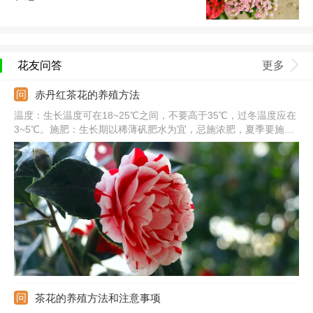
花友问答
更多
赤丹红茶花的养殖方法
温度：生长温度可在18~25℃之间，不要高于35℃，过冬温度应在
3~5℃。施肥：生长期以稀薄矾肥水为宜，忌施浓肥，夏季要施加
磷钾肥。浇水：要浇透水，土壤应维持湿润状，夏季勤浇水，并多
给植株喷水。修剪：剪掉病弱枝、密枝、干枯枝等，并养殖1-2年
更换一次盆土。
茶花的养殖方法和注意事项