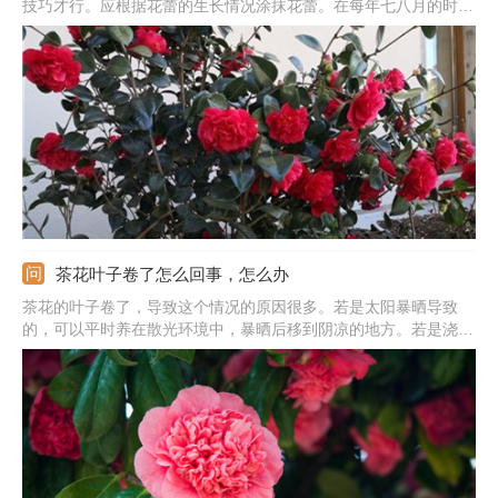
技巧才行。应根据花蕾的生长情况涂抹花蕾。在每年七八月的时候
可用毛笔蘸取赤霉素涂在花蕾上，每三天一次，肥水要正常管理，
这样处理就能促使它在十一的时候开花。另外，想要花期延长，还
要适量浇水，多晒太阳且保证有充足的肥水才行。
茶花叶子卷了怎么回事，怎么办
茶花的叶子卷了，导致这个情况的原因很多。若是太阳暴晒导致
的，可以平时养在散光环境中，暴晒后移到阴凉的地方。若是浇水
不足导致的，可根据盆土情况浇水，生长期隔3-5天浇次水。若是
养分不足导致的，可每半个月施次稀薄的液肥。若是感染了病虫害
导致的，需将发病的叶子摘除掉，喷施药物加以治疗。