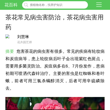
花百科
茶花常见病虫害防治，茶花病虫害用
药
刘慧琳
花卉园艺师
摘要
危害茶花的病虫害有很多。常见的疾病有轮纹病
和炭疽病等，患上轮纹病后叶子会出现紫红色斑点，
需要用多菌灵防治。炭疽病多在6、7月份发作，患病
初期可喷洒代森锌治疗。主要的害虫是红蜘蛛和卷叶
蛾，前者可用三氯杀螨醇消灭，后者可用辛硫磷除
去。