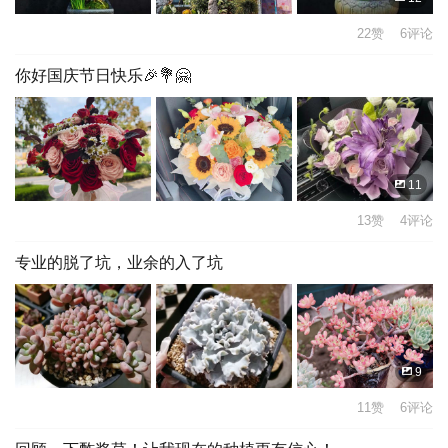
22赞 6评论
你好国庆节日快乐🎉💐🤗
11
13赞 4评论
专业的脱了坑，业余的入了坑
9
11赞 6评论