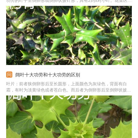
功劳的叶子呈倒卵形或倒卵状披针形，具有2到5对小叶。花朵区
别：枸骨花朵簇生在两年生的枝条叶腋内，花朵淡黄色；十大功劳
总状花序4到10个簇生，花朵黄色。
阔叶十大功劳和十大功劳的区别
叶片：前者狭倒卵形后至长圆形，上面颜色为灰绿色，背面有白
霜，有时为淡黄绿色或者苍白色。而后者为倒卵形后至倒卵状披针
形，上为暗绿色后至深绿色，背面淡黄色，少有苍白色 。果实：
前者为卵形，深蓝色。而后者球形，紫黑色。