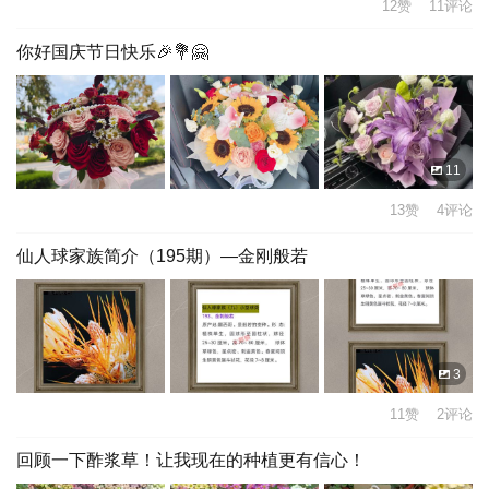
12赞 11评论
你好国庆节日快乐🎉💐🤗
11
13赞 4评论
仙人球家族简介（195期）—金刚般若
3
11赞 2评论
回顾一下酢浆草！让我现在的种植更有信心！