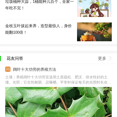
垃圾桶种大蒜，1桶能种几百个，全家一
年吃不完！
金枝玉叶拔起来养，造型最惊人，身价
能翻100倍！
花友问答
更多
阔叶十大功劳的养殖方法
土壤：养殖阔叶十大功劳宜选用土质疏松、肥沃、排水性好的土
壤。光照：它生性耐荫、忌曝晒。平常时保证每天的光照时长在5
小时以上为宜。温度：建议保持在15-25℃之间。浇水：保持周围
环境的湿润有利于它的生长，当遇到干旱时要及时浇水。施肥：移
栽时要施足底肥。每年入冬之前要浇一次禽畜粪肥或者腐熟饼肥。