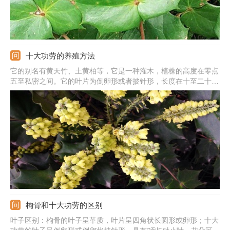
十大功劳的养殖方法
它的别名有黄天竹、土黄柏等，它是一种灌木，植株的高度在零点
五至私密之间。它的叶片为倒卵形或者披针形，长度在十至二十八
厘米，宽度则是八至十八厘米，上面的叶脉不太明显。它的总状花
序是簇生的，长三至七厘米。
枸骨和十大功劳的区别
叶子区别：枸骨的叶子呈革质，叶片呈四角状长圆形或卵形；十大