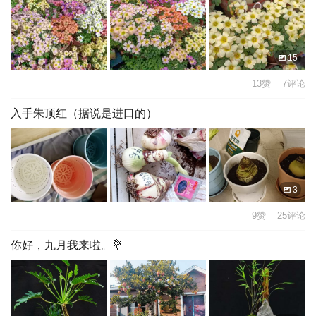
15
13赞 7评论
入手朱顶红（据说是进口的）
3
9赞 25评论
你好，九月我来啦。💐