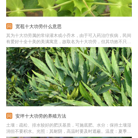
宽苞十大功劳什么意思
其为十大功劳属的常绿灌木或小乔木，由于可入药治疗疾病，民间
有爱好十全十美的美满寓意，故取名为十大功劳，但其功效不只十
种。其与原亚种的主要区别在于茎叶尺寸的不同。除药用功效，其
还有很高的观赏价值。
安坪十大功劳的养殖方法
土壤：疏松、排水较好的肥沃基质，可施底肥。水分：保持土壤湿
润但不要积水。光照：其耐阴，高温时要及时遮蔽。温度：夏季温
度不可过高，冬季在室内阳光充足处养殖。施肥：生长期20天施肥