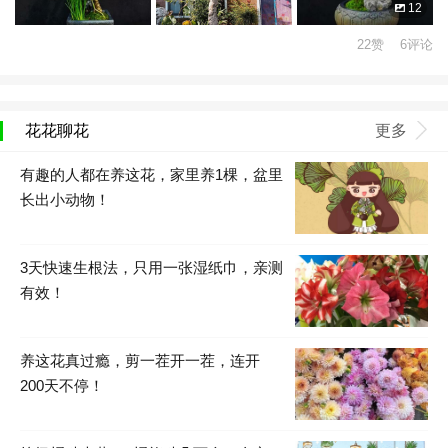
12
22赞 6评论
花花聊花
更多
有趣的人都在养这花，家里养1棵，盆里
长出小动物！
3天快速生根法，只用一张湿纸巾，亲测
有效！
养这花真过瘾，剪一茬开一茬，连开
200天不停！