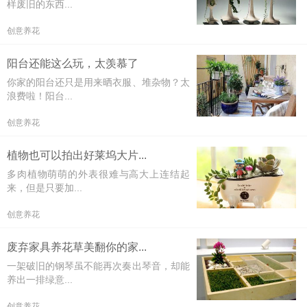
样废旧的东西...
创意养花
阳台还能这么玩，太羡慕了
你家的阳台还只是用来晒衣服、堆杂物？太
浪费啦！阳台...
创意养花
植物也可以拍出好莱坞大片...
多肉植物萌萌的外表很难与高大上连结起
来，但是只要加...
创意养花
废弃家具养花草美翻你的家...
一架破旧的钢琴虽不能再次奏出琴音，却能
养出一排绿意...
创意养花