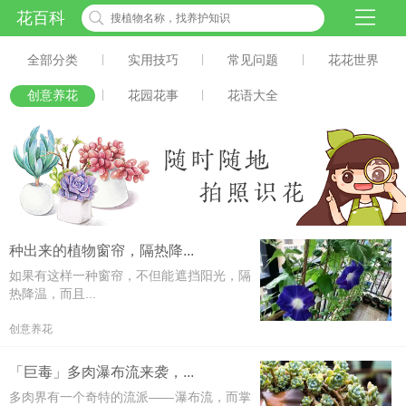
花百科
全部分类
|
实用技巧
|
常见问题
|
花花世界
创意养花
|
花园花事
|
花语大全
种出来的植物窗帘，隔热降...
如果有这样一种窗帘，不但能遮挡阳光，隔
热降温，而且...
创意养花
「巨毒」多肉瀑布流来袭，...
多肉界有一个奇特的流派——瀑布流，而掌