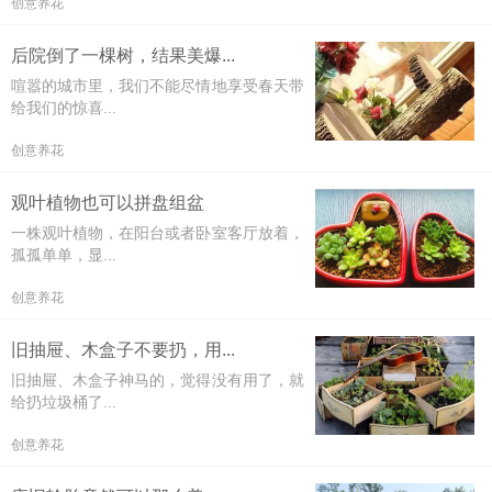
创意养花
后院倒了一棵树，结果美爆...
喧嚣的城市里，我们不能尽情地享受春天带
给我们的惊喜...
创意养花
观叶植物也可以拼盘组盆
一株观叶植物，在阳台或者卧室客厅放着，
孤孤单单，显...
创意养花
旧抽屉、木盒子不要扔，用...
旧抽屉、木盒子神马的，觉得没有用了，就
给扔垃圾桶了...
创意养花