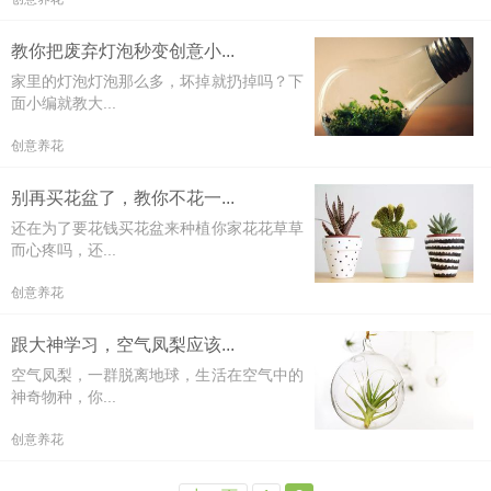
教你把废弃灯泡秒变创意小...
家里的灯泡灯泡那么多，坏掉就扔掉吗？下
面小编就教大...
创意养花
别再买花盆了，教你不花一...
还在为了要花钱买花盆来种植你家花花草草
而心疼吗，还...
创意养花
跟大神学习，空气凤梨应该...
空气凤梨，一群脱离地球，生活在空气中的
神奇物种，你...
创意养花