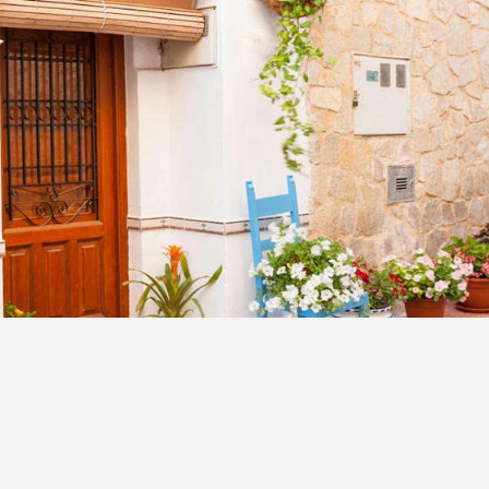
湿润后，再用木棍斜插一个６－８厘米深的洞，把菊花枝条放进洞