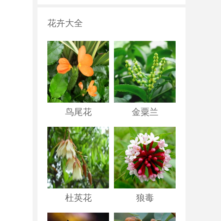
花卉大全
鸟尾花
金粟兰
杜英花
狼毒