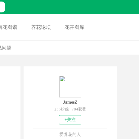
百花图谱
养花论坛
花卉图库
见问题
JamesZ
255粉丝 784获赞
+关注
爱养花的人