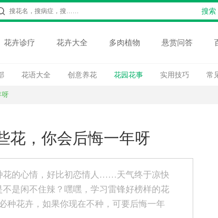
花卉诊疗
花卉大全
多肉植物
悬赏问答
部
花语大全
创意养花
花园花事
实用技巧
常
年呀
些花，你会后悔一年呀
种花的心情，好比初恋情人……天气终于凉快
是不是闲不住辣？嘿嘿，学习雷锋好榜样的花
季必种花卉，如果你现在不种，可要后悔一年