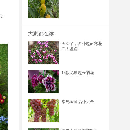
枝
大家都在读
天冷了，21种超耐寒花
卉大盘点
16款花期超长的花
常见葡萄品种大全