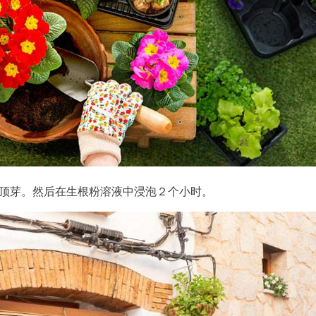
留顶芽。然后在生根粉溶液中浸泡２个小时。