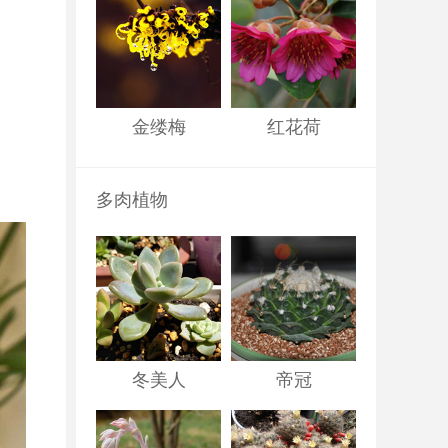
金缕梅
红花荷
多肉植物
冬美人
帝冠