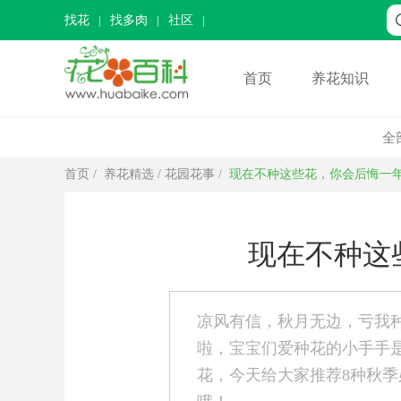
找花
找多肉
社区
首页
养花知识
全
首页
/
养花精选
/
花园花事
/
现在不种这些花，你会后悔一
现在不种这
凉风有信，秋月无边，亏我
啦，宝宝们爱种花的小手手
花，今天给大家推荐8种秋