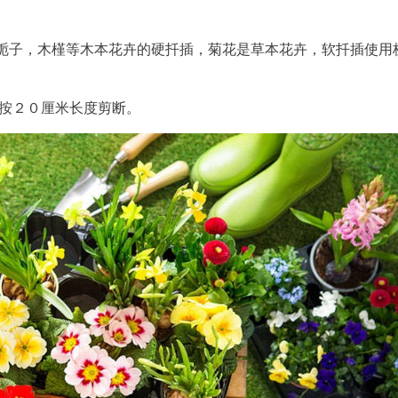
栀子，木槿等木本花卉的硬扦插，菊花是草本花卉，软扦插使用
，按２０厘米长度剪断。