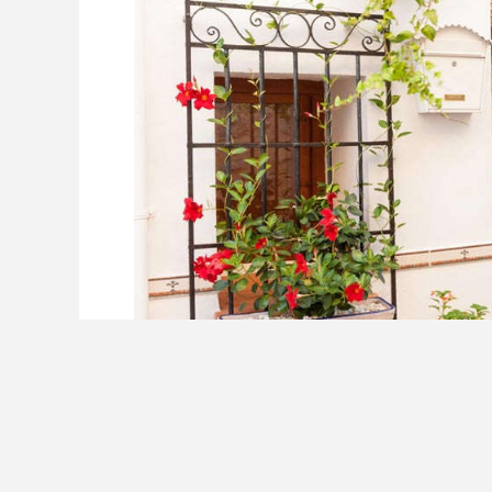
３.要选用含腐殖质多的土壤，先浇水使土壤