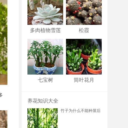
多肉植物雪莲
松霞
七宝树
筒叶花月
多
养花知识大全
竹子为什么不能种屋后