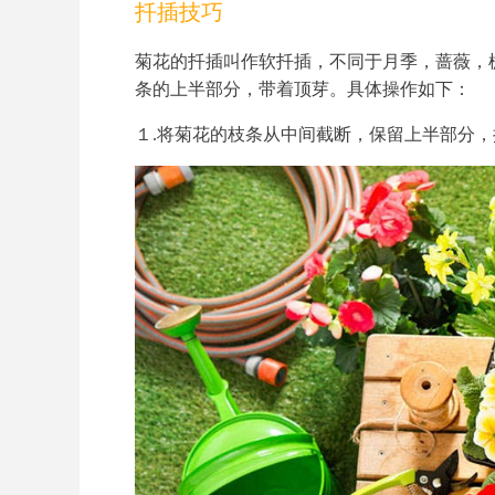
扦插技巧
菊花的扦插叫作软扦插，不同于月季，蔷薇，
条的上半部分，带着顶芽。具体操作如下：
１.将菊花的枝条从中间截断，保留上半部分