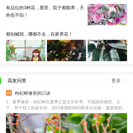
有品位的3种花，屋里、院子都能养，天
热也不怕！
都别喊我，哪都不去，在家养花！
花友问答
更多
枸杞树修剪的口诀
1、夏季修剪：枸杞树在夏季正是生长旺季，可疏除掉根部、主
干、骨干枝上的徒长枝，初结果期的枸杞树多次短截，盛果期的枸
杞及时采取疏除、摘心、短截。2、冬季修剪：落叶之后至春季萌
芽前进行冬季修剪，先剪掉老枝、干枝，清除膛内病枝，枯枝、老
枝、横穿枝，弱枝，还要及时短截。