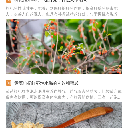
枸杞的性味甘平，能够起到保肝护肝的作用，提高肝脏的解毒能
力，改善人们的视力。也具有补肾益精的好处，对于男性有滋养的
作用。枸杞里面含有花青素的营养元素，可以补血安神，改善身体
体质，促进睡眠。枸杞子中还含有抗氧化物质，对人体有较好的抗
氧化作用，可以有助于延缓衰老，延长寿命。
黄芪枸杞红枣泡水喝的功效和禁忌
黄芪枸杞红枣泡水喝具有养血补气、益气固表的功效，比较适合体
虚患者饮用，可以提高身体免疫力，有效缓解病情。三者一起泡水
喝，可以起到改善身体疲劳无力的作用，让身体恢复最佳的状态。
还有降低血糖和胆固醇等功效，能够有效预防疾病。此外它还可以
补气养血、促进心血管健康，从而起到增强身体素质的作用。