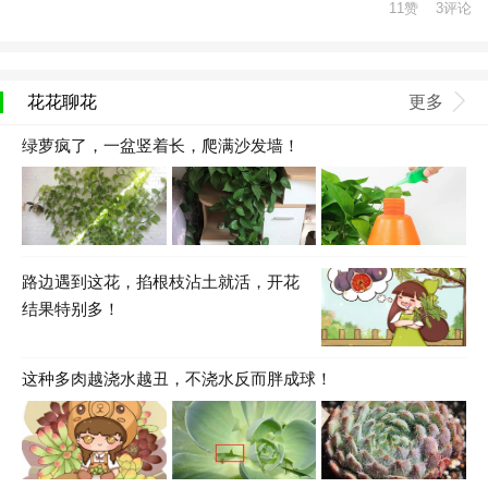
11赞 3评论
花花聊花
更多
绿萝疯了，一盆竖着长，爬满沙发墙！
路边遇到这花，掐根枝沾土就活，开花
结果特别多！
这种多肉越浇水越丑，不浇水反而胖成球！