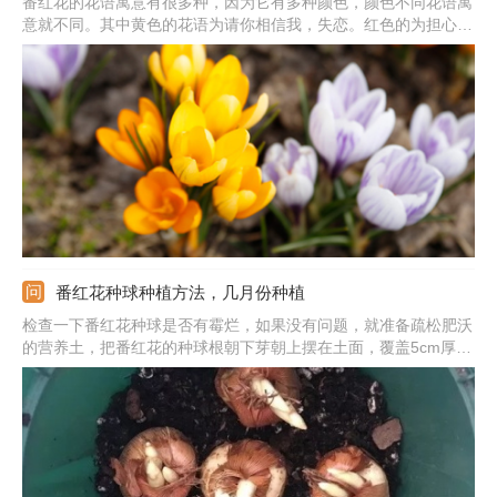
番红花的花语寓意有很多种，因为它有多种颜色，颜色不同花语寓
意就不同。其中黄色的花语为请你相信我，失恋。红色的为担心过
分爱我。蓝色的为虽然相信你，但是仍热放心不下。而紫色的花语
为后悔爱我，表达的是一段感情结束后的后悔之意。
番红花种球种植方法，几月份种植
检查一下番红花种球是否有霉烂，如果没有问题，就准备疏松肥沃
的营养土，把番红花的种球根朝下芽朝上摆在土面，覆盖5cm厚的
土壤，浇透水放在散光通风处。等番红花发芽后，将盆栽搬到南阳
台晒太阳，平时掂量着盆土，感觉明显变轻浇透水，薄肥勤施，直
到番红花开花为止。