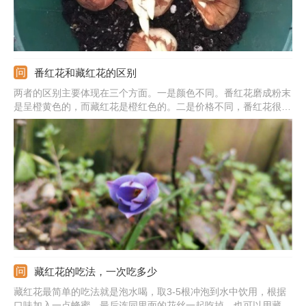
番红花和藏红花的区别
两者的区别主要体现在三个方面。一是颜色不同。番红花磨成粉末
是呈橙黄色的，而藏红花是橙红色的。二是价格不同，番红花很普
通，价格便宜，而藏红花是很名贵的药材，价值比较昂贵。三是功
效不同。番红花能活血，缓解痛经，主要是女性朋友治疗痛经的时
候使用。而藏红花能活血化瘀，解郁安神，凉血解毒。
藏红花的吃法，一次吃多少
藏红花最简单的吃法就是泡水喝，取3-5根冲泡到水中饮用，根据
口味加入一点蜂蜜，最后连同里面的花丝一起吃掉。也可以用藏红