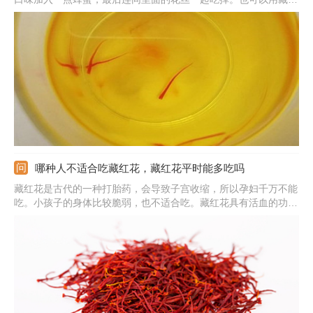
花泡酒，将几根藏红花放到白酒浸泡一段时间后就可饮用，还可以
配合加入其他的药材，每天喝一点就行。还可以将淘干净的大米和
藏红花一起煮，粥煮好就可以吃了，既可以饱腹，对身体也很好。
哪种人不适合吃藏红花，藏红花平时能多吃吗
藏红花是古代的一种打胎药，会导致子宫收缩，所以孕妇千万不能
吃。小孩子的身体比较脆弱，也不适合吃。藏红花具有活血的功
效，不适合月经期的女性，尤其是本身经血过多的女性。自身有肠
胃疾病的朋友，肠胃的吸收不好，食用后可能会加重病情。刚动过
手术身上有出现伤口的人，不适合吃，会影响伤口愈合。