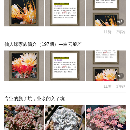
3
11赞 2评论
仙人球家族简介（197期）—白云般若
3
11赞 3评论
专业的脱了坑，业余的入了坑