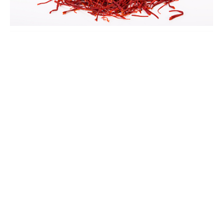
藏红花种植时间和技术，需要注意什么
藏红花种植时间很关键，最佳时间可选在秋季的9月份左右，北方
时间可早一点。直接去种子店购买品质好的种子，选出饱满、充实
的肥厚种子。将种子浸泡温水，吸水后捞出催芽。土壤可用园土混
合细沙、腐叶土，加入基肥和多菌灵溶液，将土质整理好，把发芽
的种子播进去，覆土浇水，做好管理养护。
藏红花种植方法，室内可以种植吗
藏红花在种植之前，选出肥厚充实的种子，将种子放在温水中浸泡
1-2天，捞出放在湿润纱布上催芽。配制疏松、肥沃的土质，施入
一定的基肥，使用之前要先消毒。将发芽后的种子播撒到土中，上