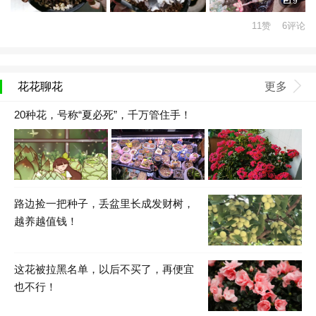
9
11赞 6评论
花花聊花
更多
20种花，号称“夏必死”，千万管住手！
路边捡一把种子，丢盆里长成发财树，
越养越值钱！
这花被拉黑名单，以后不买了，再便宜
也不行！