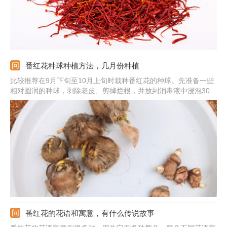
番红花种球种植方法，几月份种植
比较推荐在9月下旬至10月上旬时栽种番红花的种球。先准备一些
相对圆润的种球，剥除老皮、剪掉烂根，并放到消毒液中浸泡30分
钟消毒。然后将它们取出晾干，种植到通透性比较好的土壤里面。
种植深度要控制在4-8cm之间。之后，将它们移至一个通风、温
暖、半阴的地方，适时浇水，不久之后它们就能发芽。
番红花的花语和寓意，有什么传说故事