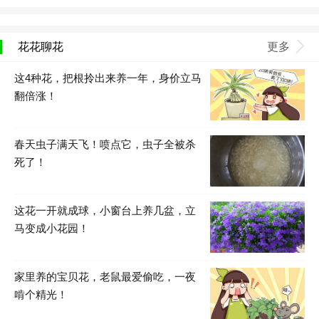
花花聊花
更多
这4种花，把根拎出来养一年，身价立马
翻倍涨！
春天虫子满天飞！喷点它，虫子全被杀
死了！
这花一开就成球，小窗台上养几盆，立
马变成小花园！
家里养的宝贝花，老鼠最爱偷吃，一夜
啃个精光！