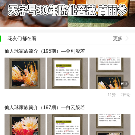
花友们都在看
更多
仙人球家族简介（195期）—金刚般若
3
11赞 2评论
仙人球家族简介（197期）—白云般若