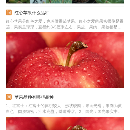
红心苹果什么品种
红心苹果是红色之爱，也叫做番茄苹果。红心之爱的果实很像是番
茄，果实呈球形，直径约3-5厘米左右，果皮、果肉、果核都是红
色的，果实切后不变色。红心苹果的果肉细密硬脆，汁水丰富，有
浓郁的香味，口感很好。红心苹果由瑞士水果种植家马库斯科波特
培育而成，后来传入我国，曾经在新疆广泛栽培。
苹果品种有哪些品种
1、红富士：红富士的体积较大，形状较圆，果面光滑，果肉为黄
白色，肉质细密，汁水充盈，味道香甜。2、国光：国光果实中等
大小，形状为扁圆形，果肉颜色为白色或淡黄色，肉质脆。3、金
冠：金冠果皮颜色为金黄色，肉质细密。4、其他：还有嘎拉、红
元帅、乔纳金、津轻、蛇果、红玉、桑萨、黄元帅、红星等。