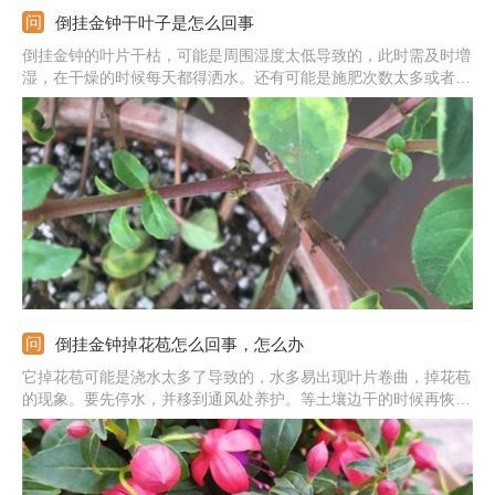
倒挂金钟干叶子是怎么回事
倒挂金钟的叶片干枯，可能是周围湿度太低导致的，此时需及时増
湿，在干燥的时候每天都得洒水。还有可能是施肥次数太多或者量
太多引起的，这时就得暂停施肥，之后施肥一般每周一次就行。还
可能是温度不适宜导致的，此时需将温度保持在十五至二十度左
右，不宜太冷，也不能太闷热。
倒挂金钟掉花苞怎么回事，怎么办
它掉花苞可能是浇水太多了导致的，水多易出现叶片卷曲，掉花苞
的现象。要先停水，并移到通风处养护。等土壤边干的时候再恢复
管理。也可能是施肥过重带来的肥害，要浇灌清水稀释，让肥液流
出。严重的话要脱盆直接用清水冲洗，换盆重新管理。此外，还可
能是缺光。要移到散光处，多晒晒太阳。