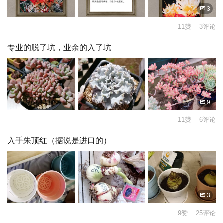
3
11赞 3评论
专业的脱了坑，业余的入了坑
9
11赞 6评论
入手朱顶红（据说是进口的）
3
9赞 25评论