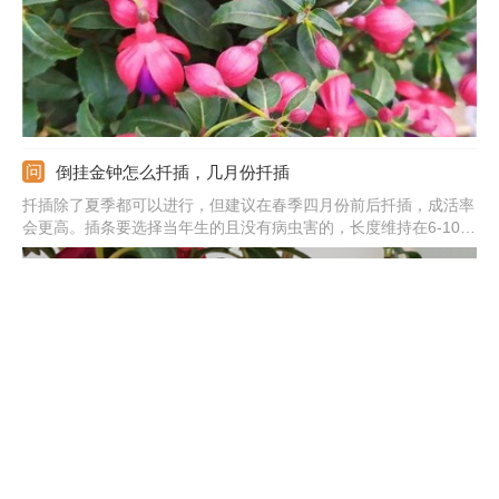
倒挂金钟怎么扦插，几月份扦插
扦插除了夏季都可以进行，但建议在春季四月份前后扦插，成活率
会更高。插条要选择当年生的且没有病虫害的，长度维持在6-10公
分就行。基质直接用纯河沙，注意先消毒。备好后用小棍戳个洞，
放入插条，大概三四公分的深度就行。插后浇透水，盖上薄膜，注
意保温，这样不久就能生根。
青苹果竹芋冬天怎么养，叶子枯萎了怎么办