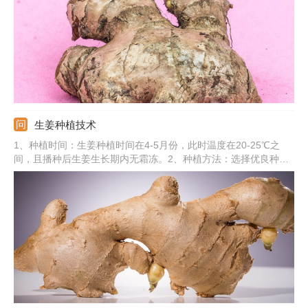
生姜种植技术
1、种植时间：生姜种植时间在4-5月份，此时温度在20-25℃之
间，且播种后生姜生长期内无霜冻。2、种植方法：选择优良种姜
进行消毒和催芽，使其生长出1cm长的种芽。对园土深耕20-
30cm，并施入腐熟的农家肥。将种姜的芽眼向上放入定植穴，并
覆盖细沙土。播种后适当浇水并注意保温。