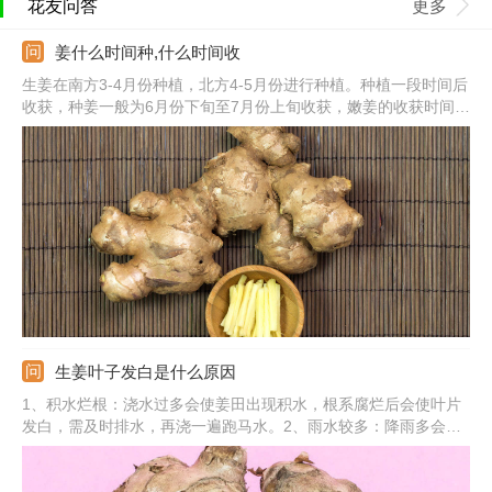
花友问答
更多
姜什么时间种,什么时间收
生姜在南方3-4月份种植，北方4-5月份进行种植。种植一段时间后
收获，种姜一般为6月份下旬至7月份上旬收获，嫩姜的收获时间是
8月份初，鲜姜一般在10月份中下旬收获，老姜一般在11月份上旬
收获。生姜种植前先选好种姜，提前晾晒、催芽，选好种植地块，
整地施肥，采用沟播的方法，播种后加强养护管理。
生姜叶子发白是什么原因
1、积水烂根：浇水过多会使姜田出现积水，根系腐烂后会使叶片
发白，需及时排水，再浇一遍跑马水。2、雨水较多：降雨多会影
响植株吸收铁元素，从而导致也发白。3、用遮阳网：不要太早撤
掉遮阳网，阳光强烈会使叶片失绿变白。4、缺微量元素：生姜缺
锌和硼，叶片也会出现发白的情况，要及时补充。