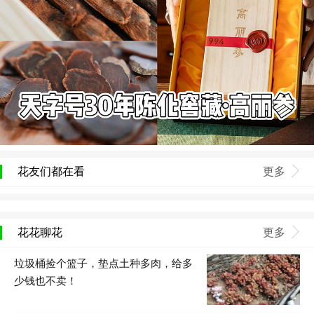
花友们都在看
更多
花花聊花
更多
垃圾桶捡个篮子，垫点土种多肉，给多
少钱也不卖！