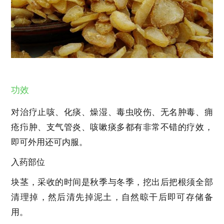
功效
对治疗止咳、化痰、燥湿、毒虫咬伤、无名肿毒、痈
疮疖肿、支气管炎、咳嗽痰多都有非常不错的疗效，
即可外用还可内服。
入药部位
块茎，采收的时间是秋季与冬季，挖出后把根须全部
清理掉，然后清先掉泥土，自然晾干后即可存储备
用。