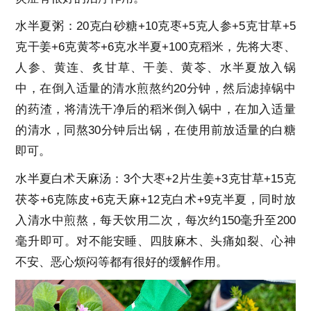
水半夏粥：20克白砂糖+10克枣+5克人参+5克甘草+5
克干姜+6克黄芩+6克水半夏+100克稻米，先将大枣、
人参、黄连、炙甘草、干姜、黄苓、水半夏放入锅
中，在倒入适量的清水煎熬约20分钟，然后滤掉锅中
的药渣，将清洗干净后的稻米倒入锅中，在加入适量
的清水，同熬30分钟后出锅，在使用前放适量的白糖
即可。
水半夏白术天麻汤：3个大枣+2片生姜+3克甘草+15克
茯苓+6克陈皮+6克天麻+12克白术+9克半夏，同时放
入清水中煎熬，每天饮用二次，每次约150毫升至200
毫升即可。对不能安睡、四肢麻木、头痛如裂、心神
不安、恶心烦闷等都有很好的缓解作用。