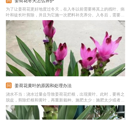
姜荷花冬天怎么养护
为了让姜荷花更好地度过冬天，在入冬以前需要将其上的残叶、病
叶和徒长叶剪除，并且为它施一次肥料补充养分。入冬后，需要将
它搬回室内，放在一个10℃以上的环境中养护。养护时，要保持光
照充足、定时通风，还要适当控制浇水并且暂停施肥。等来年气温
升高以后，可以再次增加浇水并且恢复施肥。
姜荷花黄叶的原因和处理办法
浇水不当：浇水过量会导致姜荷花烂根，出现黄叶。此时，要将之
脱盆，剪除烂根和黄叶，再重新栽种。施肥太少：施肥太少或者没
有按时施肥，可能会导致它营养不良，出现叶片发黄的问题。此
时，要为它补肥，补充营养。温度太低：低温环境也会让它的叶子
变黄。此时，要把它移到温暖的地方来养殖。