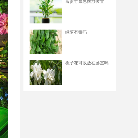
富贵竹禁忌摆放位置
绿萝有毒吗
栀子花可以放在卧室吗