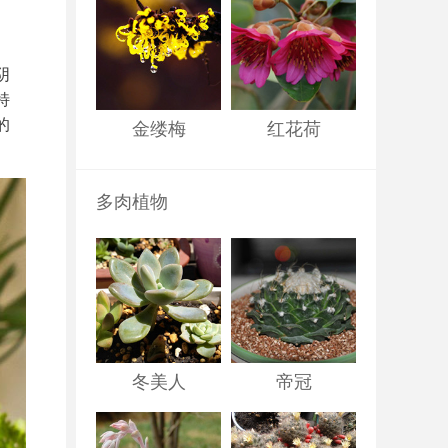
阴
特
的
金缕梅
红花荷
多肉植物
冬美人
帝冠