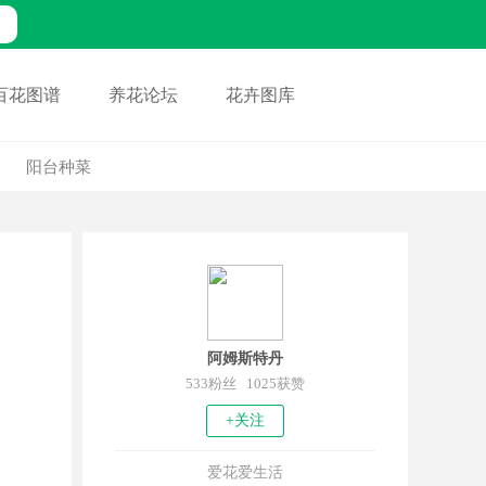
百花图谱
养花论坛
花卉图库
阳台种菜
阿姆斯特丹
533粉丝 1025获赞
+关注
爱花爱生活