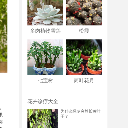
多肉植物雪莲
松霞
七宝树
筒叶花月
花卉诊疗大全
，
为什么绿萝突然长黄叶
果
子？
你