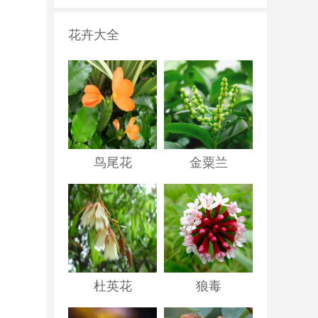
花卉大全
鸟尾花
金粟兰
杜英花
狼毒