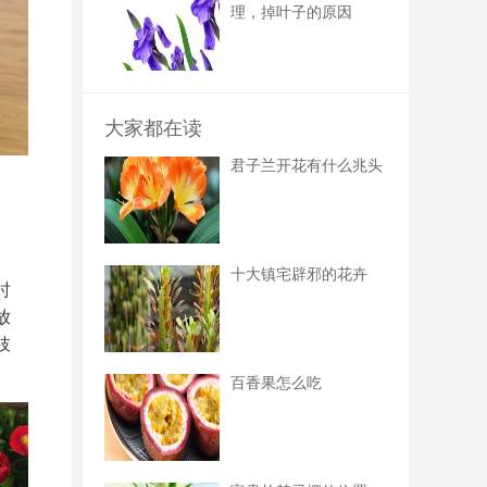
理，掉叶子的原因
大家都在读
君子兰开花有什么兆头
十大镇宅辟邪的花卉
时
放
枝
百香果怎么吃