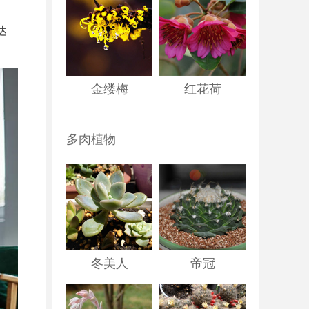
达
金缕梅
红花荷
多肉植物
冬美人
帝冠