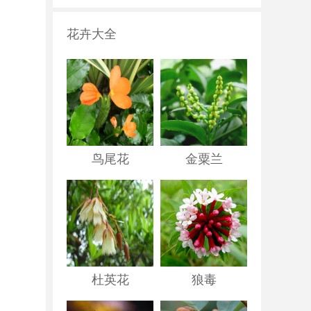
花卉大全
鸟尾花
金粟兰
杜英花
狼毒