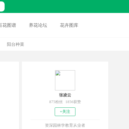
百花图谱
养花论坛
花卉图库
阳台种菜
张凌云
875粉丝 1856获赞
+关注
资深园林学教育从业者