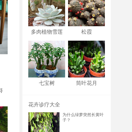
多肉植物雪莲
松霞
七宝树
筒叶花月
芬
花卉诊疗大全
为什么绿萝突然长黄叶
子？