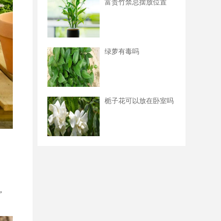
富贵竹禁忌摆放位置
绿萝有毒吗
栀子花可以放在卧室吗
，