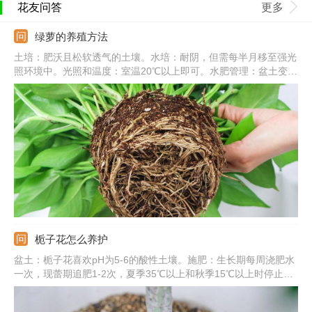
花友问答
更多
绿萝的养殖方法
土培：肥沃且松软透气的土壤。水培：耐阴，但需每半月移至强光
照环境中。光照和温度：室温20℃以上即可。水肥管理：盆土变干
需要及时浇水，一次浇透，秋冬减少浇水和施肥。常见病害：炭疽
病、根腐病、叶斑病。
栀子花怎么养护
盆土：栀子花喜欢pH为5-6的酸性土壤。施肥：生长期每周浇肥水
一次，现蕾期追肥1-2次，夏季35℃以上和秋季15℃以上时停止施
肥。浇水：保持盆土湿润，晚上可喷雾将叶片淋湿。光照：要充
足，除七八月份正午外可放在阳光下养护。