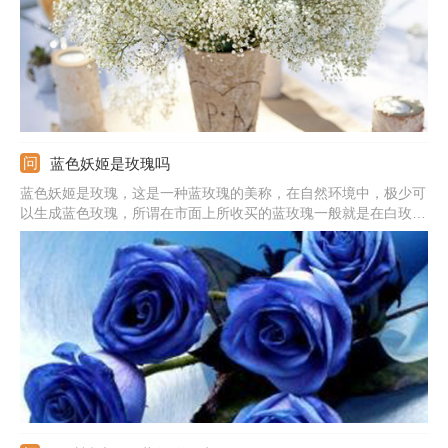
蓝色妖姬是玫瑰吗
蓝色妖姬是玫瑰，这是一种蓝玫瑰的美称，在自然环境中，极少可
以生成蓝色玫瑰，所谓在市面上所收买的蓝玫瑰一般就是在白玫瑰
成长初期，还未长成成熟花朵品种的时候，人工加上不易掉色的蓝
色染色剂染制而成。