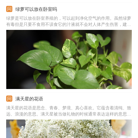
绿萝可以放在卧室吗
绿萝是可以放在卧室养殖的，可以起到净化空气的作用。虽然绿萝
有毒但是只要不食用不误食它的汁液就不会对人体产生伤害，建议
晚上不要放在卧室养殖，因为呼吸作用会生成二氧化碳。
满天星的花语
满天星的花语是思念、青春、梦境、真心喜欢。它蕴含着清纯、致
远、浪漫的意思。满天星被当做礼物的时候通常表达这样的意思：
我在思念你，你是清纯的，我是真心喜欢你的，拥有你我很喜悦。