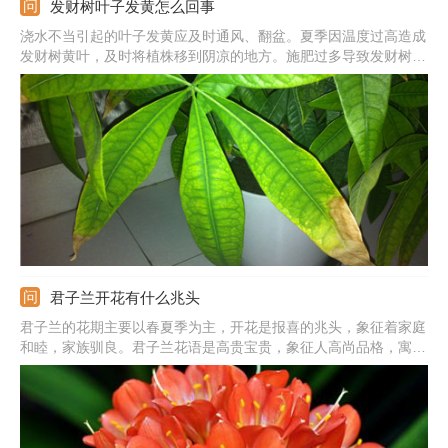
发财树叶子发黄怎么回事
浇水不当引起的叶子发黄应及时通风、翻盆。夏季因温度过高造成
发财树黄叶，及时将植株移到阴凉的地方。施肥过多导致发财树根
部腐烂，将植株脱盆，清理腐烂的部分，换上新土，重新栽种。
君子兰开花有什么兆头
君子兰的花期主要以春夏季为主，开花是报喜的兆头，象征着家庭
和睦，家族驯良。君子兰花语是高贵宝贵，象征人高尚品格，寓意
高雅公正。正如花开养人屋的说法一样，君子兰开花是个很好的兆
头。