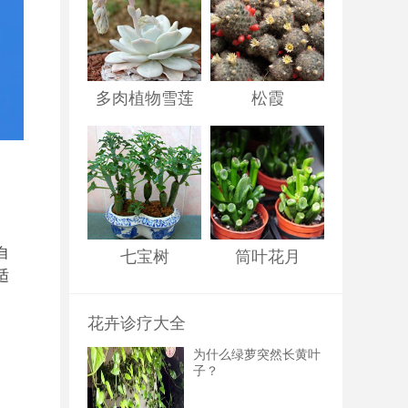
多肉植物雪莲
松霞
自
七宝树
筒叶花月
适
花卉诊疗大全
为什么绿萝突然长黄叶
子？