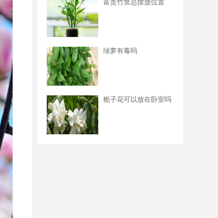
富贵竹禁忌摆放位置
绿萝有毒吗
栀子花可以放在卧室吗