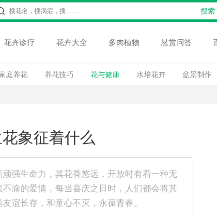
花卉诊疗
花卉大全
多肉植物
悬赏问答
家庭养花
养花技巧
花与健康
水培花卉
盆景制作
兰花象征着什么
着顽强生命力，其花香悠远，开放时有着一种无
贞不渝的爱情，每当喜庆之日时，人们都会将其
着友谊长存，和童心不灭，永葆青春。