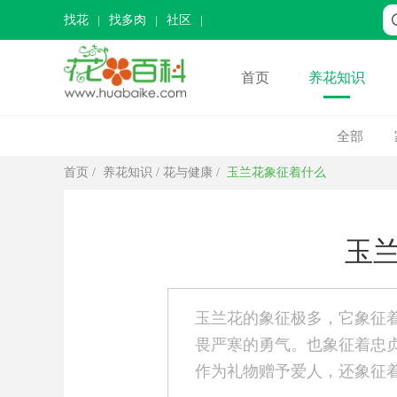
找花
找多肉
社区
首页
养花知识
全部
首页
/
养花知识
/
花与健康
/
玉兰花象征着什么
玉
玉兰花的象征极多，它象征
畏严寒的勇气。也象征着忠
作为礼物赠予爱人，还象征