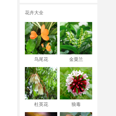
花卉大全
鸟尾花
金粟兰
杜英花
狼毒