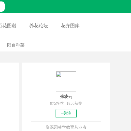
百花图谱
养花论坛
花卉图库
阳台种菜
张凌云
875粉丝 1856获赞
+关注
资深园林学教育从业者