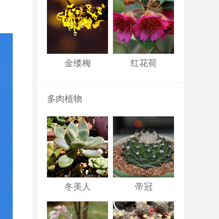
金缕梅
红花荷
多肉植物
冬美人
帝冠