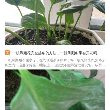
水稀释50倍之后再拿来浇。还可以兑水后用来擦拭叶片，可以促进
叶子生长，使叶子变得油亮嫩绿。
一帆风顺花安全越冬的方法，一帆风顺冬季会开花吗
一帆风顺耐不住寒冷，在气候逐渐转凉时，将一帆风顺植株及时移
到室内，温度保持在10度以上，但注意不能靠近取暖设备。冬季的
温度比较低，生长速度明显减慢，所以水肥方面要减少。冬季室内
比较的干燥，用小喷壶向周边喷水保湿。将一帆风顺移到光线好的
地方，保证好充足的光照。