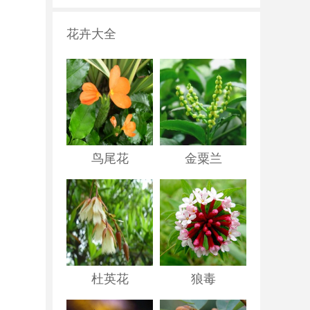
花卉大全
鸟尾花
金粟兰
杜英花
狼毒