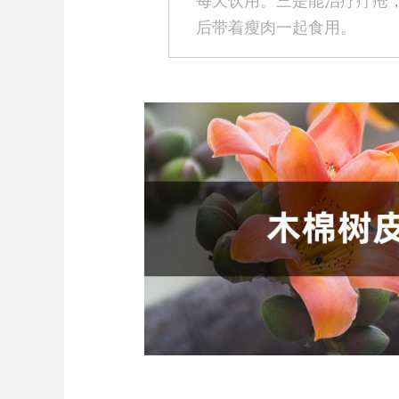
每天饮用。三是能治疗疔疮
后带着瘦肉一起食用。