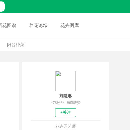
百花图谱
养花论坛
花卉图库
阳台种菜
刘慧琳
478粉丝 965获赞
+关注
花卉园艺师