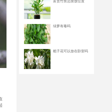
富贵竹禁忌摆放位置
绿萝有毒吗
栀子花可以放在卧室吗
在
起