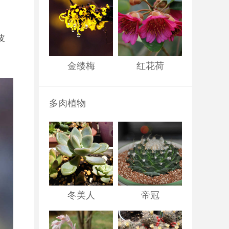
皮
金缕梅
红花荷
多肉植物
冬美人
帝冠