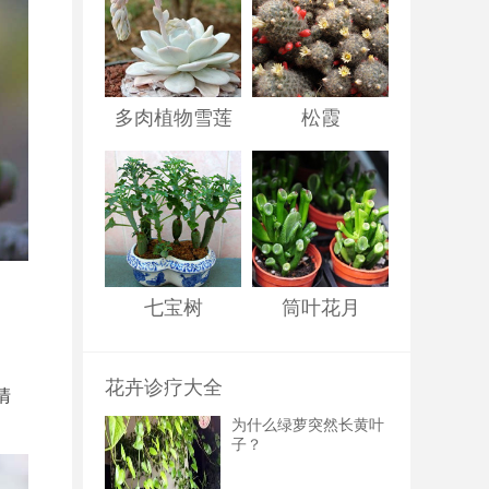
多肉植物雪莲
松霞
七宝树
筒叶花月
花卉诊疗大全
清
为什么绿萝突然长黄叶
子？