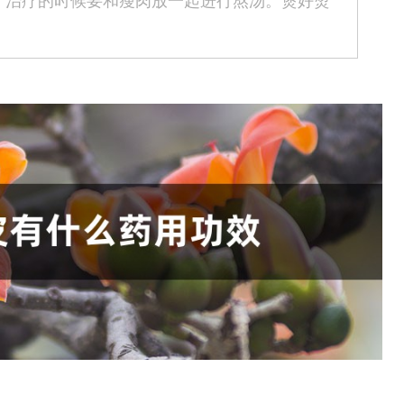
，治疗的时候要和瘦肉放一起进行熬汤。煲好烫