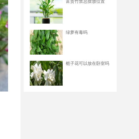
富贵竹禁忌摆放位置
绿萝有毒吗
栀子花可以放在卧室吗