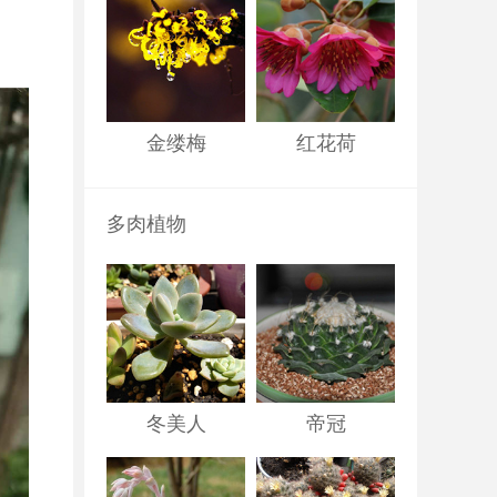
金缕梅
红花荷
多肉植物
冬美人
帝冠