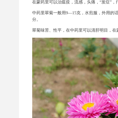
在蒙药里可以治瘟疫，流感，头痛，“发症”，
中药里翠菊一般用9—15克，水煎服，外用的
分。
翠菊味苦、性平，在中药里可以清肝明目，在