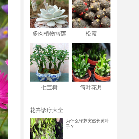
多肉植物雪莲
松霞
七宝树
筒叶花月
花卉诊疗大全
为什么绿萝突然长黄叶
子？