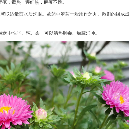
疔疮，毒热，猩红热，麻疹不透。
话就取适量煎水后洗眼。蒙药中翠菊一般用作药丸、散剂的组成
蒙药中性平、钝、柔，可以清热解毒、燥脓消肿。