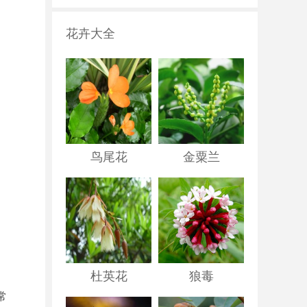
花卉大全
鸟尾花
金粟兰
杜英花
狼毒
常