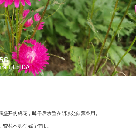
摘盛开的鲜花，晾干后放置在阴凉处储藏备用。
，昏花不明有治疗作用。