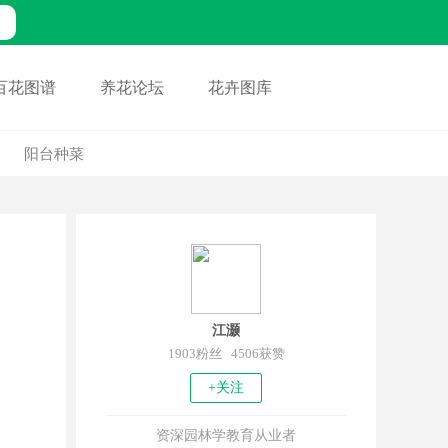
百花图谱
养花论坛
花卉图库
阳台种菜
江灏
1903粉丝 4506获赞
+关注
资深园林学教育从业者